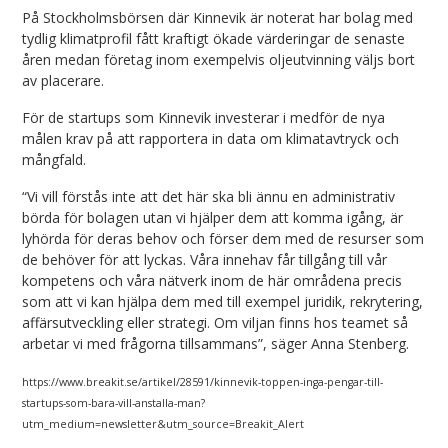
På Stockholmsbörsen där Kinnevik är noterat har bolag med
tydlig klimatprofil fått kraftigt ökade värderingar de senaste
åren medan företag inom exempelvis oljeutvinning väljs bort
av placerare.
För de startups som Kinnevik investerar i medför de nya
målen krav på att rapportera in data om klimatavtryck och
mångfald.
“Vi vill förstås inte att det här ska bli ännu en administrativ
börda för bolagen utan vi hjälper dem att komma igång, är
lyhörda för deras behov och förser dem med de resurser som
de behöver för att lyckas. Våra innehav får tillgång till vår
kompetens och våra nätverk inom de här områdena precis
som att vi kan hjälpa dem med till exempel juridik, rekrytering,
affärsutveckling eller strategi. Om viljan finns hos teamet så
arbetar vi med frågorna tillsammans”, säger Anna Stenberg.
https://www.breakit.se/artikel/28591/kinnevik-toppen-inga-pengar-till-
startups-som-bara-vill-anstalla-man?
utm_medium=newsletter&utm_source=Breakit_Alert