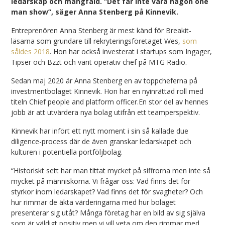
ledarskap och mångfald. “Det får inte vara någon one
man show”, säger Anna Stenberg på Kinnevik.
Entreprenören Anna Stenberg är mest känd för Breakit-
läsarna som grundare till rekryteringsföretaget Wes,
som
såldes 2018
. Hon har också investerat i startups som Ingager,
Tipser och Bzzt och varit operativ chef på MTG Radio.
Sedan maj 2020 är Anna Stenberg en av toppcheferna på
investmentbolaget Kinnevik. Hon har en nyinrättad roll med
titeln Chief people and platform officer.En stor del av hennes
jobb är att utvärdera nya bolag utifrån ett teamperspektiv.
Kinnevik har infört ett nytt moment i sin så kallade due
diligence-process där de även granskar ledarskapet och
kulturen i potentiella portföljbolag.
“Historiskt sett har man tittat mycket på siffrorna men inte så
mycket på människorna. Vi frågar oss: Vad finns det för
styrkor inom ledarskapet? Vad finns det för svagheter? Och
hur rimmar de äkta värderingarna med hur bolaget
presenterar sig utåt? Många företag har en bild av sig själva
som är väldigt positiv men vi vill veta om den rimmar med