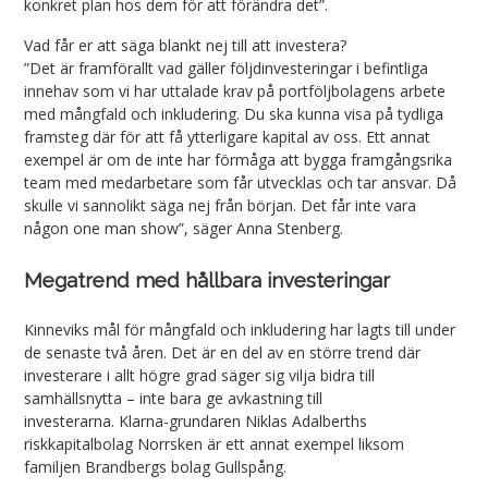
konkret plan hos dem för att förändra det”.
Vad får er att säga blankt nej till att investera?
”Det är framförallt vad gäller följdinvesteringar i befintliga
innehav som vi har uttalade krav på portföljbolagens arbete
med mångfald och inkludering. Du ska kunna visa på tydliga
framsteg där för att få ytterligare kapital av oss. Ett annat
exempel är om de inte har förmåga att bygga framgångsrika
team med medarbetare som får utvecklas och tar ansvar. Då
skulle vi sannolikt säga nej från början. Det får inte vara
någon one man show”, säger Anna Stenberg.
Megatrend med hållbara investeringar
Kinneviks mål för mångfald och inkludering har lagts till under
de senaste två åren. Det är en del av en större trend där
investerare i allt högre grad säger sig vilja bidra till
samhällsnytta – inte bara ge avkastning till
investerarna. Klarna-grundaren Niklas Adalberths
riskkapitalbolag Norrsken är ett annat exempel liksom
familjen Brandbergs bolag Gullspång.