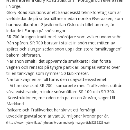
leverantörerna Glory Road Solutions i Portugal och Øveraasen
i Norge.
Glory Road Solutions är ett kanadesiskt teknikföretag som är
världsledande på snösmältare medan norska Øveraasen, som
har huvudkontor i Gjøvik mellan Oslo och Lillehammer, är
ledande i Europa på snöslungor.
SR 700 är ingen traditionell snöröjare som vräker undan snön
från spåren. SR 700 borstar i stället in snön mot mitten av
spåret och slungar sedan snön upp i den stora ”smältvagnen”
bakom lokföraren.
När snön smält i det uppvärmda smältkaret i den första
vagnen och rensats på tyngre partiklar, pumpas vattnet över
till en tankvagn som rymmer 50 kubikmeter.
När tankvagnen är full töms den i dagvattensystemet .
– Vi har utvecklat SR 700 i samarbete med Trafikverket utifrån
våra existerande, mindre snösmältare SR 100 och SR 300.
Konstruktionen, metoden och patenten är våra, säger Ulf
Marklund.
Railcare och Trafikverket har skrivit ett femårigt
utveckllingsavtal som är värt 20 miljoner kronor per år.
(http://www.nyteknik.se/nyheter/fordon_motor/jarnvag/article3283228.ece)