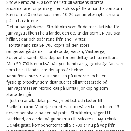
Snow Removal 700 kommer att bli världens största
snösmältare för järnväg – en koloss på flera hundra ton som
kan röja 700 meter spår med 10-20 centimeter nyfallen snö
på en halvtimme.
Det är bangårdarna i Stockholm som är de mest kritiska för
järnvägstrafiken i hela landet och det är där som SR 700 ska
hålla växlar och spår rena från snö i vinter.
I första hand ska SR 700 köpra på den stora
rangerbangårdarna i Tomteboda, Värtan, Västberga,
Södertälje samt i SL:s depåer för pendeltåg och tunnelbana.
Men SR 700 kan också på egen hand ta sig i godstågsfart vart
som helst i landet där det uppstår behov.
Ännu finns inte SR 700 annat än på ritbordet och i en …..
fyrsidigt broschyr som distribueras till intresserade på
järnvägsmässan Nordic Rail på Elmia i Jönköping som
startade i går.
– Just nu är alla delar på väg med båt och lastbil till
Skelleftehamn. Vi börjar montera om två veckor och den 15
november ska vi ha den på plats i Stockholm, säger Ulf
Marklund, en av de två grundarna till Railcare till Ny Teknik.
De viktigaste komponenterna till SR 700 är nu på väg från