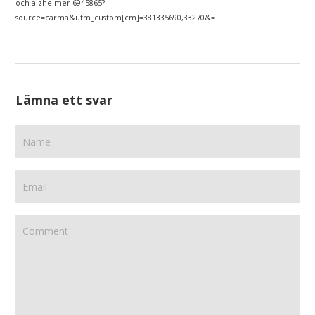
och-alzheimer-6945865?
source=carma&utm_custom[cm]=381335690,33270&=
Lämna ett svar