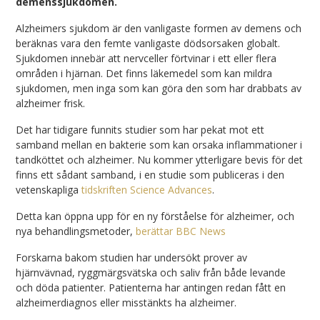
demenssjukdomen.
Alzheimers sjukdom är den vanligaste formen av demens och
beräknas vara den femte vanligaste dödsorsaken globalt.
Sjukdomen innebär att nervceller förtvinar i ett eller flera
områden i hjärnan. Det finns läkemedel som kan mildra
sjukdomen, men inga som kan göra den som har drabbats av
alzheimer frisk.
Det har tidigare funnits studier som har pekat mot ett
samband mellan en bakterie som kan orsaka inflammationer i
tandköttet och alzheimer. Nu kommer ytterligare bevis för det
finns ett sådant samband, i en studie som publiceras i den
vetenskapliga
tidskriften Science Advances
.
Detta kan öppna upp för en ny förståelse för alzheimer, och
nya behandlingsmetoder,
berättar BBC News
Forskarna bakom studien har undersökt prover av
hjärnvävnad, ryggmärgsvätska och saliv från både levande
och döda patienter. Patienterna har antingen redan fått en
alzheimerdiagnos eller misstänkts ha alzheimer.