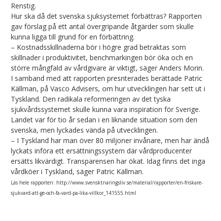
Renstig.
Hur ska då det svenska sjuksystemet förbättras? Rapporten
gav förslag på ett antal övergripande åtgärder som skulle
kunna ligga till grund för en förbättring.
– Kostnadsskillnaderna bör i högre grad betraktas som
skillnader i produktivitet, benchmarkingen bör öka och en
större mångfald av vårdgivare är viktigt, säger Anders Morin.
I samband med att rapporten presnterades berättade Patric
Källman, på Vasco Advisers, om hur utvecklingen har sett ut i
Tyskland. Den radikala reformeringen av det tyska
sjukvårdssystemet skulle kunna vara inspiration för Sverige.
Landet var för tio år sedan i en liknande situation som den
svenska, men lyckades vända på utvecklingen.
– I Tyskland har man över 80 miljoner invånare, men har ändå
lyckats införa ett ersättningssystem där vårdproducenter
ersätts likvärdigt. Transparensen har ökat. Idag finns det inga
vårdköer i Tyskland, säger Patric Källman.
Läs hele rapporten: http://www.svensktnaringsliv.se/material/rapporter/en-friskare-
sjukvard-att-ge-och-fa-vard-pa-lika-villkor_141555.html