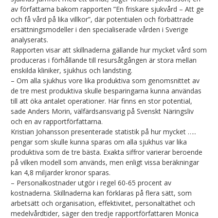
av författarna bakom rapporten ”En friskare sjukvård – Att ge
och få vård på lika villkor”, där potentialen och förbättrade
ersättningsmodeller i den specialiserade vården i Sverige
analyserats.
Rapporten visar att skillnaderna gällande hur mycket vård som
produceras i förhållande till resursåtgången är stora mellan
enskilda kliniker, sjukhus och landsting.
– Om alla sjukhus vore lika produktiva som genomsnittet av
de tre mest produktiva skulle besparingarna kunna användas
till att öka antalet operationer. Här finns en stor potential,
sade Anders Morin, välfärdsansvarig på Svenskt Näringsliv
och en av rapportförfattarna.
Kristian Johansson presenterade statistik på hur mycket …..
pengar som skulle kunna sparas om alla sjukhus var lika
produktiva som de tre bästa. Exakta siffror varierar beroende
på vilken modell som används, men enligt vissa beräkningar
kan 4,8 miljarder kronor sparas.
– Personalkostnader utgör i regel 60-65 procent av
kostnaderna. Skillnaderna kan förklaras på flera sätt, som
arbetsätt och organisation, effektivitet, personaltäthet och
medelvårdtider, säger den tredje rapportförfattaren Monica