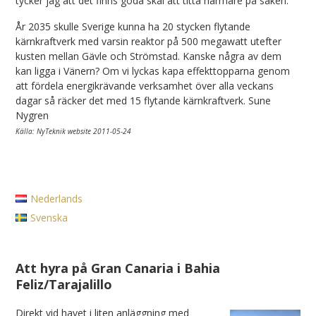
tycker jag att det finns goda skäl att titta närmare på saken.
År 2035 skulle Sverige kunna ha 20 stycken flytande
kärnkraftverk med varsin reaktor på 500 megawatt utefter
kusten mellan Gävle och Strömstad. Kanske några av dem
kan ligga i Vänern? Om vi lyckas kapa effekttopparna genom
att fördela energikrävande verksamhet över alla veckans
dagar så räcker det med 15 flytande kärnkraftverk. Sune
Nygren
Källa: NyTeknik website 2011-05-24
Nederlands
Svenska
Att hyra på Gran Canaria i Bahia
Feliz/Tarajalillo
Direkt vid havet i liten anläggning med