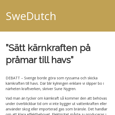
SweDutch
”Sätt kärnkraften på
pråmar till havs”
DEBATT – Sverige borde göra som ryssarna och skicka
kärnkraften till havs. Där blir kylningen enklare vi slipper bo i
närheten kraftverken, skriver Sune Nygren.
Vad man än tycker om kärnkraft så kommer den att behövas
under överblickbar tid om vi inte bygger ut vattenkraften eller
använder skog eller importerad gas som bränsle. Det handlar
om att klara effektbehovet. Elektricitet måste ju produceras i