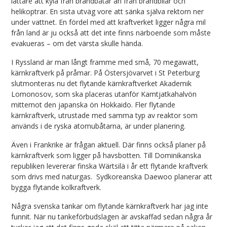
lättare att kyla från brandbåtar än från brandbilar och
helikoptrar. En sista utväg vore att sänka själva rektorn ner
under vattnet. En fördel med att kraftverket ligger några mil
från land är ju också att det inte finns närboende som måste
evakueras – om det värsta skulle hända.
I Ryssland är man långt framme med små, 70 megawatt,
kärnkraftverk på pråmar. På Östersjövarvet i St Peterburg
slutmonteras nu det flytande kärnkraftverket Akademik
Lomonosov, som ska placeras utanför Kamtjatkahalvön
mittemot den japanska ön Hokkaido. Fler flytande
kärnkraftverk, utrustade med samma typ av reaktor som
används i de ryska atomubåtarna, är under planering.
Även i Frankrike är frågan aktuell. Där finns också planer på
kärnkraftverk som ligger på havsbotten. Till Dominikanska
republiken levererar finska Wärtsilä i år ett flytande kraftverk
som drivs med naturgas. Sydkoreanska Daewoo planerar att
bygga flytande kolkraftverk.
Några svenska tankar om flytande kärnkraftverk har jag inte
funnit. När nu tankeförbudslagen är avskaffad sedan några år