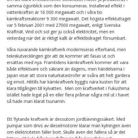
samma ögonblick som den konsumeras. Installerad effekt i
vattenkraften är 16 000 megawatt och i våra tio
kärnkraftsreaktorer 9 300 megawatt. Det högsta effektuttaget
var 5 februari 2001 med 27000 megawatt, enligt Svenska
Kraftnät. Vind och sol ger ju också elektricitet, men en
vinterdag när det är riktigt kallt är effektbidraget försumbart.
Våra nuvarande kärnkraftverk moderniseras efterhand, men
teknikutvecklingen gör att de kommer att fasas ut och
ersättas med nya. Framtidens kärnkraftverk kommer att vara
både effektivare och säkrare än dagens, men händelserna i
Japan visar att stora naturkatastrofer är svåra att helt gardera
sig emot. Hittills har kärnkraftverk byggts nära kusten för att
klara tillgången till kylvatten. Men om kraftverket i Fukushima
istället hade legat på en eller flera pråmar några mil ut i havet
så hade man klarat tsunamin.
Ett flytande kraftverk är dessutom jordbävningssäkert. Med
pumpar som drivs av dieselmotorer klarar man kylningen även
om elektriciteten faller bort. Skulle även det fallera så är det