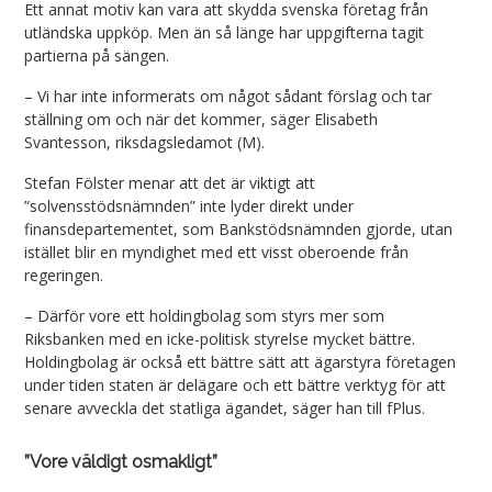
Ett annat motiv kan vara att skydda svenska företag från
utländska uppköp. Men än så länge har uppgifterna tagit
partierna på sängen.
– Vi har inte informerats om något sådant förslag och tar
ställning om och när det kommer, säger Elisabeth
Svantesson, riksdagsledamot (M).
Stefan Fölster menar att det är viktigt att
”solvensstödsnämnden” inte lyder direkt under
finansdepartementet, som Bankstödsnämnden gjorde, utan
istället blir en myndighet med ett visst oberoende från
regeringen.
– Därför vore ett holdingbolag som styrs mer som
Riksbanken med en icke-politisk styrelse mycket bättre.
Holdingbolag är också ett bättre sätt att ägarstyra företagen
under tiden staten är delägare och ett bättre verktyg för att
senare avveckla det statliga ägandet, säger han till fPlus.
”Vore väldigt osmakligt”