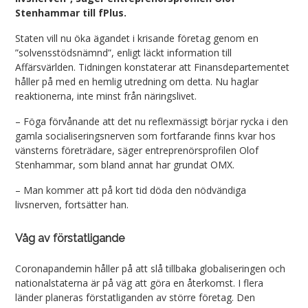
Stenhammar till fPlus.
Staten vill nu öka ägandet i krisande företag genom en
”solvensstödsnämnd”, enligt läckt information till
Affärsvärlden. Tidningen konstaterar att Finansdepartementet
håller på med en hemlig utredning om detta. Nu haglar
reaktionerna, inte minst från näringslivet.
– Föga förvånande att det nu reflexmässigt börjar rycka i den
gamla socialiseringsnerven som fortfarande finns kvar hos
vänsterns företrädare, säger entreprenörsprofilen Olof
Stenhammar, som bland annat har grundat OMX.
– Man kommer att på kort tid döda den nödvändiga
livsnerven, fortsätter han.
Våg av förstatligande
Coronapandemin håller på att slå tillbaka globaliseringen och
nationalstaterna är på väg att göra en återkomst. I flera
länder planeras förstatliganden av större företag. Den