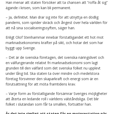
Han menar att staten försöker att ta chansen att ”roffa åt sig”
ägande i krisen, som kan bli permanent.
– Ja, definitivt. Man drar sig inte för att utnyttja en dödlig
pandemi, som sprider skräck och ångest över hela världen för
att nå sina socialiseringssyften, säger han.
Enligt Olof Stenhammar innebär förstatligandet ett hot mot
marknadsekonomins krafter på sikt, och hotar det som har
byggt upp Sverige.
– Det är de svenska företagen, det svenska näringslivet och
en välfungerande relativt fri marknadsekonomi som lagt
grunden till den välfärd som det svenska folket nu upplevt
under lång tid. Ska staten ta över mindre och medelstora
företag försvinner den skaparkraft och energi som är en
förutsättning för att möta framtidens krav.
– Varje form av förstatligande försämrar Sveriges möjligheter
att återta en ledande roll i världens välståndsliga. Det blir
folket i slutändan som får ta smällen, fortsätter han.
Är det inte rimligt att staten får en motprestation när