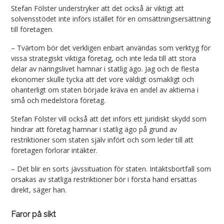
Stefan Fölster understryker att det också är viktigt att
solvensstödet inte införs istället för en omsättningsersättning
till företagen.
– Tvärtom bör det verkligen enbart användas som verktyg för
vissa strategiskt viktiga företag, och inte leda till att stora
delar av näringslivet hamnar i statlig ägo. Jag och de flesta
ekonomer skulle tycka att det vore väldigt osmakligt och
ohanterligt om staten började kräva en andel av aktierna i
små och medelstora företag.
Stefan Fölster vill också att det införs ett juridiskt skydd som
hindrar att företag hamnar i statlig ägo på grund av
restriktioner som staten själv infört och som leder till att
företagen förlorar intäkter.
– Det blir en sorts jävssituation för staten. Intäktsbortfall som
orsakas av statliga restriktioner bör i första hand ersättas
direkt, säger han.
Faror på sikt