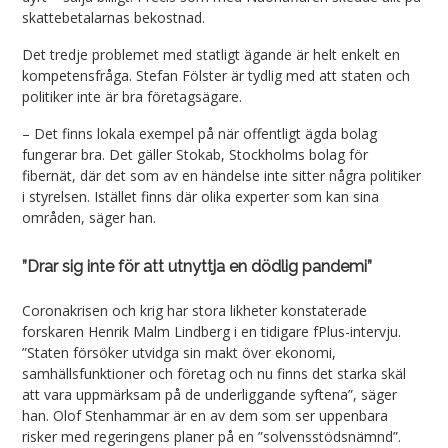
skattebetalarnas bekostnad.
Det tredje problemet med statligt ägande är helt enkelt en
kompetensfråga. Stefan Fölster är tydlig med att staten och
politiker inte är bra företagsägare.
– Det finns lokala exempel på när offentligt ägda bolag
fungerar bra. Det gäller Stokab, Stockholms bolag för
fibernät, där det som av en händelse inte sitter några politiker
i styrelsen. Istället finns där olika experter som kan sina
områden, säger han.
”Drar sig inte för att utnyttja en dödlig pandemi”
Coronakrisen och krig har stora likheter konstaterade
forskaren Henrik Malm Lindberg i en tidigare fPlus-intervju.
”Staten försöker utvidga sin makt över ekonomi,
samhällsfunktioner och företag och nu finns det starka skäl
att vara uppmärksam på de underliggande syftena”, säger
han. Olof Stenhammar är en av dem som ser uppenbara
risker med regeringens planer på en ”solvensstödsnämnd”.