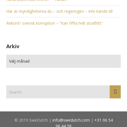
Här är myndigheterna du – och regeringen – inte kände till
Rekord i svensk korruption – ”Kan fiffla helt straffritt”
Arkiv
© 2019 SweDutch |
info@swedutch.com
|
+31 06 54
98 44 58