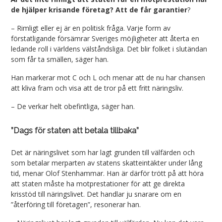
de hjälper krisande företag? Att de får garantier
?
– Rimligt eller ej är en politisk fråga. Varje form av
förstatligande försämrar Sveriges möjligheter att återta en
ledande roll i världens välståndsliga. Det blir folket i slutändan
som får ta smällen, säger han.
Han markerar mot C och L och menar att de nu har chansen
att kliva fram och visa att de tror på ett fritt näringsliv.
– De verkar helt obefintliga, säger han.
”Dags för staten att betala tillbaka”
Det är näringslivet som har lagt grunden till välfärden och
som betalar merparten av statens skatteintäkter under lång
tid, menar Olof Stenhammar. Han är därför trött på att höra
att staten måste ha motprestationer för att ge direkta
krisstöd till näringslivet. Det handlar ju snarare om en
”återföring till företagen”, resonerar han.