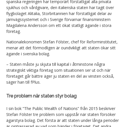
spanska regeringen har temporärt förstatligat alla privata
sjukhus och vårdgivare, den italienska staten har tagit över
flygbolaget Alitalia, Storbritannien har förstatligat delar av
järnvägssystemet och i Sverige förvarnar finansministern
Magdalena Andersson om ett ökat statligt ägande i stora
företag.
Nationalekonomen Stefan Fölster, chef för Reforminstitutet,
menar att det förmodligen är oundvikligt att staten ökar sitt
ägande i svenska bolag.
– Staten måste ju skjuta till kapital i åtminstone några
strategiskt viktiga företag som situationen ser ut och när
företaget går bättre äger ju staten en del av vinsten också,
säger han till fPlus.
Tre problem när staten styr bolag
I sin bok ”The Public Wealth of Nations” från 2015 beskriver
Stefan Fölster tre problem som uppstår när staten försöker
ägarstyra bolag. Det första är att staten under långa perioder
är ointresserad av vad som händer i företaget. Det andra