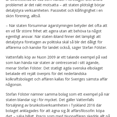
problemet är det rakt motsatta – att staten plötsligt börjar
detaljstyra verksamheten. Passivitet och klåfingrighet i en
skön förening, alltså.
– När staten försummar ägarstyrningen betyder det ofta att
en vd får större frihet att agera utan att behöva ta något
egentligt ansvar. När staten ibland finner det lämpligt att
detaljstyra företagen av politiska skäl så blir det dåligt för
affärerna och kanske för landet också, säger Stefan Fölster.
Vattenfalls köp av Nuon 2009 är ett talande exempel på vad
som kan hända när staten är ointresserad i sitt ägande,
menar Stefan Fölster. Det statligt ägda svenska elbolaget
betalade ett rejält överpris för det nederländska
kolkraftsbolaget och affären kallas för Sveriges sämsta affär
någonsin.
Stefan Fölster nämner samma bolag som ett exempel på när
staten blandar sig i för mycket. Det gäller Vattenfalls
försäljning av brunkolsverksamheten i Tyskland 2016 där
bolaget anklagades för att ägna sig åt affärsfilosofin: köpa
dyrt – sälja billigt. Precis som med Nuonaffären skedde allt på