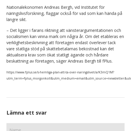
Nationalekonomen Andreas Bergh, vid Institutet för
näringslivsforskning, flaggar också för vad som kan hända på
längre sikt.
– Det ligger i farans riktning att vänsterargumentationen och
socialismen kan vinna mark om några år. Om det etableras en
verklighetsbeskrivning att företagen endast överlever tack
vare statliga stöd på skattebetalarnas bekostnad kan det
aktualisera krav som ökat statligt ägande och hårdare
beskattning av företagen, säger Andreas Bergh till fPlus.
https://www.fplus.se/s-hemliga-plan-att-ta-over-naringslivet/a/K3mQ1M?
utm_term=fplus_morgonkoll&utm_medium=email&utm_source=newsletter&utm
Lämna ett svar