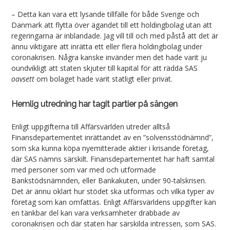
– Detta kan vara ett lysande tillfälle för både Sverige och
Danmark att flytta över ägandet till ett holdingbolag utan att
regeringarna är inblandade. Jag vill till och med påstå att det är
ännu viktigare att inrätta ett eller flera holdingbolag under
coronakrisen. Några kanske invänder men det hade varit ju
oundvikligt att staten skjuter till kapital för att rädda SAS
oavsett
om bolaget hade varit statligt eller privat.
Hemlig utredning har tagit partier på sängen
Enligt uppgifterna till Affärsvärlden utreder alltså
Finansdepartementet inrättandet av en ”solvensstödnämnd”,
som ska kunna köpa nyemitterade aktier i krisande företag,
där SAS nämns särskilt. Finansdepartementet har haft samtal
med personer som var med och utformade
Bankstödsnämnden, eller Bankakuten, under 90-talskrisen.
Det är ännu oklart hur stödet ska utformas och vilka typer av
företag som kan omfattas. Enligt Affärsvärldens uppgifter kan
en tänkbar del kan vara verksamheter drabbade av
coronakrisen och där staten har särskilda intressen, som SAS.