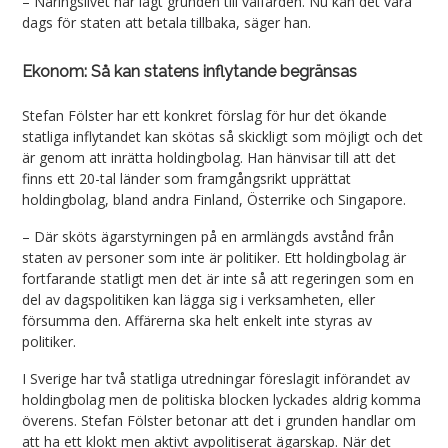
– Näringslivet har lagt grunden till välfärden. Nu kan det vara
dags för staten att betala tillbaka, säger han.
Ekonom: Så kan statens inflytande begränsas
Stefan Fölster har ett konkret förslag för hur det ökande
statliga inflytandet kan skötas så skickligt som möjligt och det
är genom att inrätta holdingbolag. Han hänvisar till att det
finns ett 20-tal länder som framgångsrikt upprättat
holdingbolag, bland andra Finland, Österrike och Singapore.
– Där sköts ägarstyrningen på en armlängds avstånd från
staten av personer som inte är politiker. Ett holdingbolag är
fortfarande statligt men det är inte så att regeringen som en
del av dagspolitiken kan lägga sig i verksamheten, eller
försumma den. Affärerna ska helt enkelt inte styras av
politiker.
I Sverige har två statliga utredningar föreslagit införandet av
holdingbolag men de politiska blocken lyckades aldrig komma
överens. Stefan Fölster betonar att det i grunden handlar om
att ha ett klokt men aktivt avpolitiserat ägarskap. När det