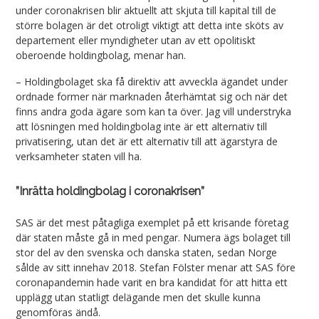
under coronakrisen blir aktuellt att skjuta till kapital till de
större bolagen är det otroligt viktigt att detta inte sköts av
departement eller myndigheter utan av ett opolitiskt
oberoende holdingbolag, menar han.
– Holdingbolaget ska få direktiv att avveckla ägandet under
ordnade former när marknaden återhämtat sig och när det
finns andra goda ägare som kan ta över. Jag vill understryka
att lösningen med holdingbolag inte är ett alternativ till
privatisering, utan det är ett alternativ till att ägarstyra de
verksamheter staten vill ha.
”Inrätta holdingbolag i coronakrisen”
SAS är det mest påtagliga exemplet på ett krisande företag
där staten måste gå in med pengar. Numera ägs bolaget till
stor del av den svenska och danska staten, sedan Norge
sålde av sitt innehav 2018. Stefan Fölster menar att SAS före
coronapandemin hade varit en bra kandidat för att hitta ett
upplägg utan statligt delägande men det skulle kunna
genomföras ändå.