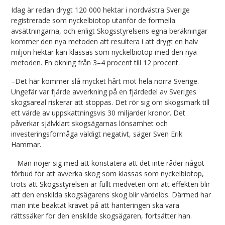
Idag är redan drygt 120 000 hektar i nordvästra Sverige
registrerade som nyckelbiotop utanför de formella
avsättningarna, och enligt Skogsstyrelsens egna beräkningar
kommer den nya metoden att resultera i att drygt en halv
miljon hektar kan klassas som nyckelbiotop med den nya
metoden. En ökning från 3–4 procent till 12 procent.
–Det här kommer slå mycket hårt mot hela norra Sverige.
Ungefär var fjärde avverkning på en fjärdedel av Sveriges
skogsareal riskerar att stoppas. Det rör sig om skogsmark till
ett värde av uppskattningsvis 30 miljarder kronor. Det
påverkar självklart skogsägarnas lönsamhet och
investeringsförmåga väldigt negativt, säger Sven Erik
Hammar.
– Man nöjer sig med att konstatera att det inte råder något
förbud för att avverka skog som klassas som nyckelbiotop,
trots att Skogsstyrelsen är fullt medveten om att effekten blir
att den enskilda skogsägarens skog blir värdelös. Därmed har
man inte beaktat kravet på att hanteringen ska vara
rättssäker för den enskilde skogsägaren, fortsätter han.