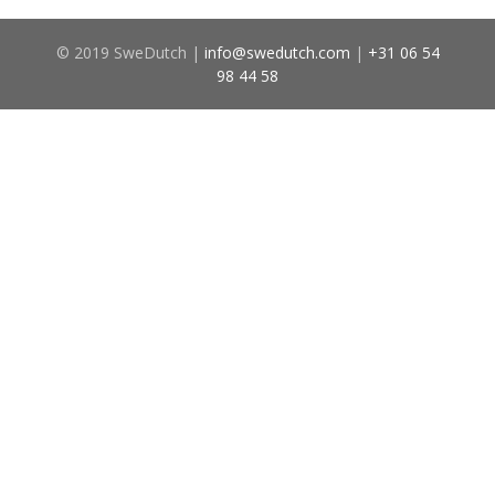
© 2019 SweDutch |
info@swedutch.com
|
+31 06 54
98 44 58