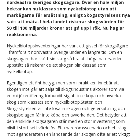
nordvästra Sveriges skogsägare. Över en halv miljon
hektar kan nu klassas som nyckelbiotop utan att
markägarna får ersättning, enligt Skogsstyrelsens nya
sätt att mäta. I hela landet riskerar skogsvärden för
50 till 100 miljarder kronor att gå upp i rök. Nu haglar
reaktionerna.
Nyckelbiotopsinventeringar har varit ett gissel för skogsägare
i framförallt nordvästra Sverige under en längre tid. Om en
skogsägare har skött sin skog så bra att höga naturvärden
uppstått så riskerar de att skogen blir klassad som
nyckelbiotop.
Egentligen ett fint betyg, men som i praktiken innebär att
skogen inte går att sälja till skogsindustrins aktörer som via
en miljöcertifiering förbundit sig att inte köpa och avverka
skog som klassats som nyckelbiotop.Staten och
Skogsstyrelsen vill inte lösa in skogen och ge ersättning och
skogsbolagen får inte köpa och avverka den. Det betyder att
den enskilde skogsägaren står med en stor investering som
blivit i stort sett värdelös. Ett mardrömsscenario och ett slag
mot äganderätten i en landsände där skogen ofta är ett viktigt