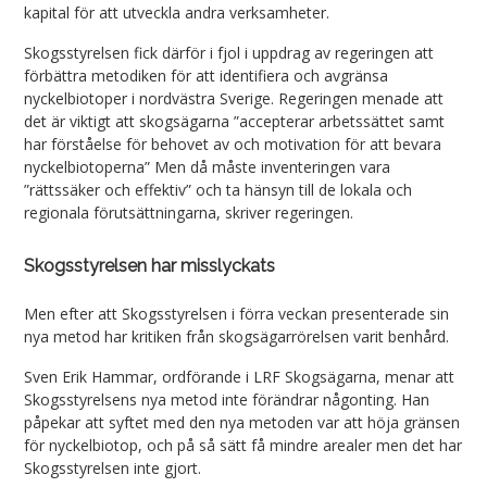
kapital för att utveckla andra verksamheter.
Skogsstyrelsen fick därför i fjol i uppdrag av regeringen att
förbättra metodiken för att identifiera och avgränsa
nyckelbiotoper i nordvästra Sverige. Regeringen menade att
det är viktigt att skogsägarna ”accepterar arbetssättet samt
har förståelse för behovet av och motivation för att bevara
nyckelbiotoperna” Men då måste inventeringen vara
”rättssäker och effektiv” och ta hänsyn till de lokala och
regionala förutsättningarna, skriver regeringen.
Skogsstyrelsen har misslyckats
Men efter att Skogsstyrelsen i förra veckan presenterade sin
nya metod har kritiken från skogsägarrörelsen varit benhård.
Sven Erik Hammar, ordförande i LRF Skogsägarna, menar att
Skogsstyrelsens nya metod inte förändrar någonting. Han
påpekar att syftet med den nya metoden var att höja gränsen
för nyckelbiotop, och på så sätt få mindre arealer men det har
Skogsstyrelsen inte gjort.