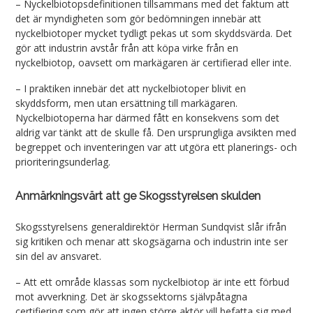
– Nyckelbiotopsdefinitionen tillsammans med det faktum att
det är myndigheten som gör bedömningen innebär att
nyckelbiotoper mycket tydligt pekas ut som skyddsvärda. Det
gör att industrin avstår från att köpa virke från en
nyckelbiotop, oavsett om markägaren är certifierad eller inte.
– I praktiken innebär det att nyckelbiotoper blivit en
skyddsform, men utan ersättning till markägaren.
Nyckelbiotoperna har därmed fått en konsekvens som det
aldrig var tänkt att de skulle få. Den ursprungliga avsikten med
begreppet och inventeringen var att utgöra ett planerings- och
prioriteringsunderlag.
Anmärkningsvärt att ge Skogsstyrelsen skulden
Skogsstyrelsens generaldirektör Herman Sundqvist slår ifrån
sig kritiken och menar att skogsägarna och industrin inte ser
sin del av ansvaret.
– Att ett område klassas som nyckelbiotop är inte ett förbud
mot avverkning. Det är skogssektorns självpåtagna
certifiering som gör att ingen större aktör vill befatta sig med