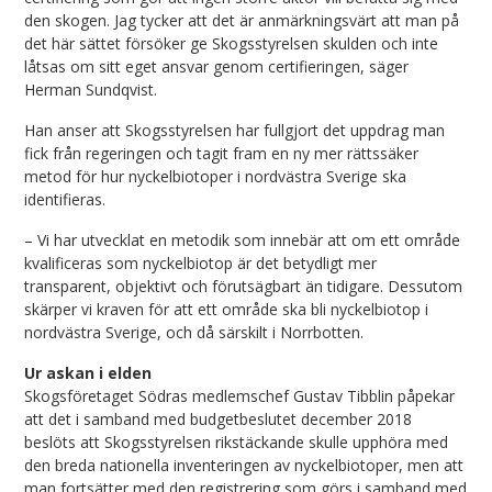
den skogen. Jag tycker att det är anmärkningsvärt att man på
det här sättet försöker ge Skogsstyrelsen skulden och inte
låtsas om sitt eget ansvar genom certifieringen, säger
Herman Sundqvist.
Han anser att Skogsstyrelsen har fullgjort det uppdrag man
fick från regeringen och tagit fram en ny mer rättssäker
metod för hur nyckelbiotoper i nordvästra Sverige ska
identifieras.
– Vi har utvecklat en metodik som innebär att om ett område
kvalificeras som nyckelbiotop är det betydligt mer
transparent, objektivt och förutsägbart än tidigare. Dessutom
skärper vi kraven för att ett område ska bli nyckelbiotop i
nordvästra Sverige, och då särskilt i Norrbotten.
Ur askan i elden
Skogsföretaget Södras medlemschef Gustav Tibblin påpekar
att det i samband med budgetbeslutet december 2018
beslöts att Skogsstyrelsen rikstäckande skulle upphöra med
den breda nationella inventeringen av nyckelbiotoper, men att
man fortsätter med den registrering som görs i samband med