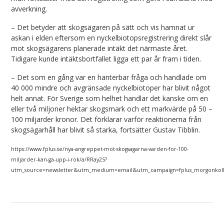
avverkning.
– Det betyder att skogsägaren på sätt och vis hamnat ur
askan i elden eftersom en nyckelbiotopsregistrering direkt slår
mot skogsägarens planerade intäkt det närmaste året.
Tidigare kunde intäktsbortfallet ligga ett par år fram i tiden.
– Det som en gång var en hanterbar fråga och handlade om
40 000 mindre och avgränsade nyckelbiotoper har blivit något
helt annat. För Sverige som helhet handlar det kanske om en
eller två miljoner hektar skogsmark och ett markvärde på 50 –
100 miljarder kronor. Det förklarar varför reaktionerna från
skogsägarhåll har blivit så starka, fortsätter Gustav Tibblin.
https://www.fplus.se/nya-angreppet-mot-skogsagarna-varden-for-100-
miljarder-kan-ga-upp-i-rok/a/RRay25?
utm_source=newsletter&utm_medium=email&utm_campaign=fplus_morgonkoll