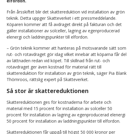
elfordon.
Från årsskiftet blir det skattereduktion vid installation av grön
teknik. Detta uppger Skatteverket i ett pressmeddelande.
Köparen kommer att få avdraget direkt på fakturan och det
gäller installationer av solceller, lagring av egenproducerad
elenergi och laddningspunkter till elfordon.
– Grön teknik kommer att hanteras på motsvarande sätt som
rut- och rotavdraget gör idag vilket innebär att köparna får del
av lättnaden redan vid köpet. Till skillnad från rut- och
rotavdraget ger även kostnad för material rätt till
skattereduktion för installation av grön teknik, säger Pia Blank
Thörnroos, rättslig expert på Skatteverket.
Så stor är skattereduktionen
Skattereduktionen ges för kostnaderna för arbete och
material med 15 procent för installation av solceller 50
procent för installation av lagring av egenproducerad elenergi
50 procent för installation av laddningspunkter till elfordon.
Skattereduktionen får uppgå till högst 50 000 kronor per