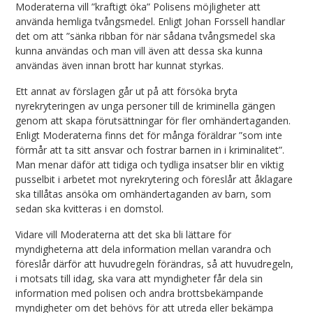
Moderaterna vill ”kraftigt öka” Polisens möjligheter att
använda hemliga tvångsmedel. Enligt Johan Forssell handlar
det om att ”sänka ribban för när sådana tvångsmedel ska
kunna användas och man vill även att dessa ska kunna
användas även innan brott har kunnat styrkas.
Ett annat av förslagen går ut på att försöka bryta
nyrekryteringen av unga personer till de kriminella gängen
genom att skapa förutsättningar för fler omhändertaganden.
Enligt Moderaterna finns det för många föräldrar ”som inte
förmår att ta sitt ansvar och fostrar barnen in i kriminalitet”.
Man menar däför att tidiga och tydliga insatser blir en viktig
pusselbit i arbetet mot nyrekrytering och föreslår att åklagare
ska tillåtas ansöka om omhändertaganden av barn, som
sedan ska kvitteras i en domstol.
Vidare vill Moderaterna att det ska bli lättare för
myndigheterna att dela information mellan varandra och
föreslår därför att huvudregeln förändras, så att huvudregeln,
i motsats till idag, ska vara att myndigheter får dela sin
information med polisen och andra brottsbekämpande
myndigheter om det behövs för att utreda eller bekämpa