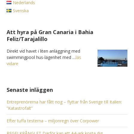
Nederlands
Svenska
Att hyra på Gran Canaria i Bahia
Feliz/Tarajalillo
Direkt vid havet i liten anläggning med
swimmingpool hus-lägenhet med …
läs
vidare
Senaste inläggen
Entreprenörerna har fått nog – flyttar från Sverige till Italien:
”Katastrofalt”
Efter tuffa testerna – miljonregn över Corpower
REGELKRÅNGLET Därför kan ett A4-ark kosta dig