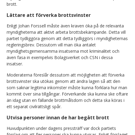
brott.
Lättare att förverka brottsvinster
Enligt Johan Forssell måste även kraven öka på de relevanta
myndigheterna att aktivt arbeta brottsbekämpande. Detta vill
partiet tydliggöra genom att detta tydliggörs i myndigheternas
regleringsbrev. Dessutom vill man öka antalet
myndighetsgemensamma insatserna mot kriminalitet och
även fasa in exempelvis Bolagsverket och CSN i dessa
insatser.
Moderaterna föreslår dessutom att möjligheten att förverka
brottsvinster ska utökas genom att ändra lagen så att den
som saknar legitima inkomster måste kunna förklara hur man
kommit över sina tillgångar. Förverkande ska kunna ske oftare
än idag utan en fällande brottmålsdom och detta ska köras i
ett separat civilrättsligt spår.
Utvisa personer innan de har begått brott
Huvudpunkten under dagens pressträff var dock partiets
förslag om att fler personer ska kunna utvisas. Enligt förslaget