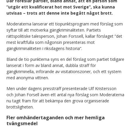
Där föreslår partiet, bland annat, att en person som
”utgör ett kvalificerat hot mot Sverige”, ska kunna
utvisas – trots att denne inte begått något brott.
Moderaterna lanserar ett tiopunktsprogram med förslag som
syftar till att motverka gängkriminaliteten. Partiets
rättspolitiske talesperson, Johan Forssell, kallar förslaget ”det
mest kraftfulla som någonsin presenteras mot
gängkriminaliteten i riksdagens historia”.
Bland de tio punkterna syns en del förslag som partiet tidigare
lanserat i form av bland annat, dubbla straff för
gängkriminella, införande av visitationszoner, och ett system
med anonyma vittnen.
Men under dagens pressträff presenterade Ulf Kristersson
och Johan Forsell även ett antal nya förslag som Moderaterna
nu tagit fram för att bekämpa den grova organiserade
brottsligheten.
Fler omhändertaganden och mer hemliga
tvångsmedel