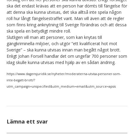
ska det endast krävas att en person har dömts till fängelse för
att denna ska kunna utvisas, det ska alltså inte spela någon
roll hur långt fängelsestraffet varit. Man vill även att de regler
som finns kring anknytning till Sverige förändras och att dessa
ska spela en betydligt mindre roll.
Slutligen vill man att personer, som kan knytas till
gängkriminella miljöer, och utgör ”ett kvalificerat hot mot
Sverige” – ska kunna utvisas innan man begått något brott.
Enligt Johan Forsell handlar det om ungefär 700 personer som
idag skulle kunna utvisas med hjälp av en sådan ändring.
https://www.dagensjuridik.se/nyheter/moderaterna-utvisa-personer-som-
inte-begatt-brott/?
utm_campaign=unspecified&utm_medium=email&utm_source=apsis
Lämna ett svar