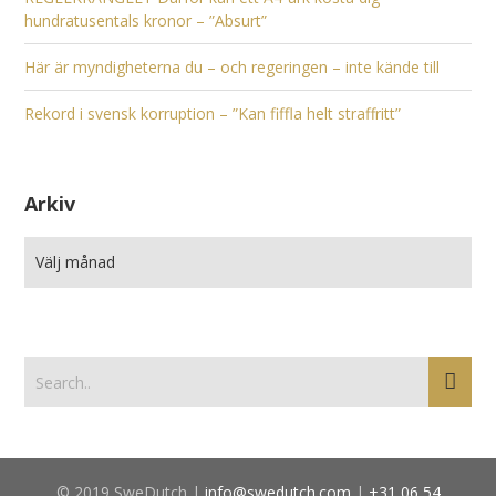
hundratusentals kronor – ”Absurt”
Här är myndigheterna du – och regeringen – inte kände till
Rekord i svensk korruption – ”Kan fiffla helt straffritt”
Arkiv
© 2019 SweDutch |
info@swedutch.com
|
+31 06 54