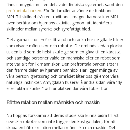
finns i amygdalan – en del av det limbiska systemet, samt den
prefrontala barken
. För ändamålet använde de funktionell
MRI. Till skillnad från en traditionell magnetkamera kan MRI
även berätta om hjärnans aktivitet genom att identifiera
skillnader mellan syrerikt och syrefattigt blod.
Deltagarna i studien fick titta på och ranka hur de gillade bilder
som visade människor och robotar. De ombads sedan plocka
ut den bild som de helst skulle ge som en gåva till en käresta,
och samtliga personer valde en människa eller en robot som
inte var allt för lik människor. Den prefrontala barken sitter i
den främre delen av hjärnans pannlob. Här ligger många av
våra personlighetsdrag och området låter oss gå emot våra
naturliga instinkter. Amygdalan huserar å andra sidan våra ”fly
eller fäkta-instinker” och är platsen där våra fobier bor.
Bättre relation mellan människa och maskin
Nu hoppas forskarna att deras studie ska kunna bidra till att
utveckla robotar som inte triggar den kusliga dalen, för att
skapa en bättre relation mellan människa och maskin. Det