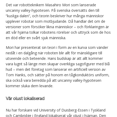
Det var robotteknikern Masahiro Mori som lanserade
uncanny valley-hypotesen. På svenska översätts den till
”kusliga dalen”, och teorin beskriver hur många människor
upplever robotar som motbjudande. Då handlar det om de
versioner som försöker likna människor – och förklaringen är
att vår hjärna tolkar robotens rörelser och uttryck som de hos
en död eller en svårt sjuk människa.
Mori har presenterat sin teori i form av en kurva som vänder
nedåt i en dalgång när roboten blir allt för mänskligare till
utseende och beteende. Hans budskap är att allt kommer
vara lugnt så länge men skapar overkliga sagofigurer med blå
hud – men det företag som lanserar en artificiell version av
Tom Hanks, och sätter på honom en tågkonduktörs uniform,
ska också vara beredda på att uncanny valley-hypotesen
kommer sluka dem levande.
Vår olust lokaliserad
Nu har forskare vid University of Duisberg-Essen i Tyskland
och Cambridge i England lokaliserat vår olust i hjärnan. Den