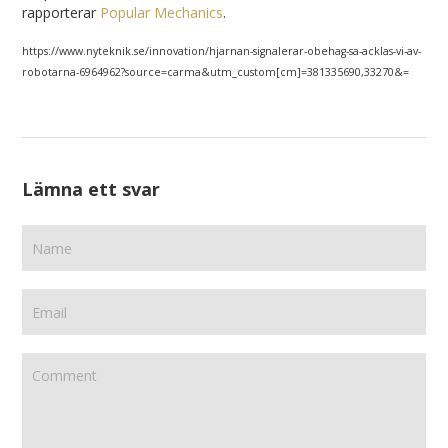
rapporterar
Popular Mechanics
.
https://www.nyteknik.se/innovation/hjarnan-signalerar-obehag-sa-acklas-vi-av-
robotarna-6964962?source=carma&utm_custom[cm]=381335690,33270&=
Lämna ett svar