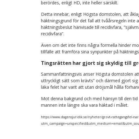
berördes, enligt HD, inte heller särskilt.
Detta innebär, enligt Högsta domstolen, att åkla
häktningsgrund för det fall att tvåårsregeln inte a
häktningsbeslut hänvisade till recidivfara, ”själ
recidivfara”.
Även om det inte finns några formella hinder mo
tillfälle att framföra sina synpunkter på häktning
Tingsrätten har gjort sig skyldig till 
Sammanfattningsvis anser Högsta domstolen att t
uttryckligt sätt som krävts” och därmed gjort sig s
läka felet har varit att utan dröjsmål hålla förhan
Mot denna bakgrund och med hänsyn till den tid 
mannen inte längre ska vara häktad i målet.
https://www.dagensjuridik.se/nyheter/grovt-rattegangsfel-nar-
utm_campaign=unspecified&utm_medium=email&utm_sour