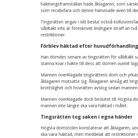
häktningsframställan hade åklagaren, som särskil
som recidivfara och denne hänvisade även till den
Tingsrätten angav i sitt beslut också kollusionsf
våldtäkt inte är föreskrivet lindrigare straff än t
restriktioner.
Förblev häktad efter huvudförhandlin
Han dömdes senare av tingsrätten för våldtäkt s
stanna kvar i häkte till dess att domen vunnit la
Mannen överklagade tingsrättens dom och yrkade s
åklagaren motsatte sig. Åklagaren ansåg att ting
brottslighet och hovrätten avslog sedan mannens 
Mannen överklagade dock beslutet till Högsta do
mannen inte längre ska vara häktad i målet.
Tingsrätten tog saken i egna händer
Högsta domstolen konstaterar att åklagaren, unde
ska vara häktad, men meddelat att restriktioner 