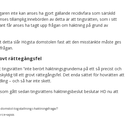
garen inte kan anses ha gjort gällande recidivfara som särskild
nses tillämplig.Innebörden av detta är att tingsrätten, som i sitt
vmant får anses ha tagit upp frågan om häktning på grund av
t detta slår Högsta domstolen fast att den misstänkte måste ges
sfrågan.
grovt rättegångsfel
ingsrätten ”inte berört häktningsgrunderna på ett så precist och
kyldig till ett grovt rättegångsfel. Det enda sättet för hovrätten att
dling – och så har inte skett.
som gått sedan tingsrättens häktningsbeslut beslutar HD nu att
domstol-tog-stallning-i-haktningsfraga/?
ce=apsis