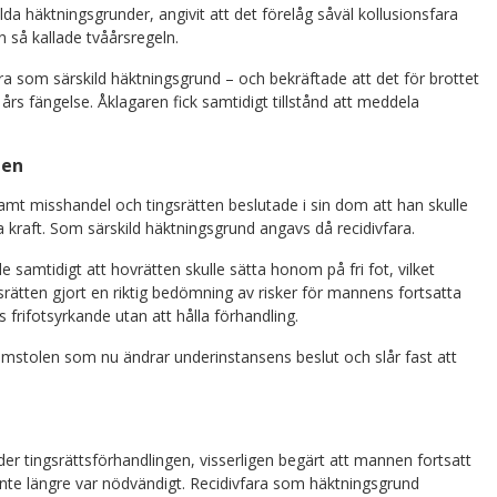
da häktningsgrunder, angivit att det förelåg såväl kollusionsfara
 så kallade tvåårsregeln.
ara som särskild häktningsgrund – och bekräftade att det för brottet
vå års fängelse. Åklagaren fick samtidigt tillstånd att meddela
gen
amt misshandel och tingsrätten beslutade i sin dom att han skulle
ga kraft. Som särskild häktningsgrund angavs då recidivfara.
amtidigt att hovrätten skulle sätta honom på fri fot, vilket
srätten gjort en riktig bedömning av risker för mannens fortsatta
frifotsyrkande utan att hålla förhandling.
mstolen som nu ändrar underinstansens beslut och slår fast att
r tingsrättsförhandlingen, visserligen begärt att mannen fortsatt
inte längre var nödvändigt. Recidivfara som häktningsgrund