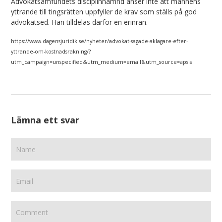
Advokatsamfundets disciplinnämnd anser inte att mannens
yttrande till tingsrätten uppfyller de krav som ställs på god
advokatsed. Han tilldelas därför en erinran.
https://www.dagensjuridik.se/nyheter/advokat-sagade-aklagare-efter-
yttrande-om-kostnadsrakning/?
utm_campaign=unspecified&utm_medium=email&utm_source=apsis
Lämna ett svar