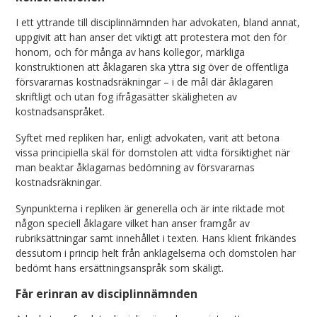
I ett yttrande till disciplinnämnden har advokaten, bland annat,
uppgivit att han anser det viktigt att protestera mot den för
honom, och för många av hans kollegor, märkliga
konstruktionen att åklagaren ska yttra sig över de offentliga
försvararnas kostnadsräkningar – i de mål där åklagaren
skriftligt och utan fog ifrågasätter skäligheten av
kostnadsanspråket.
Syftet med repliken har, enligt advokaten, varit att betona
vissa principiella skäl för domstolen att vidta försiktighet när
man beaktar åklagarnas bedömning av försvararnas
kostnadsräkningar.
Synpunkterna i repliken är generella och är inte riktade mot
någon speciell åklagare vilket han anser framgår av
rubriksättningar samt innehållet i texten. Hans klient frikändes
dessutom i princip helt från anklagelserna och domstolen har
bedömt hans ersättningsanspråk som skäligt.
Får erinran av disciplinnämnden