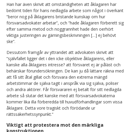
Han har även skrivit att omständigheten att åklagaren har
bedömt tiden för hans nedlagda arbete som något i överkant
”beror nog på åklagarens bristande kunskap om hur
försvarsadvokater arbetar”, och ”hade åklagaren förberett sig
efter samma metod och noggrannhet hade den oerhört
viktiga justeringen av gärningsbeskrivningen […] ej behövt
ske”.
Dessutom framgår av yttrandet att advokaten skrivit att
”självfallet ligger det i den icke objektive åklagarens, eller
kanske alla åklagares intresse? att försvaret ej är påläst och
behärskar förundersökningen. De kan ju då lättare räkna med
att få sitt åtal gillat och försvara den extrema mängd
arbetstimmar de själva tagit i anspråk via sig själva, poliser
och andra aktörer. Får försvararen ej betalt för sitt nedlagda
arbete så slutar det kanske med att försvarsadvokaterna
kommer lika illa förberedda till huvudförhandlingar som vissa
åklagare. Detta vore tragiskt och förödande ur
rättssäkerhetssynpunkt.”
Viktigt att protestera mot den märkliga
konstruktionen