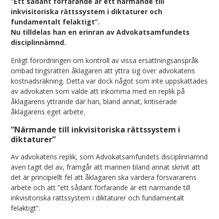
”Ett sådant förfarande är ett närmande till
inkvisitoriska rättssystem i diktaturer och
fundamentalt felaktigt”.
Nu tilldelas han en erinran av Advokatsamfundets
disciplinnämnd.
Enligt förordningen om kontroll av vissa ersättningsanspråk
ombad tingsrätten åklagaren att yttra sig över advokatens
kostnadsräkning. Detta var dock något som inte uppskattades
av advokaten som valde att inkomma med en replik på
åklagarens yttrande där han, bland annat, kritiserade
åklagarens eget arbete.
”Närmande till inkvisitoriska rättssystem i
diktaturer”
Av advokatens replik, som Advokatsamfundets disciplinnämnd
även tagit del av, framgår att mannen bland annat skrivit att
det är principiellt fel att åklagaren ska värdera försvararens
arbete och att ”ett sådant förfarande är ett närmande till
inkvisitoriska rättssystem i diktaturer och fundamentalt
felaktigt”.