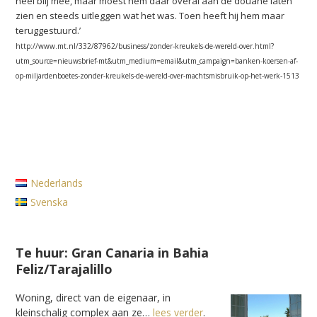
heel blij mee, maar moest hem daar overal aan de douane laten
zien en steeds uitleggen wat het was. Toen heeft hij hem maar
teruggestuurd.’
http://www.mt.nl/332/87962/business/zonder-kreukels-de-wereld-over.html?
utm_source=nieuwsbrief-mt&utm_medium=email&utm_campaign=banken-koersen-af-
op-miljardenboetes-zonder-kreukels-de-wereld-over-machtsmisbruik-op-het-werk-1513
Nederlands
Svenska
Te huur: Gran Canaria in Bahia
Feliz/Tarajalillo
Woning, direct van de eigenaar, in
kleinschalig complex aan ze…
lees verder
.