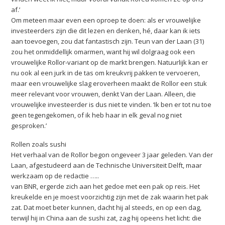
af.’
Om meteen maar even een oproep te doen: als er vrouwelijke
investeerders zijn die dit lezen en denken, hé, daar kan ik iets
aan toevoegen, zou dat fantastisch zijn. Teun van der Laan (31)
zou het onmiddellijk omarmen, want hij wil dolgraag ook een
vrouwelijke Rollor-variant op de markt brengen. Natuurlijk kan er
nu ook al een jurk in de tas om kreukvrij pakken te vervoeren,
maar een vrouwelijke slag eroverheen maakt de Rollor een stuk
meer relevant voor vrouwen, denkt Van der Laan. Alleen, die
vrouwelijke investeerder is dus niet te vinden. ‘Ik ben er tot nu toe
geen tegengekomen, of ik heb haar in elk geval nog niet
gesproken.’
Rollen zoals sushi
Het verhaal van de Rollor begon ongeveer 3 jaar geleden. Van der
Laan, afgestudeerd aan de Technische Universiteit Delft, maar
werkzaam op de redactie …..
van BNR, ergerde zich aan het gedoe met een pak op reis. Het
kreukelde en je moest voorzichtig zijn met de zak waarin het pak
zat. Dat moet beter kunnen, dacht hij al steeds, en op een dag,
terwijl hij in China aan de sushi zat, zag hij opeens het licht: die