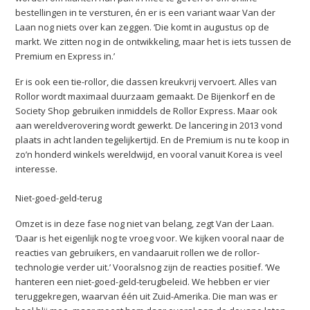
bestellingen in te versturen, én er is een variant waar Van der
Laan nog niets over kan zeggen. ‘Die komt in augustus op de
markt. We zitten nog in de ontwikkeling, maar het is iets tussen de
Premium en Express in.’
Er is ook een tie-rollor, die dassen kreukvrij vervoert. Alles van
Rollor wordt maximaal duurzaam gemaakt. De Bijenkorf en de
Society Shop gebruiken inmiddels de Rollor Express. Maar ook
aan wereldverovering wordt gewerkt. De lancering in 2013 vond
plaats in acht landen tegelijkertijd. En de Premium is nu te koop in
zo’n honderd winkels wereldwijd, en vooral vanuit Korea is veel
interesse.
Niet-goed-geld-terug
Omzet is in deze fase nog niet van belang, zegt Van der Laan.
‘Daar is het eigenlijk nog te vroeg voor. We kijken vooral naar de
reacties van gebruikers, en vandaaruit rollen we de rollor-
technologie verder uit.’ Vooralsnog zijn de reacties positief. ‘We
hanteren een niet-goed-geld-terugbeleid. We hebben er vier
teruggekregen, waarvan één uit Zuid-Amerika. Die man was er