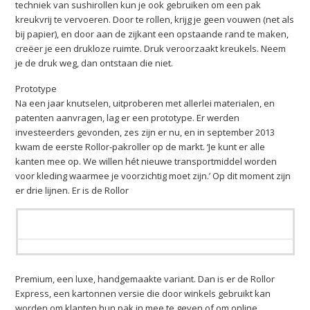
techniek van sushirollen kun je ook gebruiken om een pak
kreukvrij te vervoeren. Door te rollen, krijg je geen vouwen (net als
bij papier), en door aan de zijkant een opstaande rand te maken,
creëer je een drukloze ruimte. Druk veroorzaakt kreukels. Neem
je de druk weg, dan ontstaan die niet.
Prototype
Na een jaar knutselen, uitproberen met allerlei materialen, en
patenten aanvragen, lag er een prototype. Er werden
investeerders gevonden, zes zijn er nu, en in september 2013
kwam de eerste Rollor-pakroller op de markt. ‘Je kunt er alle
kanten mee op. We willen hét nieuwe transportmiddel worden
voor kleding waarmee je voorzichtig moet zijn.’ Op dit moment zijn
er drie lijnen. Er is de Rollor
Premium, een luxe, handgemaakte variant. Dan is er de Rollor
Express, een kartonnen versie die door winkels gebruikt kan
worden om klanten hun pak in mee te geven of om online