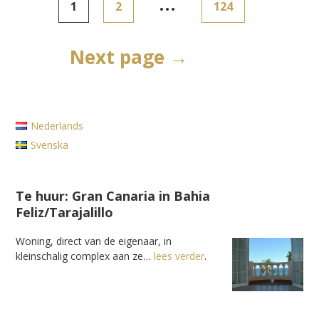
…
1
2
124
paginering
Next page →
Nederlands
Svenska
Te huur: Gran Canaria in Bahia
Feliz/Tarajalillo
Woning, direct van de eigenaar, in
kleinschalig complex aan ze…
lees verder
.