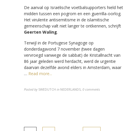
De aanval op Israëlische voetbalsupporters hield het
midden tussen een pogrom en een guerrilla-oorlog.
Het virulente antisemitisme in de islamitische
gemeenschap valt niet langer te ontkennen, schrijft
Geerten Waling
.
Terwijl in de Portugese Synagoge op
donderdagavond 7 november (twee dagen
vervroegd vanwege de sabbat) de Kristallnacht van
86 jaar geleden werd herdacht, werd de urgentie
daarvan dezelfde avond elders in Amsterdam, waar
…
Read more...
Posted by
SWEDUTCH
in
NEDERLANDS
,
0 comments
Berichten