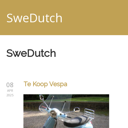
SweDutch
SweDutch
08
Te Koop Vespa
APR
2025