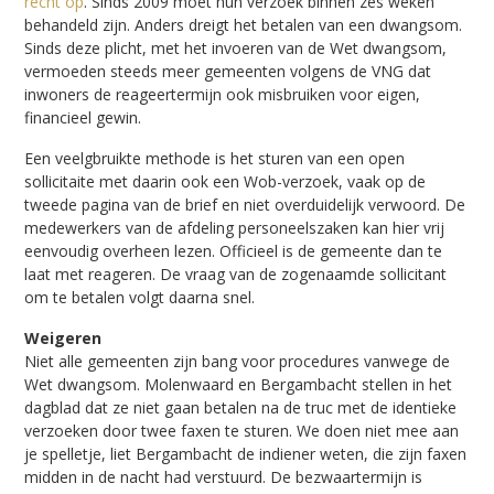
recht op
. Sinds 2009 moet hun verzoek binnen zes weken
behandeld zijn. Anders dreigt het betalen van een dwangsom.
Sinds deze plicht, met het invoeren van de Wet dwangsom,
vermoeden steeds meer gemeenten volgens de VNG dat
inwoners de reageertermijn ook misbruiken voor eigen,
financieel gewin.
Een veelgbruikte methode is het sturen van een open
sollicitaite met daarin ook een Wob-verzoek, vaak op de
tweede pagina van de brief en niet overduidelijk verwoord. De
medewerkers van de afdeling personeelszaken kan hier vrij
eenvoudig overheen lezen. Officieel is de gemeente dan te
laat met reageren. De vraag van de zogenaamde sollicitant
om te betalen volgt daarna snel.
Weigeren
Niet alle gemeenten zijn bang voor procedures vanwege de
Wet dwangsom. Molenwaard en Bergambacht stellen in het
dagblad dat ze niet gaan betalen na de truc met de identieke
verzoeken door twee faxen te sturen. We doen niet mee aan
je spelletje, liet Bergambacht de indiener weten, die zijn faxen
midden in de nacht had verstuurd. De bezwaartermijn is