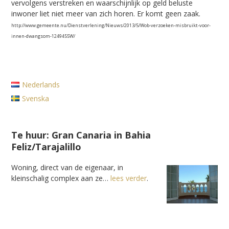
vervolgens verstreken en waarschijnlijk op geld beluste
inwoner liet niet meer van zich horen. Er komt geen zaak.
http://www.gemeente.nu/Dienstverlening/Nieuws/2013/5/Wob-verzoeken-misbruikt-voor-
innen-dwangsom-1249455W/
Nederlands
Svenska
Te huur: Gran Canaria in Bahia
Feliz/Tarajalillo
Woning, direct van de eigenaar, in
kleinschalig complex aan ze…
lees verder
.