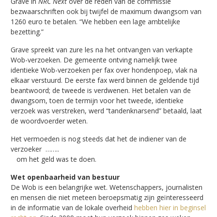
Grave in
NRC Next
over de reden van de commissie
bezwaarschriften ook bij twijfel de maximum dwangsom van
1260 euro te betalen. “We hebben een lage ambtelijke
bezetting.”
Grave spreekt van zure les na het ontvangen van verkapte
Wob-verzoeken. De gemeente ontving namelijk twee
identieke Wob-verzoeken per fax over hondenpoep, vlak na
elkaar verstuurd. De eerste fax werd binnen de geldende tijd
beantwoord; de tweede is verdwenen. Het betalen van de
dwangsom, toen de termijn voor het tweede, identieke
verzoek was verstreken, werd “tandenknarsend” betaald, laat
de woordvoerder weten.
Het vermoeden is nog steeds dat het de indiener van de
verzoeker ……..
om het geld was te doen.
Wet openbaarheid van bestuur
De Wob is een belangrijke wet. Wetenschappers, journalisten
en mensen die niet meteen beroepsmatig zijn geïnteresseerd
in de informatie van de lokale overheid
hebben hier in beginsel