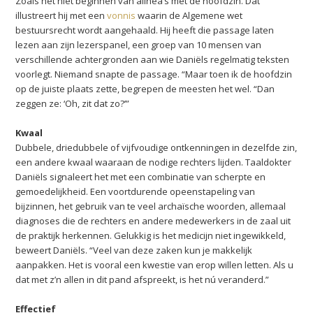
Zoals het niet beginnen van alinea’s met de hoofdzin. Dat
illustreert hij met een
vonnis
waarin de Algemene wet
bestuursrecht wordt aangehaald. Hij heeft die passage laten
lezen aan zijn lezerspanel, een groep van 10 mensen van
verschillende achtergronden aan wie Daniëls regelmatig teksten
voorlegt. Niemand snapte de passage. “Maar toen ik de hoofdzin
op de juiste plaats zette, begrepen de meesten het wel. “Dan
zeggen ze: ‘Oh, zit dat zo?’”
Kwaal
Dubbele, driedubbele of vijfvoudige ontkenningen in dezelfde zin,
een andere kwaal waaraan de nodige rechters lijden. Taaldokter
Daniëls signaleert het met een combinatie van scherpte en
gemoedelijkheid. Een voortdurende opeenstapeling van
bijzinnen, het gebruik van te veel archaïsche woorden, allemaal
diagnoses die de rechters en andere medewerkers in de zaal uit
de praktijk herkennen. Gelukkig is het medicijn niet ingewikkeld,
beweert Daniëls. “Veel van deze zaken kun je makkelijk
aanpakken. Het is vooral een kwestie van erop willen letten. Als u
dat met z’n allen in dit pand afspreekt, is het nú veranderd.”
Effectief