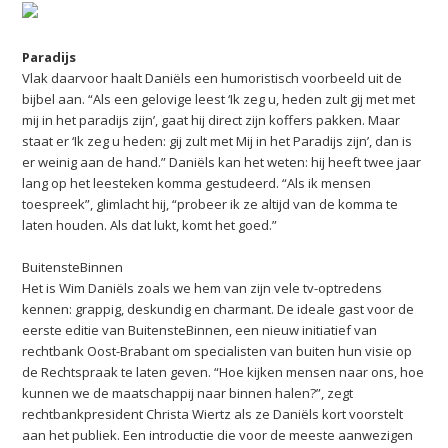
Paradijs
Vlak daarvoor haalt Daniëls een humoristisch voorbeeld uit de
bijbel aan. “Als een gelovige leest ‘Ik zeg u, heden zult gij met met
mij in het paradijs zijn’, gaat hij direct zijn koffers pakken. Maar
staat er ‘Ik zeg u heden: gij zult met Mij in het Paradijs zijn’, dan is
er weinig aan de hand.” Daniëls kan het weten: hij heeft twee jaar
lang op het leesteken komma gestudeerd. “Als ik mensen
toespreek”, glimlacht hij, “probeer ik ze altijd van de komma te
laten houden. Als dat lukt, komt het goed.”
BuitensteBinnen
Het is Wim Daniëls zoals we hem van zijn vele tv-optredens
kennen: grappig, deskundig en charmant. De ideale gast voor de
eerste editie van BuitensteBinnen, een nieuw initiatief van
rechtbank Oost-Brabant om specialisten van buiten hun visie op
de Rechtspraak te laten geven. “Hoe kijken mensen naar ons, hoe
kunnen we de maatschappij naar binnen halen?”, zegt
rechtbankpresident Christa Wiertz als ze Daniëls kort voorstelt
aan het publiek. Een introductie die voor de meeste aanwezigen