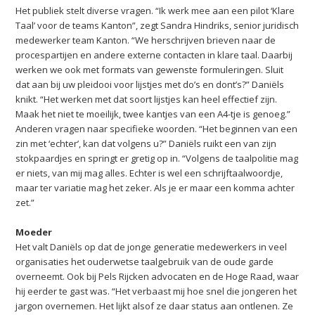
Het publiek stelt diverse vragen. “Ik werk mee aan een pilot ‘Klare
Taal’ voor de teams Kanton”, zegt Sandra Hindriks, senior juridisch
medewerker team Kanton. “We herschrijven brieven naar de
procespartijen en andere externe contacten in klare taal. Daarbij
werken we ook met formats van gewenste formuleringen. Sluit
dat aan bij uw pleidooi voor lijstjes met do’s en dont’s?” Daniëls
knikt. “Het werken met dat soort lijstjes kan heel effectief zijn.
Maak het niet te moeilijk, twee kantjes van een A4-tje is genoeg.”
Anderen vragen naar specifieke woorden. “Het beginnen van een
zin met ‘echter’, kan dat volgens u?” Daniëls ruikt een van zijn
stokpaardjes en springt er gretig op in. “Volgens de taalpolitie mag
er niets, van mij mag alles. Echter is wel een schrijftaalwoordje,
maar ter variatie mag het zeker. Als je er maar een komma achter
zet.”
Moeder
Het valt Daniëls op dat de jonge generatie medewerkers in veel
organisaties het ouderwetse taalgebruik van de oude garde
overneemt. Ook bij Pels Rijcken advocaten en de Hoge Raad, waar
hij eerder te gast was. “Het verbaast mij hoe snel die jongeren het
jargon overnemen. Het lijkt alsof ze daar status aan ontlenen. Ze