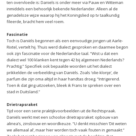
ten overvloede is: Daniels is onder meer via Pauw en Witteman
inmiddels een behoorlijk bekende Nederlander. Alleen al de
genadeloze wijze waarop hij het Koningslied op tv taalkundig
fileerde, bracht hem veel roem.
Fascinatie
Toch is Daniëls begonnen als een eenvoudige jongen uit Aarle-
Rixtel, vertelt hij. Thuis werd dialect gesproken en daarmee begon
ook zijn fascinatie voor de Nederlandse taal. “Wist u dat een
dialect wel 100 klanken kent tegen 42 bij algemeen Nederlands?
Prachtig.” Specifiek ook bepaalde woorden uit het dialect
prikkelden de verbeelding van Daniëls. Zoals ‘olie-klonje’, de
parfum die zijn oma altijd in haar handtas droeg. “Intrigerend.
Toen ik dat ging uitzoeken, bleek ik Frans te spreken over een
stad in Duitsland.”
Drietrapsraket
Tijd voor een serie praktijkvoorbeelden uit de Rechtspraak.
Daniëls werkt met een schoolse drietrapsraket: opbouw van
alinea’s, zinsbouw en woordkeuze. “U denkt misschien ‘Dit weten
we allemaal al’, maar hier worden toch vaak fouten in gemaakt.”