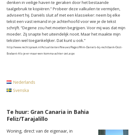
denken in veilige haven te geraken door het bestaande
taalgebruik te kopiëren.” Probeer deze valkuilen te vermijden,
adviseert hij. Daniëls sluit af met een klassieker: neem bij elke
tekst een vast iemand in je achterhoofd voor wie je de tekst
schrijft. “Degene zou het moeten begrijpen. Voor mij was dat mijn
moeder. Zij snapte het uiteindelijk nooit. Maar het maakte mijn
teksten wel toegankelijker. Dat kunt u ook.”
http://www.rechtspraak.nl/Actualiteiten/Nieuws/Pages/Wim-Daniels-bij-rechtbank-Oost-
Brabant-Als-je-er-maar-een-komma-achter-zet.aspx
Nederlands
Svenska
Te huur: Gran Canaria in Bahia
Feliz/Tarajalillo
Woning, direct van de eigenaar, in