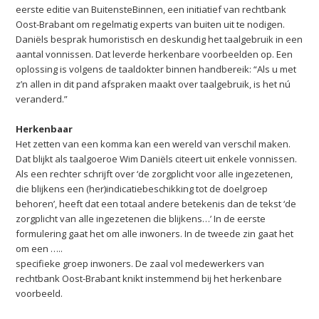
eerste editie van BuitensteBinnen, een initiatief van rechtbank
Oost-Brabant om regelmatig experts van buiten uit te nodigen.
Daniëls besprak humoristisch en deskundig het taalgebruik in een
aantal vonnissen. Dat leverde herkenbare voorbeelden op. Een
oplossing is volgens de taaldokter binnen handbereik: “Als u met
z’n allen in dit pand afspraken maakt over taalgebruik, is het nú
veranderd.”
Herkenbaar
Het zetten van een komma kan een wereld van verschil maken.
Dat blijkt als taalgoeroe Wim Daniëls citeert uit enkele vonnissen.
Als een rechter schrijft over ‘de zorgplicht voor alle ingezetenen,
die blijkens een (her)indicatiebeschikking tot de doelgroep
behoren’, heeft dat een totaal andere betekenis dan de tekst ‘de
zorgplicht van alle ingezetenen die blijkens…’ In de eerste
formulering gaat het om alle inwoners. In de tweede zin gaat het
om een …..
specifieke groep inwoners. De zaal vol medewerkers van
rechtbank Oost-Brabant knikt instemmend bij het herkenbare
voorbeeld.