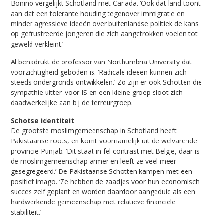
Bonino vergelijkt Schotland met Canada. ‘Ook dat land toont
aan dat een tolerante houding tegenover immigratie en
minder agressieve ideeën over buitenlandse politiek de kans
op gefrustreerde jongeren die zich aangetrokken voelen tot
geweld verkleint.’
Al benadrukt de professor van Northumbria University dat
voorzichtigheid geboden is. ‘Radicale ideeën kunnen zich
steeds ondergronds ontwikkelen.’ Zo zijn er ook Schotten die
sympathie uitten voor IS en een kleine groep sloot zich
daadwerkelijke aan bij de terreurgroep.
Schotse identiteit
De grootste moslimgemeenschap in Schotland heeft
Pakistaanse roots, en komt voornamelijk uit de welvarende
provincie Punjab. ‘Dit staat in fel contrast met België, daar is
de moslimgemeenschap armer en leeft ze veel meer
gesegregeerd.’ De Pakistaanse Schotten kampen met een
positief imago. ‘Ze hebben de zaadjes voor hun economisch
succes zelf geplant en worden daardoor aangeduid als een
hardwerkende gemeenschap met relatieve financiële
stabiliteit.’