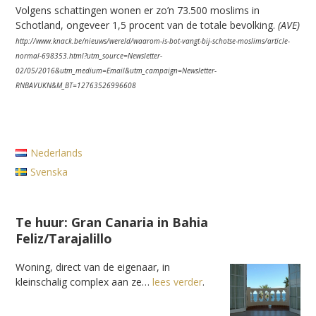
Volgens schattingen wonen er zo’n 73.500 moslims in
Schotland, ongeveer 1,5 procent van de totale bevolking.
(AVE)
http://www.knack.be/nieuws/wereld/waarom-is-bot-vangt-bij-schotse-moslims/article-
normal-698353.html?utm_source=Newsletter-
02/05/2016&utm_medium=Email&utm_campaign=Newsletter-
RNBAVUKN&M_BT=12763526996608
Nederlands
Svenska
Te huur: Gran Canaria in Bahia
Feliz/Tarajalillo
Woning, direct van de eigenaar, in
kleinschalig complex aan ze…
lees verder
.