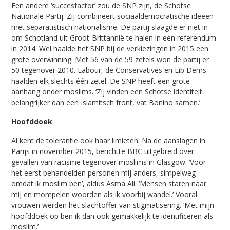
Een andere ‘succesfactor’ zou de SNP zijn, de Schotse
Nationale Partij. Zij combineert sociaaldemocratische ideeën
met separatistisch nationalisme. De partij slaagde er niet in
om Schotland uit Groot-Brittannië te halen in een referendum
in 2014. Wel haalde het SNP bij de verkiezingen in 2015 een
grote overwinning. Met 56 van de 59 zetels won de partij er
50 tegenover 2010. Labour, de Conservatives en Lib Dems
haalden elk slechts één zetel. De SNP heeft een grote
aanhang onder moslims. ‘Zij vinden een Schotse identiteit
belangrijker dan een Islamitsch front, vat Bonino samen.’
Hoofddoek
Al kent de tolerantie ook haar limieten. Na de aanslagen in
Parijs in november 2015, berichtte BBC uitgebreid over
gevallen van racisme tegenover moslims in Glasgow. ‘Voor
het eerst behandelden personen mij anders, simpelweg
omdat ik moslim ben’, aldus Asma Ali. ‘Mensen staren naar
mij en mompelen woorden als ik voorbij wandel.’ Vooral
vrouwen werden het slachtoffer van stigmatisering. ‘Met mijn
hoofddoek op ben ik dan ook gemakkelijk te identificeren als
moslim.’