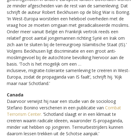
ze minder afgescheiden van de rest van de samenleving. Dat
schrijft de auteur Robert Beckhusen op de blog War is Boring.
‘In West-Europa worstelen een heleboel overheden met de
vraag hoe ze moeten omgaan met geradicaliseerde moslims.
Onder meer vanuit België en Frankrijk vertrok reeds een
relatief groot aantal jongemannen richting Syrië en Irak om
zich aan te sluiten bij de terreurgroep Islamitische Staat (IS).’
Volgens Beckhusen ligt discriminatie en een groot anti-
moslimgevoel bij de autochtone bevolking hiervoor aan de
basis. ‘Toch is het mogelijk om een …
inclusieve, migratie-tolerante samenleving te creëren in West-
Europa, zodat de propaganda van IS faalt’, schrijft hij. ‘Kijk
maar naar Schotland.’
Canada
Daarvoor verwijst hij naar een studie van de socioloog
Stefano Bonino verschenen in een publicatie van
Combat
Terrorism Center.
‘Schotland slaagt er in een klimaat te
creëren waarin radicale ideeën, waaronder IS-propaganda,
minder vat hebben op jongeren. Terreurbestrijders kunnen
daarom lessen trekken uit de Schotse aanpak.’