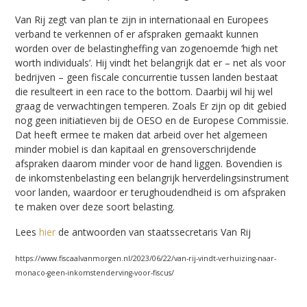
Van Rij zegt van plan te zijn in internationaal en Europees
verband te verkennen of er afspraken gemaakt kunnen
worden over de belastingheffing van zogenoemde ‘high net
worth individuals’. Hij vindt het belangrijk dat er – net als voor
bedrijven – geen fiscale concurrentie tussen landen bestaat
die resulteert in een race to the bottom. Daarbij wil hij wel
graag de verwachtingen temperen. Zoals Er zijn op dit gebied
nog geen initiatieven bij de OESO en de Europese Commissie.
Dat heeft ermee te maken dat arbeid over het algemeen
minder mobiel is dan kapitaal en grensoverschrijdende
afspraken daarom minder voor de hand liggen. Bovendien is
de inkomstenbelasting een belangrijk herverdelingsinstrument
voor landen, waardoor er terughoudendheid is om afspraken
te maken over deze soort belasting.
Lees
hier
de antwoorden van staatssecretaris Van Rij
https://www.fiscaalvanmorgen.nl/2023/06/22/van-rij-vindt-verhuizing-naar-
monaco-geen-inkomstenderving-voor-fiscus/