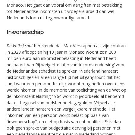
Monaco. Het gaat dan vooral om aangiften met betrekking
tot Nederlandse inkomsten uit vroegere arbeid dan wel
Nederlands loon uit tegenwoordige arbeid.
Inwonerschap
De Volkskrant
berekende dat Max Verstappen als zijn contract
in 2028 afloopt en hij 13 jaar in Monaco woont zo’n 200
miljoen euro aan inkomstenbelasting in Nederland heeft
bespaard. Van Rij weigert echter van ‘inkomstenderving’ voor
de Nederlandse schatkist te spreken. ‘Nederland hanteert
historisch gezien al een lange tijd het uitgangspunt dat het
land waar een persoon feitelijk woont mag heffen over diens
wereldinkomen. In de memorie van toelichting van de Wet op
de inkomstenbelasting 1964 wordt bijvoorbeeld al benoemd
dat dit beginsel van oudsher heeft gegolden. Vrijwel alle
andere landen hanteren een vergelijkbare methode. Het
inkomen van een persoon wordt belast op basis van
“inwonerschap”, en niet op basis van nationaliteit. Er is dan
ook geen sprake van budgettaire derving bij personen met
een Nederlandse identiteit die niet in Nederland wonen.’