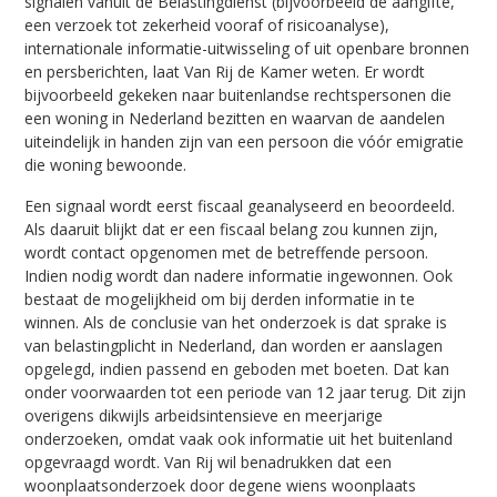
signalen vanuit de Belastingdienst (bijvoorbeeld de aangifte,
een verzoek tot zekerheid vooraf of risicoanalyse),
internationale informatie-uitwisseling of uit openbare bronnen
en persberichten, laat Van Rij de Kamer weten. Er wordt
bijvoorbeeld gekeken naar buitenlandse rechtspersonen die
een woning in Nederland bezitten en waarvan de aandelen
uiteindelijk in handen zijn van een persoon die vóór emigratie
die woning bewoonde.
Een signaal wordt eerst fiscaal geanalyseerd en beoordeeld.
Als daaruit blijkt dat er een fiscaal belang zou kunnen zijn,
wordt contact opgenomen met de betreffende persoon.
Indien nodig wordt dan nadere informatie ingewonnen. Ook
bestaat de mogelijkheid om bij derden informatie in te
winnen. Als de conclusie van het onderzoek is dat sprake is
van belastingplicht in Nederland, dan worden er aanslagen
opgelegd, indien passend en geboden met boeten. Dat kan
onder voorwaarden tot een periode van 12 jaar terug. Dit zijn
overigens dikwijls arbeidsintensieve en meerjarige
onderzoeken, omdat vaak ook informatie uit het buitenland
opgevraagd wordt. Van Rij wil benadrukken dat een
woonplaatsonderzoek door degene wiens woonplaats