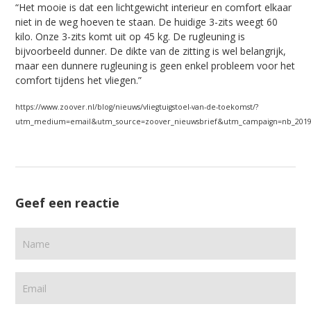
“Het mooie is dat een lichtgewicht interieur en comfort elkaar
niet in de weg hoeven te staan. De huidige 3-zits weegt 60
kilo. Onze 3-zits komt uit op 45 kg. De rugleuning is
bijvoorbeeld dunner. De dikte van de zitting is wel belangrijk,
maar een dunnere rugleuning is geen enkel probleem voor het
comfort tijdens het vliegen.”
https://www.zoover.nl/blog/nieuws/vliegtuigstoel-van-de-toekomst/?
utm_medium=email&utm_source=zoover_nieuwsbrief&utm_campaign=nb_20191
Geef een reactie