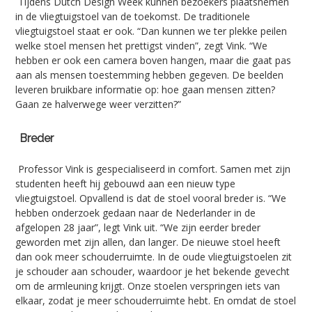
Tijdens Dutch Design Week kunnen bezoekers plaatsnemen
in de vliegtuigstoel van de toekomst. De traditionele
vliegtuigstoel staat er ook. “Dan kunnen we ter plekke peilen
welke stoel mensen het prettigst vinden”, zegt Vink. “We
hebben er ook een camera boven hangen, maar die gaat pas
aan als mensen toestemming hebben gegeven. De beelden
leveren bruikbare informatie op: hoe gaan mensen zitten?
Gaan ze halverwege weer verzitten?”
Breder
Professor Vink is gespecialiseerd in comfort. Samen met zijn
studenten heeft hij gebouwd aan een nieuw type
vliegtuigstoel. Opvallend is dat de stoel vooral breder is. “We
hebben onderzoek gedaan naar de Nederlander in de
afgelopen 28 jaar”, legt Vink uit. “We zijn eerder breder
geworden met zijn allen, dan langer. De nieuwe stoel heeft
dan ook meer schouderruimte. In de oude vliegtuigstoelen zit
je schouder aan schouder, waardoor je het bekende gevecht
om de armleuning krijgt. Onze stoelen verspringen iets van
elkaar, zodat je meer schouderruimte hebt. En omdat de stoel