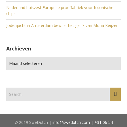
Nederland huisvest Europese proeffabriek voor fotonische
chips
Jodenjacht in Amsterdam bewijst het gelijk van Mona Keijzer
Archieven
© 2019 SweDutch |
info@swedutch.com
|
+31 06 54