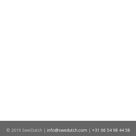
© 2019 SweDutch |
info@swedutch.com
|
+31 06 54 98 44 58