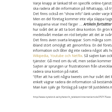
Varje knapp är länkad till en specifik online-tjäns
ska radera all din information på Whatsapp, så t
Det finns också en ”show info”-länk under varje 
Men en del företag kommer inte vilja släppa tag
Knapparna visar med färger ….
Artikeln fortsätt
hur svårt det är att ta bort dina konton. En grön k
medelsvårt medan en röd betyder att det är svår
Det finns även svarta knappar. Som många som fö
ibland stört omöjligt att genomföra. En del föret
information och låter dig inte radera något alls 
Wikipedia, Youtube och Netflix
. Så sajten kan oc
tjänster. Gå med om du vill, men sedan kommer 
Sajten är sprungen ur frustrationen från utveck
radera sina konton på nätet.
”Efter att ha sett några tweets om hur svårt det 
enkelt vägrar radera din information så bestämde
Man kan själv ge förslag på sajter till Justdelete
http://www.nyteknik.se/nyheter/it_telekom/internet/article3757175.ece