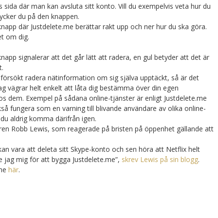
ts sida där man kan avsluta sitt konto. Vill du exempelvis veta hur du
rycker du på den knappen.
knapp där Justdelete.me berättar rakt upp och ner hur du ska göra.
et om dig.
er
napp signalerar att det går lätt att radera, en gul betyder att det är
t.
rsökt radera nätinformation om sig själva upptäckt, så är det
ag vägrar helt enkelt att låta dig bestämma över din egen
hos dem. Exempel på sådana online-tjänster är enligt Justdelete.me
kså fungera som en varning till blivande användare av olika online-
du aldrig komma därifrån igen.
laren Robb Lewis, som reagerade på bristen på öppenhet gällande att
kan vara att deleta sitt Skype-konto och sen höra att Netflix helt
 jag mig för att bygga Justdelete.me”,
skrev Lewis på sin blogg
.
.me
här
.