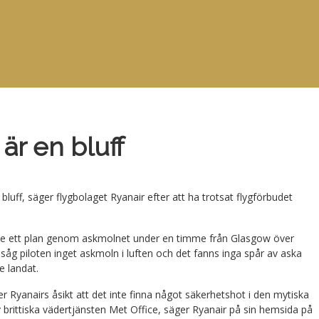
är en bluff
luff, säger flygbolaget Ryanair efter att ha trotsat flygförbudet
orse ett plan genom askmolnet under en timme från Glasgow över
 såg piloten inget askmoln i luften och det fanns inga spår av aska
e landat.
r Ryanairs åsikt att det inte finna något säkerhetshot i den mytiska
brittiska vädertjänsten Met Office, säger Ryanair på sin hemsida på