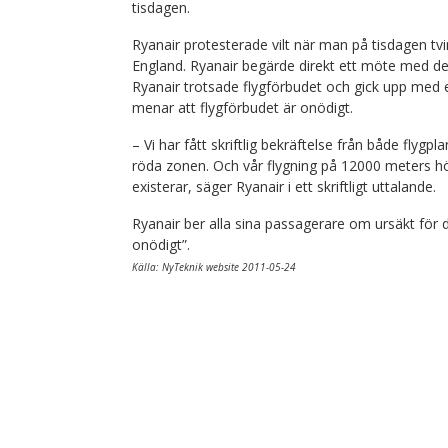
tisdagen.
Ryanair protesterade vilt när man på tisdagen tving
England. Ryanair begärde direkt ett möte med den
Ryanair trotsade flygförbudet och gick upp med e
menar att flygförbudet är onödigt.
– Vi har fått skriftlig bekräftelse från både flygpla
röda zonen. Och vår flygning på 12000 meters hö
existerar, säger Ryanair i ett skriftligt uttalande.
Ryanair ber alla sina passagerare om ursäkt för d
onödigt”.
Källa: NyTeknik website 2011-05-24