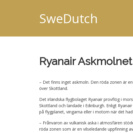
SweDutch
Ryanair Askmolnet 
– Det finns inget askmoln. Den röda zonen är en b
över Skottland.
Det irländska flygbolaget Ryanair provflög i m
Skottland och landade i Edinburgh. Enligt Ryanair
på flygplanet, vingarna eller i motorn när det had
– Frånvaron av vulkanisk aska i atmosfären stöde
röda zonen som är en vilseledande uppfinning av 