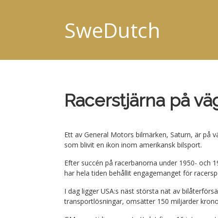
SweDutch
Racerstjärna på v
Ett av General Motors bilmärken, Saturn, är på 
som blivit en ikon inom amerikansk bilsport.
Efter succén på racerbanorna under 1950- och 196
har hela tiden behållit engagemanget för racersp
I dag ligger USA:s näst största nät av bilåterfö
transportlösningar, omsätter 150 miljarder krono