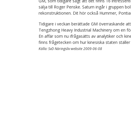
GM, som tidigare sagt att det finns 16 intressente
sälja till Roger Penske. Saturn ingår i gruppen 
rekonstruktionen. Dit hör också Hummer, Pontia
Tidigare i veckan berättade GM överraskande a
Tengzhong Heavy Industrial Machinery om en försä
En affär som nu ifrågasätts av analytiker och kine
finns frågetecken om hur kinesiska staten ställer 
Källa: SvD Näringsliv website 2009-06-08