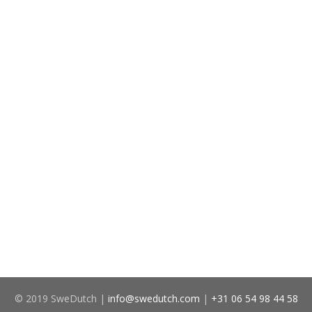
© 2019 SweDutch |
info@swedutch.com
|
+31 06 54 98 44 58