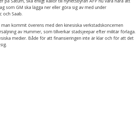
r på Saturn, ska enligt källor till nyhetsbyrån AFP nu vara nära att
bolag som GM ska lägga ner eller göra sig av med under
c och Saab.
tt man kommit överens med den kinesiska verkstadskoncernen
ljning av Hummer, som tillverkar stadsjeepar efter militär förlaga.
siska medier. Både för att finansieringen inte är klar och för att det
sig.