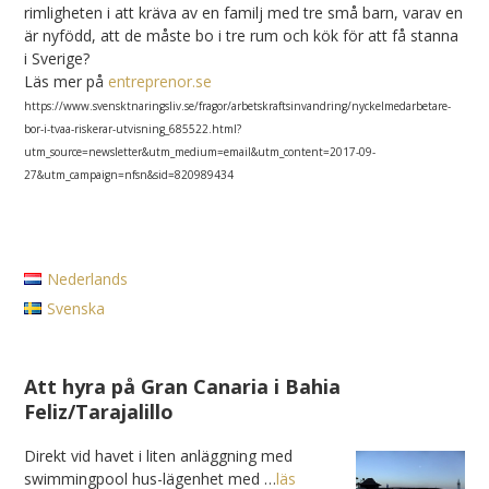
rimligheten i att kräva av en familj med tre små barn, varav en
är nyfödd, att de måste bo i tre rum och kök för att få stanna
i Sverige?
Läs mer på
entreprenor.se
https://www.svensktnaringsliv.se/fragor/arbetskraftsinvandring/nyckelmedarbetare-
bor-i-tvaa-riskerar-utvisning_685522.html?
utm_source=newsletter&utm_medium=email&utm_content=2017-09-
27&utm_campaign=nfsn&sid=820989434
Nederlands
Svenska
Att hyra på Gran Canaria i Bahia
Feliz/Tarajalillo
Direkt vid havet i liten anläggning med
swimmingpool hus-lägenhet med …
läs