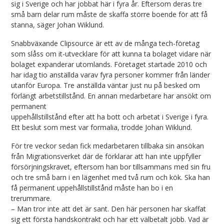
sig i Sverige och har jobbat här i fyra år. Eftersom deras tre
små barn delar rum måste de skaffa större boende för att få
stanna, säger Johan Wiklund.
Snabbväxande Clipsource är ett av de många tech-företag
som slåss om it-utvecklare för att kunna ta bolaget vidare när
bolaget expanderar utomlands. Företaget startade 2010 och
har idag tio anställda varav fyra personer kommer från länder
utanför Europa. Tre anställda väntar just nu på besked om
förlängt arbetstillstånd. En annan medarbetare har ansökt om
permanent
uppehållstillstånd efter att ha bott och arbetat i Sverige i fyra.
Ett beslut som mest var formalia, trodde Johan Wiklund.
För tre veckor sedan fick medarbetaren tillbaka sin ansökan
från Migrationsverket där de förklarar att han inte uppfyller
försörjningskravet, eftersom han bor tillsammans med sin fru
och tre små barn i en lägenhet med två rum och kök. Ska han
få permanent uppehållstillstånd måste han bo i en
trerummare.
– Man tror inte att det är sant. Den här personen har skaffat
sig ett första handskontrakt och har ett välbetalt jobb. Vad är