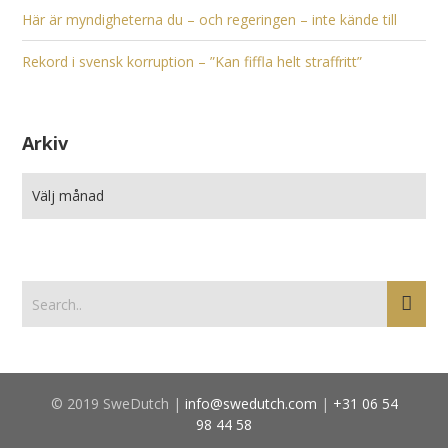
Här är myndigheterna du – och regeringen – inte kände till
Rekord i svensk korruption – ”Kan fiffla helt straffritt”
Arkiv
© 2019 SweDutch |
info@swedutch.com
|
+31 06 54
98 44 58