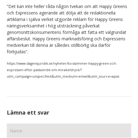
”Det kan inte heller råda någon tvekan om att Happy Greens
och Expressens agerande att dölja att de redaktionella
artiklarna i själva verket utgjorde reklam för Happy Greens
näringsverksamhet i hög utsträckning påverkat
genomsnittskonsumentens förmåga att fatta ett välgrundat
affärsbeslut. Happy Greens marknadsföring och Expressens
medverkan till denna är således otillbörlig ska därför
förbjudas”.
https://www.dagensjuridik.se/nyheter/ko-stammer-happy-green-och-
expressen-efter-pastaende-om-mirakeldryck/?
utm_campaign=unspecified&utm_medium=email&utm_source=apsis
Lämna ett svar