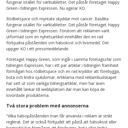
fungerar istället för värktabletter. Det påstår företaget Happy
Green i tidningen Expressen. Nu agerar KO.
Rödbetsjuice och myntate skyddar mot cancer. Basilika
fungerar istället för värktabletter. Det påstår företaget Happy
Green i tidningen Expressen. Förutom att reklamen varit
utformad som en nyhetsartikel innehåller den en rad
förbjudna påståenden om hälsokost och livsmedel. Det
uppger KO i ett pressmeddelande.
Företaget Happy Green, som ingår i samma företagssfär som
tidningen Expressen, har i ett par artiklar i tidningen framhävt
förmågan hos rödbetsjuice och en rad kryddor att förebygga,
bota och lindra sjukdomar. Artiklarna med reklambudskapet
har sett ut som vanliga tidningsartiklar, men har även
innehållit länkar till webbplatsen där man kan köpa de
lovordade produkterna.
Två stora problem med annonserna
”Vilka hälsopåståenden man får använda i reklam är strikt
reglerat. Det är också förbjudet att påstå att hälsokost eller
livsmedel har förmågan att förebygga, bota eller lindra