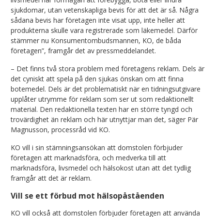
sjukdomar, utan vetenskapliga bevis för att det är så. Några
sådana bevis har företagen inte visat upp, inte heller att
produkterna skulle vara registrerade som läkemedel. Därför
stämmer nu Konsumentombudsmannen, KO, de båda
företagen”, framgår det av pressmeddelandet.
– Det finns två stora problem med företagens reklam. Dels är
det cyniskt att spela på den sjukas önskan om att finna
botemedel. Dels är det problematiskt när en tidningsutgivare
upplåter utrymme för reklam som ser ut som redaktionellt
material. Den redaktionella texten har en större tyngd och
trovärdighet än reklam och här utnyttjar man det, säger Pär
Magnusson, processråd vid KO.
KO vill i sin stämningsansökan att domstolen förbjuder
företagen att marknadsföra, och medverka till att
marknadsföra, livsmedel och hälsokost utan att det tydlig
framgår att det är reklam.
Vill se ett förbud mot hälsopåståenden
KO vill också att domstolen förbjuder företagen att använda