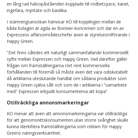
en lång rad hälsopåståenden kopplade till rödbetsjuice, kanel,
ingefära, myntate och basilika.
I stämningsansökan hänvisar KO till kopplingen mellan de
båda bolagen är ägda av Bonnier-koncernen och där en av
Expressens affärsområdeschefer även är styrelseordförande i
Happy Green.
”Det finns således ett naturligt sammanfallande kommersiellt
syfte mellan Expressen och Happy Green. Vad därefter gäller
frågan om framställningarna rört rent kommersiella
förhållanden till föremål så måste även det vara odiskutabelt
då artiklarna uteslutande handlat om sådana produkter som
Happy Green själva sålt och som de i artiklarna i ”samarbete
med” Expressen erbjudit konsumenterna att köpa”.
Otillräckliga annonsmarkeringar
KO menar att även att annonsmarkeringarna var otillräckliga
för att genomsnittskonsumenten utan större svårighet skulle
kunna identifiera framställningarna som reklam för Happy
Greens näringsverksamhet.