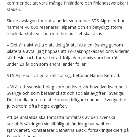
kommer det att vara många finländare och finlandssvenskar i
staben.
Skulle avslagen fortsätta under vintern när STS Alpresor har
närmare 40 000 resenärer i alperna och en betydligt större
reseledarstab, vet hon inte hur pusslet ska lösas.
– Det är naivt att tro att det går att hitta en lösning genom
bilaterala avtal. Jag hoppas att Försäkringskassan omvärderar
sitt beslut och fortsätter att följa den praxis som har rått
under 20 år och som andra länder följer.
STS Alpresor vill göra rätt för sig, betonar Hanna Bernvid.
– Vi är ett svenskt bolag som bedriver vår huvudverksamhet i
Sverige och som betalar skatt och sociala avgifter i Sverige.
Det handlar inte om att komma billigare undan – Sverige har
ju tvärtom ofta högre avgifter.
Att de anställda ska fortsätta omfattas av den svenska
socialförsäkringen vid tillfällig utsändning har varit en
självklarhet, konstaterar Catharina Bäck, försäkringsexpert på
Svenskt Näringsliv.