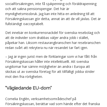
socialförsäkringen, inte få sjukpenning och föräldrapenning
och att sakna pensionspengar. Det här är
myndighetsmissbruk. Jag kan inte hitta en anledning till att
Försäkringskassan gör detta, annat än att de vill jävlas. Det är
fullständigt oacceptabelt.
Det innebär en konkurrensnackdel för svenska resebolag och
att de individer som drabbas väljer andra jobb i stället,
påpekar han. Liksom restaurangbranschen har resebranschen
redan svårt att rekrytera nu när resandet tar fart igen.
– Jag är ingen jurist men de förklaringar som vi har fått från
Försäkringskassan håller inte intellektuellt. Att svenska
ungdomar har sämre möjligheter än andra i Europa att
skickas ut av svenska företag för att tillfälligt jobba strider
mot den fria rörligheten.
”Vägledande EU-dom”
Cornelia Englén, verksamhetsområdeschef på
Försäkringskassan, berättar vad som hände efter det franska