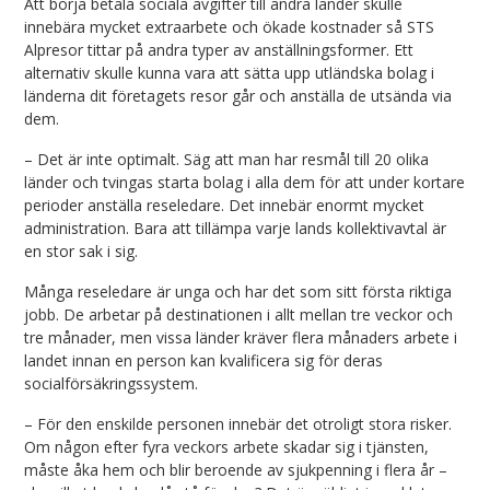
Att börja betala sociala avgifter till andra länder skulle
innebära mycket extraarbete och ökade kostnader så STS
Alpresor tittar på andra typer av anställningsformer. Ett
alternativ skulle kunna vara att sätta upp utländska bolag i
länderna dit företagets resor går och anställa de utsända via
dem.
– Det är inte optimalt. Säg att man har resmål till 20 olika
länder och tvingas starta bolag i alla dem för att under kortare
perioder anställa reseledare. Det innebär enormt mycket
administration. Bara att tillämpa varje lands kollektivavtal är
en stor sak i sig.
Många reseledare är unga och har det som sitt första riktiga
jobb. De arbetar på destinationen i allt mellan tre veckor och
tre månader, men vissa länder kräver flera månaders arbete i
landet innan en person kan kvalificera sig för deras
socialförsäkringssystem.
– För den enskilde personen innebär det otroligt stora risker.
Om någon efter fyra veckors arbete skadar sig i tjänsten,
måste åka hem och blir beroende av sjukpenning i flera år –