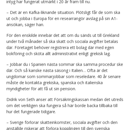
intyg har fungerat utmärkt i 20 år fram till nu.
– Det är en Kafka-liknande situation. Plötsligt får de som ska
ut och jobba i Europa för en researrangör avslag på sin A1-
ansökan, säger han.
För den enskilde innebär det att om du sänds ut till Grekland
under två månader så ska skatt och sociala avgifter betalas
där. Företaget behöver registrera ett bolag där med egen
bokföring och sköta allt administrativt enligt grekisk lag.
– Jobbar du i Spanien nästa sommar ska samma procedur ske
där. Och så kanske nästa säsong i Italien… Ofta är det
ungdomar som sommarjobbar som reseledare. 40 år senare
måste de kontakta grekiska, spanska och italienska
myndigheter för att få ut sin pension.
Didrik von Seth anser att Försäkringskassan medan det utreds
om det verkligen ska fungera så här borde backa tillbaka till
hur det fungerade tidigare.
– Sverige förlorar skatteinkomster, sociala avgifter och den
anställde riskerar att förlora kopplingen till den svenska