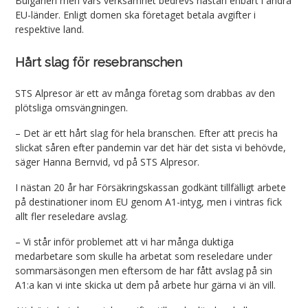
Bulgarien men vars verksamhet bedrevs nästan enbart i andra
EU-länder. Enligt domen ska företaget betala avgifter i
respektive land.
Hårt slag för resebranschen
STS Alpresor är ett av många företag som drabbas av den
plötsliga omsvängningen.
– Det är ett hårt slag för hela branschen. Efter att precis ha
slickat såren efter pandemin var det här det sista vi behövde,
säger Hanna Bernvid, vd på STS Alpresor.
I nästan 20 år har Försäkringskassan godkänt tillfälligt arbete
på destinationer inom EU genom A1-intyg, men i vintras fick
allt fler reseledare avslag.
– Vi står inför problemet att vi har många duktiga
medarbetare som skulle ha arbetat som reseledare under
sommarsäsongen men eftersom de har fått avslag på sin
A1:a kan vi inte skicka ut dem på arbete hur gärna vi än vill.