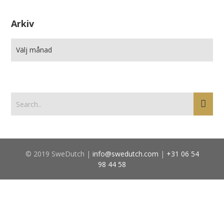
Arkiv
© 2019 SweDutch |
info@swedutch.com
|
+31 06 54
98 44 58