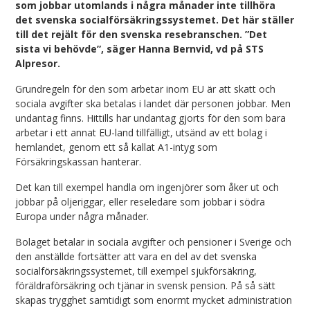
som jobbar utomlands i några månader inte tillhöra
det svenska socialförsäkringssystemet. Det här ställer
till det rejält för den svenska resebranschen. ”Det
sista vi behövde”, säger Hanna Bernvid, vd på STS
Alpresor.
Grundregeln för den som arbetar inom EU är att skatt och
sociala avgifter ska betalas i landet där personen jobbar. Men
undantag finns. Hittills har undantag gjorts för den som bara
arbetar i ett annat EU-land tillfälligt, utsänd av ett bolag i
hemlandet, genom ett så kallat A1-intyg som
Försäkringskassan hanterar.
Det kan till exempel handla om ingenjörer som åker ut och
jobbar på oljeriggar, eller reseledare som jobbar i södra
Europa under några månader.
Bolaget betalar in sociala avgifter och pensioner i Sverige och
den anställde fortsätter att vara en del av det svenska
socialförsäkringssystemet, till exempel sjukförsäkring,
föräldraförsäkring och tjänar in svensk pension. På så sätt
skapas trygghet samtidigt som enormt mycket administration