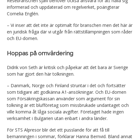
Resebranschen själv behöver också ansvara för att hålla sig
informerad och uppdaterad om regelverket, poängterar
Cornelia Englén.
– Vi inser att det inte är optimalt för branschen men det här är
en juridisk fråga där vi utgår från rättstillämpningen som råder
och EU-domen.
Hoppas på omvärdering
Didrik von Seth är kritisk och påpekar att det bara är Sverige
som har gjort den här tolkningen.
– Danmark, Norge och Finland struntar i det och fortsätter
som tidigare att godkänna A1-ansökningar. Och EU-domen
som Försäkringskassan använder som argument för sin
tolkning är ett blufföretag som missbrukade undantaget och
ville komma åt låga sociala avgifter. Företaget hade ingen
verksamhet i Bulgarien utan enbart i andra länder.
För STS Alpresor blir det ett pusslande för att få till
bemanningen i sommar, förklarar Hanna Bernvid. Bland annat