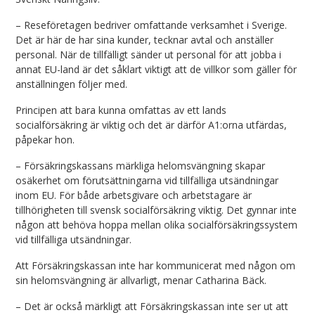
– Reseföretagen bedriver omfattande verksamhet i Sverige.
Det är här de har sina kunder, tecknar avtal och anställer
personal. När de tillfälligt sänder ut personal för att jobba i
annat EU-land är det såklart viktigt att de villkor som gäller för
anställningen följer med.
Principen att bara kunna omfattas av ett lands
socialförsäkring är viktig och det är därför A1:orna utfärdas,
påpekar hon.
– Försäkringskassans märkliga helomsvängning skapar
osäkerhet om förutsättningarna vid tillfälliga utsändningar
inom EU. För både arbetsgivare och arbetstagare är
tillhörigheten till svensk socialförsäkring viktig. Det gynnar inte
någon att behöva hoppa mellan olika socialförsäkringssystem
vid tillfälliga utsändningar.
Att Försäkringskassan inte har kommunicerat med någon om
sin helomsvängning är allvarligt, menar Catharina Bäck.
– Det är också märkligt att Försäkringskassan inte ser ut att