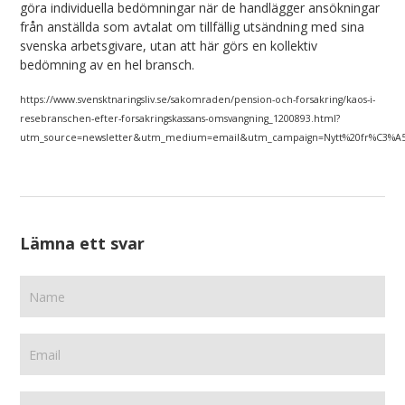
göra individuella bedömningar när de handlägger ansökningar
från anställda som avtalat om tillfällig utsändning med sina
svenska arbetsgivare, utan att här görs en kollektiv
bedömning av en hel bransch.
https://www.svensktnaringsliv.se/sakomraden/pension-och-forsakring/kaos-i-
resebranschen-efter-forsakringskassans-omsvangning_1200893.html?
utm_source=newsletter&utm_medium=email&utm_campaign=Nytt%20fr%C3%A5n
Lämna ett svar