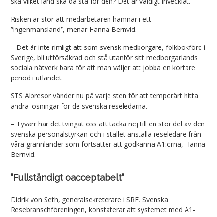
ska vilket land ska då stå för den? Det är väldigt invecklat.
Risken är stor att medarbetaren hamnar i ett
”ingenmansland”, menar Hanna Bernvid.
– Det är inte rimligt att som svensk medborgare, folkbokförd i
Sverige, bli utförsäkrad och stå utanför sitt medborgarlands
sociala nätverk bara för att man väljer att jobba en kortare
period i utlandet.
STS Alpresor vänder nu på varje sten för att temporärt hitta
andra lösningar för de svenska reseledarna.
– Tyvärr har det tvingat oss att tacka nej till en stor del av den
svenska personalstyrkan och i stället anställa reseledare från
våra grannländer som fortsätter att godkänna A1:orna, Hanna
Bernvid.
”Fullständigt oacceptabelt”
Didrik von Seth, generalsekreterare i SRF, Svenska
Resebranschföreningen, konstaterar att systemet med A1-