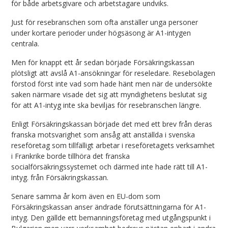
för både arbetsgivare och arbetstagare undviks.
Just för resebranschen som ofta anställer unga personer
under kortare perioder under högsäsong är A1-intygen
centrala.
Men för knappt ett år sedan började Försäkringskassan
plötsligt att avslå A1-ansökningar för reseledare. Resebolagen
förstod först inte vad som hade hänt men när de undersökte
saken närmare visade det sig att myndighetens beslutat sig
för att A1-intyg inte ska beviljas för resebranschen längre.
Enligt Försäkringskassan började det med ett brev från deras
franska motsvarighet som ansåg att anställda i svenska
reseföretag som tillfälligt arbetar i reseföretagets verksamhet
i Frankrike borde tillhöra det franska
socialförsäkringssystemet och därmed inte hade rätt till A1-
intyg. från Försäkringskassan.
Senare samma år kom även en EU-dom som
Försäkringskassan anser ändrade förutsättningarna för A1-
intyg. Den gällde ett bemanningsföretag med utgångspunkt i