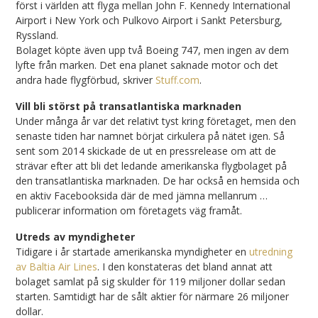
först i världen att flyga mellan John F. Kennedy International
Airport i New York och Pulkovo Airport i Sankt Petersburg,
Ryssland.
Bolaget köpte även upp två Boeing 747, men ingen av dem
lyfte från marken. Det ena planet saknade motor och det
andra hade flygförbud, skriver
Stuff.com
.
Vill bli störst på transatlantiska marknaden
Under många år var det relativt tyst kring företaget, men den
senaste tiden har namnet börjat cirkulera på nätet igen. Så
sent som 2014 skickade de ut en pressrelease om att de
strävar efter att bli det ledande amerikanska flygbolaget på
den transatlantiska marknaden. De har också en hemsida och
en aktiv Facebooksida där de med jämna mellanrum …
publicerar information om företagets väg framåt.
Utreds av myndigheter
Tidigare i år startade amerikanska myndigheter en
utredning
av Baltia Air Lines
. I den konstateras det bland annat att
bolaget samlat på sig skulder för 119 miljoner dollar sedan
starten. Samtidigt har de sålt aktier för närmare 26 miljoner
dollar.