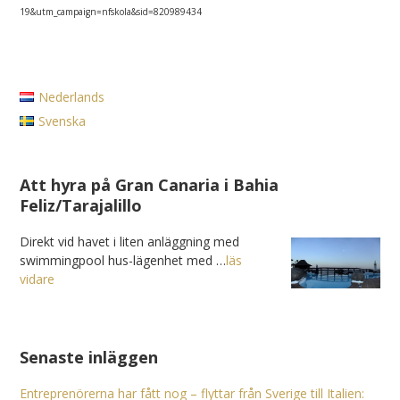
19&utm_campaign=nfskola&sid=820989434
Nederlands
Svenska
Att hyra på Gran Canaria i Bahia
Feliz/Tarajalillo
Direkt vid havet i liten anläggning med
swimmingpool hus-lägenhet med …
läs
vidare
Senaste inläggen
Entreprenörerna har fått nog – flyttar från Sverige till Italien: