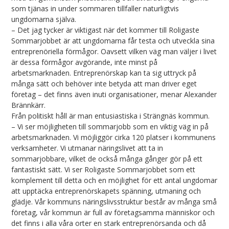
som tjänas in under sommaren tillfaller naturligtvis
ungdomarna själva.
– Det jag tycker är viktigast när det kommer till Roligaste
Sommarjobbet är att ungdomarna får testa och utveckla sina
entreprenöriella förmågor. Oavsett vilken väg man väljer i livet
är dessa förmågor avgörande, inte minst på
arbetsmarknaden. Entreprenörskap kan ta sig uttryck på
många sätt och behöver inte betyda att man driver eget
företag – det finns även inuti organisationer, menar Alexander
Brännkärr.
Från politiskt håll är man entusiastiska i Strängnäs kommun.
– Vi ser möjligheten till sommarjobb som en viktig väg in på
arbetsmarknaden. Vi möjliggör cirka 120 platser i kommunens
verksamheter. Vi utmanar näringslivet att ta in
sommarjobbare, vilket de också många gånger gör på ett
fantastiskt sätt. Vi ser Roligaste Sommarjobbet som ett
komplement till detta och en möjlighet för ett antal ungdomar
att upptäcka entreprenörskapets spänning, utmaning och
glädje. Vår kommuns näringslivsstruktur består av många små
företag, vår kommun är full av företagsamma människor och
det finns i alla våra orter en stark entreprenörsanda och då