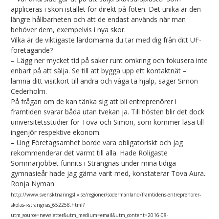
appliceras i skon istället för direkt på foten. Det unika är den
längre hållbarheten och att de endast används när man
behöver dem, exempelvis i nya skor.
Vilka är de viktigaste lärdomarna du tar med dig från ditt UF-
företagande?
– Lägg ner mycket tid på saker runt omkring och fokusera inte
enbart på att sälja. Se till att bygga upp ett kontaktnät –
lämna ditt visitkort till andra och våga ta hjälp, säger Simon
Cederholm.
På frågan om de kan tänka sig att bli entreprenörer i
framtiden svarar båda utan tvekan ja. Till hösten blir det dock
universitetsstudier för Tova och Simon, som kommer läsa till
ingenjör respektive ekonom.
– Ung Företagsamhet borde vara obligatoriskt och jag
rekommenderar det varmt till alla. Hade Roligaste
Sommarjobbet funnits i Strängnäs under mina tidiga
gymnasieår hade jag gärna varit med, konstaterar Tova Aura.
Ronja Nyman
http://www.svensktnaringsliv.se/regioner/sodermanland/framtidens-entreprenorer-
skolas-i-strangnas_652258.html?
utm_source=newsletter&utm_medium=email&utm_content=2016-08-