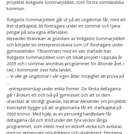
projektet Roligaste Sommarjobbet, som första sörmländska
kommun.
Roligaste Sommarjobbet går ut på att ungdomar får, med ett
litet startkapital, bli företagare under en sommar och tjäna
pengar på sina egna affärsidéer.
Alexander Brännkärr är grundare av Roligaste Sommarjobbet
och började sin entreprenörsbana som UF-företagare under
gymnasietiden. Tillsammans med en vän startade han
Roligaste Sommarjobbet som ett lokalt projekt i Uppsala år
2009 och i sommar anordnas programmet för åttonde året i
rad, i kommuner över hela landet.
– Vi ville ge ungdomar i vår egen ålder möjlighet att prova på
…
entreprenörskap under enkla former. De flesta deltagarna
går i årskurs ett och två på gymnasiet och att se dem
utvecklas är otroligt givande, berättar Alexander om projektet.
Konceptet bygger på att ungdomarna får ett startkapital på
2000 kronor. Med hjälp av en personlig handledare får
deltagarna råd och stöd under det fyra veckor långa
programmet, som inleds med en kickoff-vecka och avslutas
med en gemensam prisutdelning och utvärdering. Pengarna