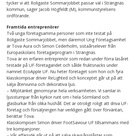
tycker vi att Roligaste Sommarjobbet passar väl i Strängnäs
kommun, säger Jacob Högfeldt (M), kommunstyrelsens
ordförande.
Framtida entreprenörer
Två unga företagsamma personer som inte testat på
Roligaste Sommarjobbet, men däremot Ung Företagsamhet
är Tova Aura och Simon Cederholm, sistaårselever från
Europaskolans företagarprogram i Strängnäs.
Tova är en erfaren entreprenör som redan under förra läsåret
testade på UF-företagandet och sålde fruktsnacks under
namnet EcoApple UF. Nu heter företaget som hon och fyra
klasskompisar driver ReLighted och konceptet går ut på att
sälja återvunna och dekorativa ljus.
– Miljötänket genomsyrar hela verksamheten. Vi samlar in
ljusstumpar från kyrkor runt om i hela Sörmland och
glasburkar från olika hushåll. Det är otroligt roligt att driva UF-
företag och försäljningen har verkligen gått över förväntan,
berättar Tova.
Klasskompisen Simon driver FootSaviour UF tillsammans med
tre kompanjoner.
– Vår affärsidé går ut på att sälja skavsårsplåster som