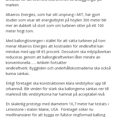
marken.
Altaeros Energies, som har sitt ursprung i MIT, har gjort
studier som visar att energiutbytet på höjden 300 meter blir
mer än dubbelt så stort som om turbinen sitter på ett 100
meter högt torn.
Med ballonglösningen i stället för att sätta turbinen på torn
menar Altaeros Energies att kostnaden för vindkraftel kan
minskas med upp till 65 procent. Dessutom ska miljöpåverkan
reduceras genom att ballongkraftverken låter mindre än
konventionella ….. Artikeln fortsätter
vindkraftverk. Byggtiden och underhållskostnaderna ska också
kunna sänkas.
Enligt företaget ska konstruktionen klara vindstyrkor upp till
orkannivå. Blir vinden för stark ska ballongerna sänkas ner till
marknivå tills vindstyrkorna har hamnat på acceptabel nivå.
En skalenlig prototyp med diametern 10,7 meter har testats i
Limestone i staten Maine, USA. Företaget söker nu
medfinansiärer för att bygga en fullstor ringformad ballong