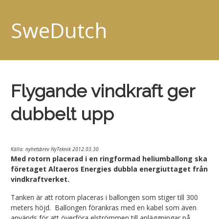
SweDutch
Flygande vindkraft ger
dubbelt upp
Källa: nyhetsbrev NyTeknik 2012.03.30
Med rotorn placerad i en ringformad heliumballong ska
företaget Altaeros Energies dubbla energiuttaget från
vindkraftverket.
Tanken är att rotorn placeras i ballongen som stiger till 300
meters höjd. Ballongen förankras med en kabel som även
används för att överföra elströmmen till anläggningar på