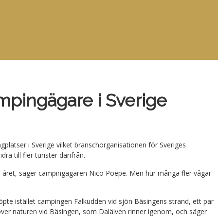
mpingägare i Sverige
ngplatser i Sverige vilket branschorganisationen för Sveriges
 till fler turister därifrån.
förra året, säger campingägaren Nico Poepe. Men hur många fler vågar
pte istället campingen Falkudden vid sjön Bäsingens strand, ett par
 över naturen vid Bäsingen, som Dalälven rinner igenom, och säger