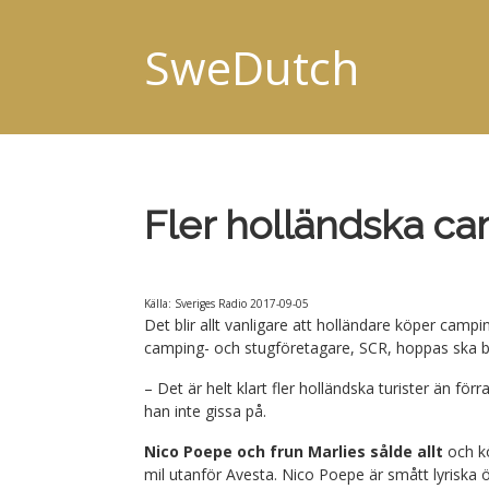
SweDutch
Fler holländska ca
Källa: Sveriges Radio 2017-09-05
Det blir allt vanligare att holländare köper campi
camping- och stugföretagare, SCR, hoppas ska bidra
– Det är helt klart fler holländska turister än 
han inte gissa på.
Nico Poepe och frun Marlies sålde allt
och kö
mil utanför Avesta. Nico Poepe är smått lyriska