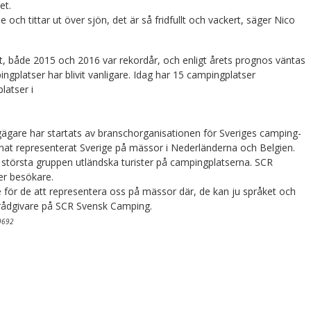
et.
 och tittar ut över sjön, det är så fridfullt och vackert, säger Nico
rt, både 2015 och 2016 var rekordår, och enligt årets prognos väntas
ingplatser har blivit vanligare. Idag har 15 campingplatser
latser i
gare har startats av branschorganisationen för Sveriges camping-
nat representerat Sverige på mässor i Nederländerna och Belgien.
 största gruppen utländska turister på campingplatserna. SCR
ler besökare.
re för de att representera oss på mässor där, de kan ju språket och
chrådgivare på SCR Svensk Camping.
69692