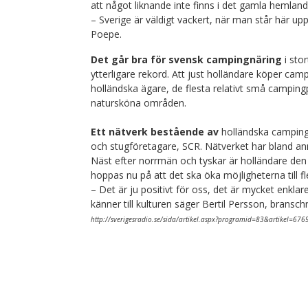
att något liknande inte finns i det gamla hemland
– Sverige är väldigt vackert, när man står här uppe
Poepe.
Det går bra för svensk campingnäring
i sto
ytterligare rekord. Att just holländare köper camp
holländska ägare, de flesta relativt små campingp
natursköna områden.
Ett nätverk bestående av
holländska campingä
och stugföretagare, SCR. Nätverket har bland an
Näst efter norrmän och tyskar är holländare den
hoppas nu på att det ska öka möjligheterna till f
– Det är ju positivt för oss, det är mycket enkla
känner till kulturen säger Bertil Persson, brans
http://sverigesradio.se/sida/artikel.aspx?programid=83&artikel=67