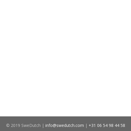
© 2019 SweDutch |
info@swedutch.com
|
+31 06 54 98 44 58