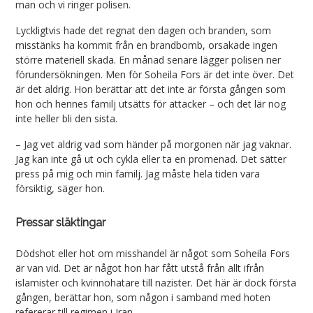
man och vi ringer polisen.
Lyckligtvis hade det regnat den dagen och branden, som
misstänks ha kommit från en brandbomb, orsakade ingen
större materiell skada. En månad senare lägger polisen ner
förundersökningen. Men för Soheila Fors är det inte över. Det
är det aldrig. Hon berättar att det inte är första gången som
hon och hennes familj utsätts för attacker – och det lär nog
inte heller bli den sista.
– Jag vet aldrig vad som händer på morgonen när jag vaknar.
Jag kan inte gå ut och cykla eller ta en promenad. Det sätter
press på mig och min familj. Jag måste hela tiden vara
försiktig, säger hon.
Pressar släktingar
Dödshot eller hot om misshandel är något som Soheila Fors
är van vid. Det är något hon har fått utstå från allt ifrån
islamister och kvinnohatare till nazister. Det här är dock första
gången, berättar hon, som någon i samband med hoten
refererar till regimen i Iran.