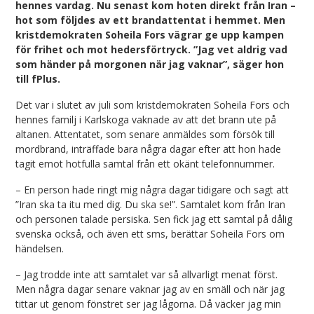
hennes vardag. Nu senast kom hoten direkt från Iran –
hot som följdes av ett brandattentat i hemmet. Men
kristdemokraten Soheila Fors vägrar ge upp kampen
för frihet och mot hedersförtryck. ”Jag vet aldrig vad
som händer på morgonen när jag vaknar”, säger hon
till fPlus.
Det var i slutet av juli som kristdemokraten Soheila Fors och
hennes familj i Karlskoga vaknade av att det brann ute på
altanen. Attentatet, som senare anmäldes som försök till
mordbrand, inträffade bara några dagar efter att hon hade
tagit emot hotfulla samtal från ett okänt telefonnummer.
– En person hade ringt mig några dagar tidigare och sagt att
”Iran ska ta itu med dig. Du ska se!”. Samtalet kom från Iran
och personen talade persiska. Sen fick jag ett samtal på dålig
svenska också, och även ett sms, berättar Soheila Fors om
händelsen.
– Jag trodde inte att samtalet var så allvarligt menat först.
Men några dagar senare vaknar jag av en smäll och när jag
tittar ut genom fönstret ser jag lågorna. Då väcker jag min