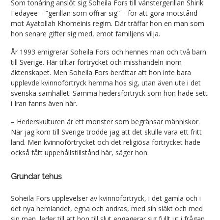
Som tonåring anslöt sig Soheila Fors till vänstergerillan Shirik
Fedayee – ”gerillan som offrar sig” – för att göra motstånd
mot Ayatollah Khomeinis regim. Där träffar hon en man som
hon senare gifter sig med, emot familjens vilja.
År 1993 emigrerar Soheila Fors och hennes man och två barn
till Sverige. Här tilltar förtrycket och misshandeln inom
äktenskapet. Men Soheila Fors berättar att hon inte bara
upplevde kvinnoförtryck hemma hos sig, utan även ute i det
svenska samhället. Samma hedersförtryck som hon hade sett
i Iran fanns även här.
– Hederskulturen är ett monster som begränsar människor.
När jag kom till Sverige trodde jag att det skulle vara ett fritt
land. Men kvinnoförtrycket och det religiösa förtrycket hade
också fått uppehållstillstånd här, säger hon.
Grundar tehus
Soheila Fors upplevelser av kvinnoförtryck, i det gamla och i
det nya hemlandet, egna och andras, med sin släkt och med
sin man, leder till att hon till slut engagerar sig fullt ut i frågan