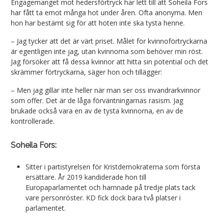
Engagemanget mot hedersförtryck har lett till att Soheila Fors
har fått ta emot många hot under åren. Ofta anonyma. Men
hon har bestämt sig för att hoten inte ska tysta henne.
– Jag tycker att det är värt priset. Målet för kvinnoförtryckarna
är egentligen inte jag, utan kvinnorna som behöver min röst.
Jag försöker att få dessa kvinnor att hitta sin potential och det
skrämmer förtryckarna, säger hon och tillägger:
– Men jag gillar inte heller när man ser oss invandrarkvinnor
som offer. Det är de låga förväntningarnas rasism. Jag
brukade också vara en av de tysta kvinnorna, en av de
kontrollerade.
Soheila Fors:
Sitter i partistyrelsen för Kristdemokraterna som första
ersättare. År 2019 kandiderade hon till
Europaparlamentet och hamnade på tredje plats tack
vare personröster. KD fick dock bara två platser i
parlamentet.