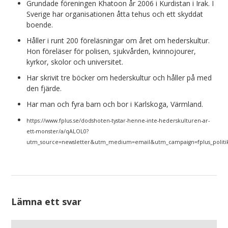
Grundade föreningen Khatoon år 2006 i Kurdistan i Irak. I
Sverige har organisationen åtta tehus och ett skyddat
boende.
Håller i runt 200 föreläsningar om året om hederskultur.
Hon föreläser för polisen, sjukvården, kvinnojourer,
kyrkor, skolor och universitet.
Har skrivit tre böcker om hederskultur och håller på med
den fjärde.
Har man och fyra barn och bor i Karlskoga, Värmland.
https://www.fplus.se/dodshoten-tystar-henne-inte-hederskulturen-ar-
ett-monster/a/qALOL0?
utm_source=newsletter&utm_medium=email&utm_campaign=fplus_politik
Lämna ett svar