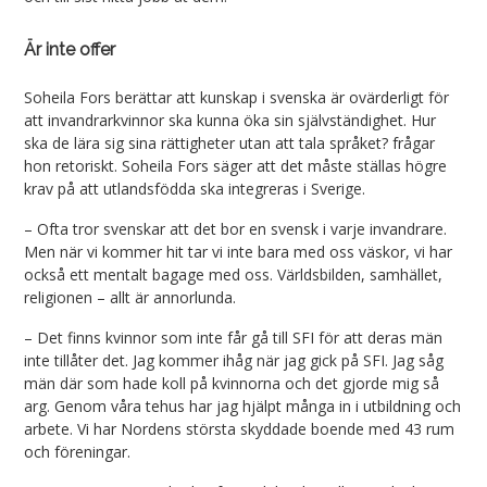
Är inte offer
Soheila Fors berättar att kunskap i svenska är ovärderligt för
att invandrarkvinnor ska kunna öka sin självständighet. Hur
ska de lära sig sina rättigheter utan att tala språket? frågar
hon retoriskt. Soheila Fors säger att det måste ställas högre
krav på att utlandsfödda ska integreras i Sverige.
– Ofta tror svenskar att det bor en svensk i varje invandrare.
Men när vi kommer hit tar vi inte bara med oss väskor, vi har
också ett mentalt bagage med oss. Världsbilden, samhället,
religionen – allt är annorlunda.
– Det finns kvinnor som inte får gå till SFI för att deras män
inte tillåter det. Jag kommer ihåg när jag gick på SFI. Jag såg
män där som hade koll på kvinnorna och det gjorde mig så
arg. Genom våra tehus har jag hjälpt många in i utbildning och
arbete. Vi har Nordens största skyddade boende med 43 rum
och föreningar.