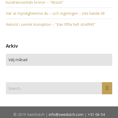
hundratusentals kronor – ”Absurt”
Här är myndigheterna du – och regeringen – inte kände till
Rekord i svensk korruption – ”Kan fiffla helt straffritt”
Arkiv
© 2019 SweDutch |
info@swedutch.com
|
+31 06 54