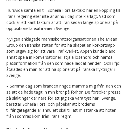
Huruvida samtalen till Soheila Fors faktiskt har en koppling till
Irans regering eller inte är ännu i dag inte klarlagt. Vad som
dock är ett känt faktum är att Iran sedan länge spionerar på
oppositionella exil-iranier i Sverige.
Nyligen anklagade människorättsorganisationen The Miaan
Group den iranska staten för att ha skapat en körkortsapp
som utgav sig för att vara Trafikverket. Appen kunde bland
annat spela in konversationer, stjäla lösenord och hämta
platsinformation från den som hade laddat ner den. Och i fjol
åtalades en man för att ha spionerat på iranska flyktingar i
Sverige.
– Samma dag som branden ringde mamma mig från Iran och
sa att de hade tagit in min bror på förhör. De försöker pressa
på släktingar där nere för att jag ska vara tyst här i Sverige,
berättar Soheila Fors, och påpekar att broderns
tillfångatagande är ännu ett skäl till att misstänka att hoten
från i somras kom från Irans regim.