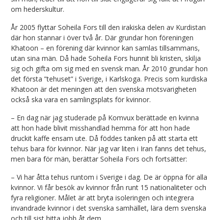
om hederskultur.
År 2005 flyttar Soheila Fors till den irakiska delen av Kurdistan
där hon stannar i över två år. Där grundar hon föreningen
Khatoon – en förening där kvinnor kan samlas tillsammans,
utan sina män. Då hade Soheila Fors hunnit bli kristen, skilja
sig och gifta om sig med en svensk man. År 2010 grundar hon
det första ”tehuset” i Sverige, i Karlskoga. Precis som kurdiska
Khatoon är det meningen att den svenska motsvarigheten
också ska vara en samlingsplats för kvinnor.
– En dag när jag studerade på Komvux berättade en kvinna
att hon hade blivit misshandlad hemma för att hon hade
druckit kaffe ensam ute. Då föddes tanken på att starta ett
tehus bara för kvinnor. När jag var liten i Iran fanns det tehus,
men bara för män, berättar Soheila Fors och fortsätter:
– Vi har åtta tehus runtom i Sverige i dag. De är öppna för alla
kvinnor. Vi får besök av kvinnor från runt 15 nationaliteter och
fyra religioner. Målet är att bryta isoleringen och integrera
invandrade kvinnor i det svenska samhället, lära dem svenska
och till sist hitta jobb åt dem.