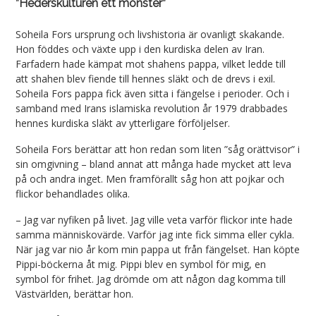
”Hederskulturen ett monster”
Soheila Fors ursprung och livshistoria är ovanligt skakande.
Hon föddes och växte upp i den kurdiska delen av Iran.
Farfadern hade kämpat mot shahens pappa, vilket ledde till
att shahen blev fiende till hennes släkt och de drevs i exil.
Soheila Fors pappa fick även sitta i fängelse i perioder. Och i
samband med Irans islamiska revolution år 1979 drabbades
hennes kurdiska släkt av ytterligare förföljelser.
Soheila Fors berättar att hon redan som liten ”såg orättvisor” i
sin omgivning – bland annat att många hade mycket att leva
på och andra inget. Men framförallt såg hon att pojkar och
flickor behandlades olika.
– Jag var nyfiken på livet. Jag ville veta varför flickor inte hade
samma människovärde. Varför jag inte fick simma eller cykla.
När jag var nio år kom min pappa ut från fängelset. Han köpte
Pippi-böckerna åt mig. Pippi blev en symbol för mig, en
symbol för frihet. Jag drömde om att någon dag komma till
Västvärlden, berättar hon.