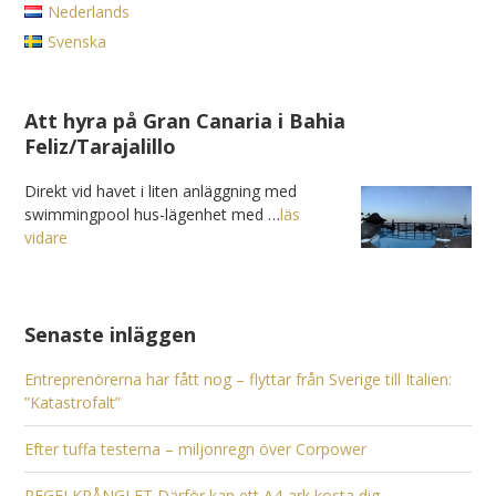
Nederlands
Svenska
Att hyra på Gran Canaria i Bahia
Feliz/Tarajalillo
Direkt vid havet i liten anläggning med
swimmingpool hus-lägenhet med …
läs
vidare
Senaste inläggen
Entreprenörerna har fått nog – flyttar från Sverige till Italien:
”Katastrofalt”
Efter tuffa testerna – miljonregn över Corpower
REGELKRÅNGLET Därför kan ett A4-ark kosta dig