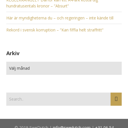
hundratusentals kronor – ”Absurt”
Här är myndigheterna du – och regeringen – inte kände till
Rekord i svensk korruption – ”Kan fiffla helt straffritt”
Arkiv
© 2019 SweDutch |
info@swedutch.com
|
+31 06 54