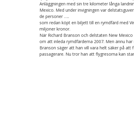
Anläggningen med sin tre kilometer långa landni
Mexico. Med under invigningen var delstatsguve
de personer …..
som redan köpt en biljett till en rymdfärd med Virg
miljoner kronor.
När Richard Branson och delstaten New Mexico 
om att inleda rymdfärderna 2007. Men ännu har in
Branson säger att han vill vara helt säker på att
passagerare. Nu tror han att flygresorna kan start