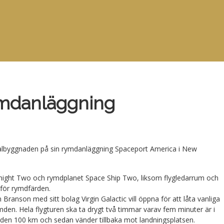
ymdanläggning
inalbyggnaden på sin rymdanläggning Spaceport America i New
ight Two och rymdplanet Space Ship Two, liksom flygledarrum och
nför rymdfärden.
ranson med sitt bolag Virgin Galactic vill öppna för att låta vanliga
ymden. Hela flygturen ska ta drygt två timmar varav fem minuter är i
den 100 km och sedan vänder tillbaka mot landningsplatsen.