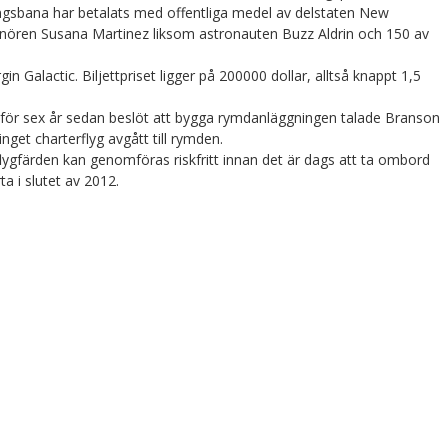
ngsbana har betalats med offentliga medel av delstaten New
rnören Susana Martinez liksom astronauten Buzz Aldrin och 150 av
in Galactic. Biljettpriset ligger på 200000 dollar, alltså knappt 1,5
för sex år sedan beslöt att bygga rymdanläggningen talade Branson
get charterflyg avgått till rymden.
 flygfärden kan genomföras riskfritt innan det är dags att ta ombord
a i slutet av 2012.