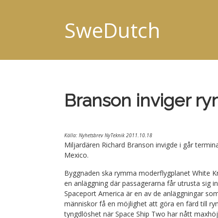
SweDutch
Branson inviger r
Källa: Nyhetsbrev NyTeknik 2011.10.18
Miljardären Richard Branson invigde i går term
Mexico.
Byggnaden ska rymma moderflygplanet White Kn
en anläggning där passagerarna får utrusta sig i
Spaceport America är en av de anläggningar som B
människor få en möjlighet att göra en färd till r
tyngdlöshet när Space Ship Two har nått maxhöj