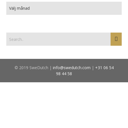
© 2019 SweDutch |
info@swedutch.com
|
+31 06 54
98 44 58