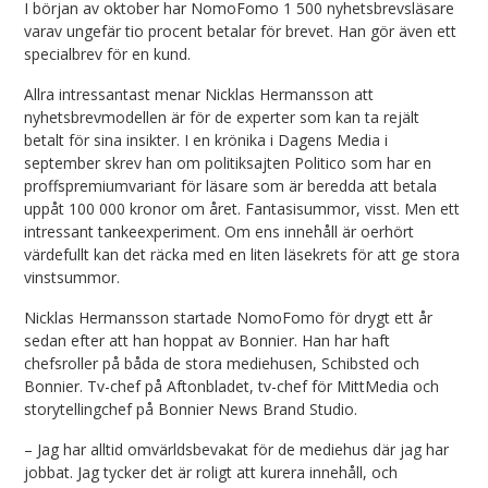
I början av oktober har NomoFomo 1 500 nyhetsbrevsläsare
varav ungefär tio procent betalar för brevet. Han gör även ett
specialbrev för en kund.
Allra intressantast menar Nicklas Hermansson att
nyhetsbrevmodellen är för de experter som kan ta rejält
betalt för sina insikter. I en krönika i Dagens Media i
september skrev han om politiksajten Politico som har en
proffspremiumvariant för läsare som är beredda att betala
uppåt 100 000 kronor om året. Fantasisummor, visst. Men ett
intressant tankeexperiment. Om ens innehåll är oerhört
värdefullt kan det räcka med en liten läsekrets för att ge stora
vinstsummor.
Nicklas Hermansson startade NomoFomo för drygt ett år
sedan efter att han hoppat av Bonnier. Han har haft
chefsroller på båda de stora mediehusen, Schibsted och
Bonnier. Tv-chef på Aftonbladet, tv-chef för MittMedia och
storytellingchef på Bonnier News Brand Studio.
– Jag har alltid omvärldsbevakat för de mediehus där jag har
jobbat. Jag tycker det är roligt att kurera innehåll, och