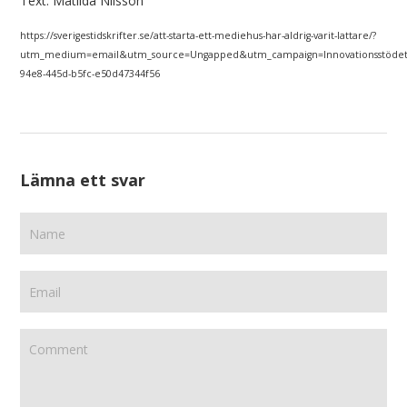
Text: Matilda Nilsson
https://sverigestidskrifter.se/att-starta-ett-mediehus-har-aldrig-varit-lattare/?
utm_medium=email&utm_source=Ungapped&utm_campaign=Innovationsstödet+t
94e8-445d-b5fc-e50d47344f56
Lämna ett svar