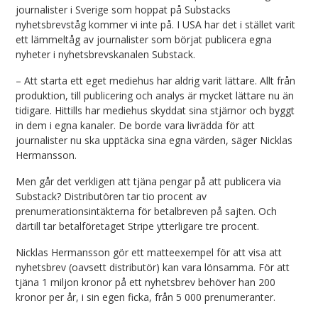
journalister i Sverige som hoppat på Substacks
nyhetsbrevståg kommer vi inte på. I USA har det i stället varit
ett lämmeltåg av journalister som börjat publicera egna
nyheter i nyhetsbrevskanalen Substack.
– Att starta ett eget mediehus har aldrig varit lättare. Allt från
produktion, till publicering och analys är mycket lättare nu än
tidigare. Hittills har mediehus skyddat sina stjärnor och byggt
in dem i egna kanaler. De borde vara livrädda för att
journalister nu ska upptäcka sina egna värden, säger Nicklas
Hermansson.
Men går det verkligen att tjäna pengar på att publicera via
Substack? Distributören tar tio procent av
prenumerationsintäkterna för betalbreven på sajten. Och
därtill tar betalföretaget Stripe ytterligare tre procent.
Nicklas Hermansson gör ett matteexempel för att visa att
nyhetsbrev (oavsett distributör) kan vara lönsamma. För att
tjäna 1 miljon kronor på ett nyhetsbrev behöver han 200
kronor per år, i sin egen ficka, från 5 000 prenumeranter.