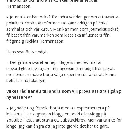
annorlunda och ändra åsikt, exemplifierar Nicklas
Hermansson.
– Journalister kan också förändra världen genom att avsätta
politiker och skapa reformer. De kan verkligen påverka
samhället och vår kultur. Men kan man som journalist också
få betalt från varumärken som klassiska influencers får?
frågar sig Nicklas Hermansson.
Hans svar är tvetydigt.
– Det grunda svaret är nej. I dagens medieklimat är
trovärdigheten viktigare än någonsin. Samtidigt tror jag att
mediehusen måste börja våga experimentera för att kunna
behålla sina talanger.
Vilket råd har du till andra som vill prova att dra i gång
nyhetsbrev?
– Jag hade nog försökt börja med att experimentera på
kvällarna. Testa göra en blogg, en podd eller vlogg på
Youtube. Testa att starta ett Substackbrev. Men vänta inte för
länge, jag kan ångra att jag inte gjorde det här tidigare.