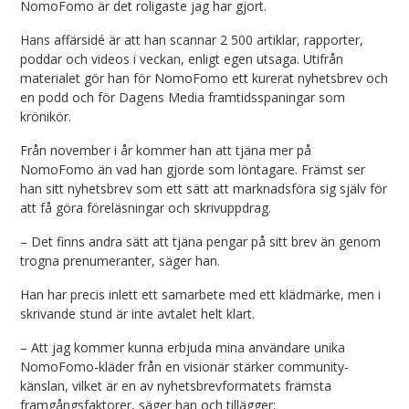
NomoFomo är det roligaste jag har gjort.
Hans affärsidé är att han scannar 2 500 artiklar, rapporter,
poddar och videos i veckan, enligt egen utsaga. Utifrån
materialet gör han för NomoFomo ett kurerat nyhetsbrev och
en podd och för Dagens Media framtidsspaningar som
krönikör.
Från november i år kommer han att tjäna mer på
NomoFomo än vad han gjorde som löntagare. Främst ser
han sitt nyhetsbrev som ett sätt att marknadsföra sig själv för
att få göra föreläsningar och skrivuppdrag.
– Det finns andra sätt att tjäna pengar på sitt brev än genom
trogna prenumeranter, säger han.
Han har precis inlett ett samarbete med ett klädmärke, men i
skrivande stund är inte avtalet helt klart.
– Att jag kommer kunna erbjuda mina användare unika
NomoFomo-kläder från en visionär stärker community-
känslan, vilket är en av nyhetsbrevformatets främsta
framgångsfaktorer, säger han och tillägger: