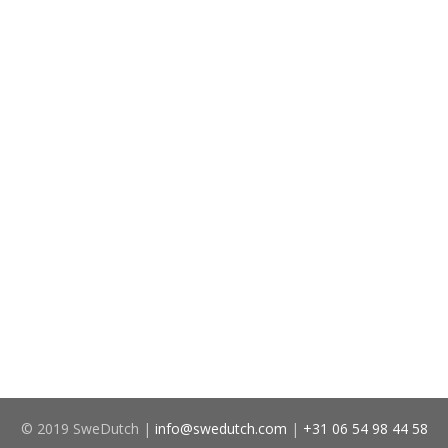
© 2019 SweDutch |
info@swedutch.com
|
+31 06 54 98 44 58