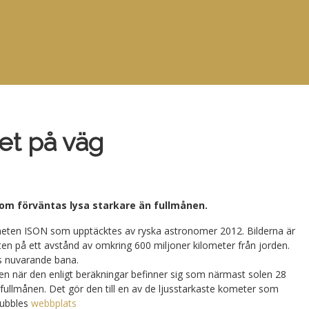
et på väg
som förväntas lysa starkare än fullmånen.
ometen ISON som upptäcktes av ryska astronomer 2012. Bilderna är
n på ett avstånd av omkring 600 miljoner kilometer från jorden.
ers nuvarande bana.
. Men när den enligt beräkningar befinner sig som närmast solen 28
 fullmånen. Det gör den till en av de ljusstarkaste kometer som
Hubbles
webbplats