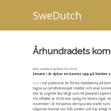
SweDutch
Århundradets kom
Källa: nyhetsbrev NyTeknik 2013.04.25
Senare i år dyker en komet upp på himlen 
Nasa
har publicerat de första närbilderna på k
tagna av rymdteleskopet Hubble och visar komete
Det är ungefär lika långt som till planeten Jupit
För tillfället är ISON inte synlig för blotta ögat
november i år förväntas den lysa lika starkt som
någonsin kunnat ses från jorden och har enligt 