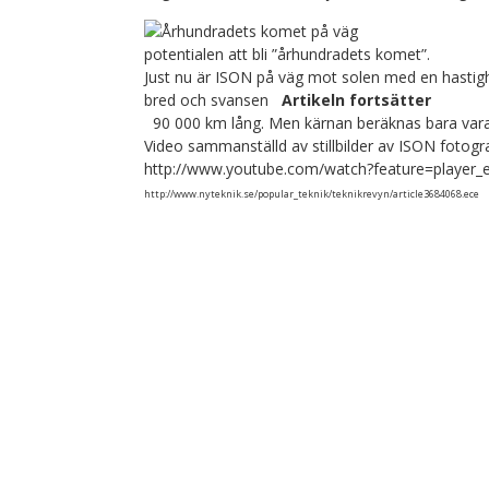
potentialen att bli ”århundradets komet”.
Just nu är ISON på väg mot solen med en hasti
bred och svansen
Artikeln fortsätter
90 000 km lång. Men kärnan beräknas bara vara
Video sammanställd av stillbilder av ISON fotogra
http://www.youtube.com/watch?feature=play
http://www.nyteknik.se/popular_teknik/teknikrevyn/article3684068.ece