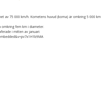
ghet av 75 000 km/h. Kometens huvud (koma) är omkring 5 000 km
 omkring fem km i diameter.
ferade i mitten av januari:
er_embedded&v=pv7x1H1b9MA