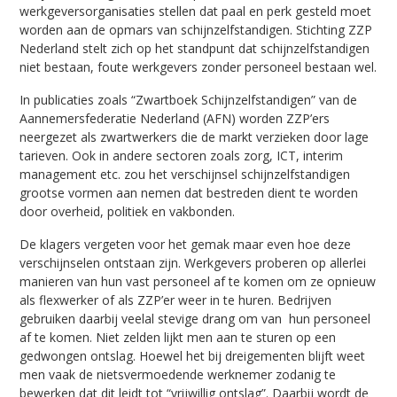
werkgeversorganisaties stellen dat paal en perk gesteld moet
worden aan de opmars van schijnzelfstandigen. Stichting ZZP
Nederland stelt zich op het standpunt dat schijnzelfstandigen
niet bestaan, foute werkgevers zonder personeel bestaan wel.
In publicaties zoals “Zwartboek Schijnzelfstandigen” van de
Aannemersfederatie Nederland (AFN) worden ZZP’ers
neergezet als zwartwerkers die de markt verzieken door lage
tarieven. Ook in andere sectoren zoals zorg, ICT, interim
management etc. zou het verschijnsel schijnzelfstandigen
grootse vormen aan nemen dat bestreden dient te worden
door overheid, politiek en vakbonden.
De klagers vergeten voor het gemak maar even hoe deze
verschijnselen ontstaan zijn. Werkgevers proberen op allerlei
manieren van hun vast personeel af te komen om ze opnieuw
als flexwerker of als ZZP’er weer in te huren. Bedrijven
gebruiken daarbij veelal stevige drang om van hun personeel
af te komen. Niet zelden lijkt men aan te sturen op een
gedwongen ontslag. Hoewel het bij dreigementen blijft weet
men vaak de nietsvermoedende werknemer zodanig te
bewerken dat dit leidt tot “vrijwillig ontslag”. Daarbij wordt de