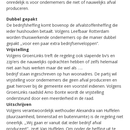
onredelijk is voor ondernemers die niet of nauwelijks afval
produceren.
Dubbel gepakt
De bedrijfsheffing komt bovenop de afvalstoffenheffing die
ieder huishouden betaalt. Volgens Leefbaar Rotterdam
worden thuiswerkende ondernemers op die manier dubbel
gepakt ,,voor een paar extra bedrijfsenveloppen”.
Vrijstelling
Volgens GroenLinks treft de regeling ook slapende bv’s en
zzp’ers die nauwelijks opdrachten hebben of zelfs helemaal
niet aan huis werken maar die wel als …..
bedrijf staan ingeschreven op hun woonadres. De partij wil
vrijstelling voor ondernemers die geen afval produceren en
gaat hierover bij de gemeente een voorstel indienen. Volgens
GroenLinks raadslid Arno Bonte wordt de vrijstelling
ondersteund door een meerderheid in de raad.
Uitschrijven
Volgens verantwoordelijk wethouder Alexandra van Huffelen
(duurzaamheid, binnenstad en buitenruimte) is de regeling niet
oneerlijk. ,,Wij gaan er vanuit dat ieder bedrijf afval
produceert”, zegt Van Huffelen. Om onder de heffing uit te