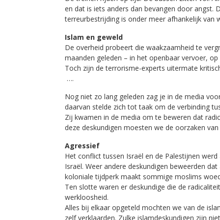
en dat is iets anders dan bevangen door angst. 
terreurbestrijding is onder meer afhankelijk va
Islam en geweld
De overheid probeert die waakzaamheid te vergrot
maanden geleden – in het openbaar vervoer, op s
Toch zijn de terrorisme-experts uitermate kritis
….
Nog niet zo lang geleden zag je in de media voo
daarvan stelde zich tot taak om de verbinding tu
Zij kwamen in de media om te beweren dat radica
deze deskundigen moesten we de oorzaken van 
Agressief
Het conflict tussen Israël en de Palestijnen wer
Israël. Weer andere deskundigen beweerden dat a
koloniale tijdperk maakt sommige moslims woed
Ten slotte waren er deskundige die de radicalite
werkloosheid.
Alles bij elkaar opgeteld mochten we van de is
zelf verklaarden. Zulke islamdeskundigen zijn nie