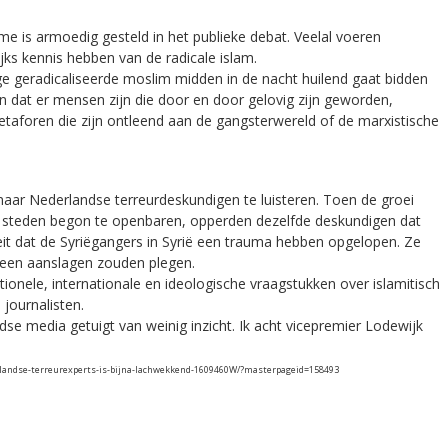
me is armoedig gesteld in het publieke debat. Veelal voeren
jks kennis hebben van de radicale islam.
ge geradicaliseerde moslim midden in de nacht huilend gaat bidden
n dat er mensen zijn die door en door gelovig zijn geworden,
taforen die zijn ontleend aan de gangsterwereld of de marxistische
ar Nederlandse terreurdeskundigen te luisteren. Toen de groei
ze steden begon te openbaren, opperden dezelfde deskundigen dat
t dat de Syriëgangers in Syrië een trauma hebben opgelopen. Ze
geen aanslagen zouden plegen.
ionele, internationale en ideologische vraagstukken over islamitisch
 journalisten.
dse media getuigt van weinig inzicht. Ik acht vicepremier Lodewijk
rlandse-terreurexperts-is-bijna-lachwekkend-1609460W/?masterpageid=158493