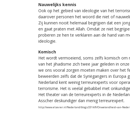
Nauwelijks kennis
Ook op het gebied van ideologie van het terroris
daarover personen het woord die niet of nauweli
Zij kunnen nooit helemaal begrijpen dat een jon
en gaat praten met Allah. Omdat ze niet begrijpe
proberen ze hen te verklaren aan de hand van me
ideologie.
Komisch
Het wordt vermoeiend, soms zelfs komisch om na
van het jihadisme zich twee jaar geleden in on
we ons vooral zorgen moeten maken over het fei
beweerden zelfs dat de Syriëgangers in Europa 
Nederland kent weinig terreurexperts voor operat
terrorisme. Het is veelal gebabbel met onkundige
Het theater van de terreurexperts in de Nederlan
Asscher deskundiger dan menig terreurexpert.
http://www.elsevier.nl/Nederland/blogs/2014/9/Onwetendheid-van-Nede