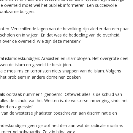
De overheid moet wel het publiek informeren. Een succesvolle
n waakzame burgers.
en. Verschillende lagen van de bevolking zijn alerter dan een paar
cholen en in wijken. En dat was de bedoeling van de overheid.
ch over de overheid. Wie zijn deze mensen?
ral islamdeskundigen: Arabisten en islamologen. Het overgrote deel
ssen de islam en geweld te bestrijden.
le moslims en terroristen niets snappen van de islam. Volgens
het probleem in andere domeinen zoeken.
d als oorzaak nummer 1 genoemd. Oftewel: alles is de schuld van
lles de schuld van het Westen is: de westerse inmenging sinds het
end en agressief.
it van de westerse jihadisten toeschreven aan discriminatie en
lamdeskundigen geen geloof hechten aan wat de radicale moslims
t meer geloofwaardig. Ze zijn bijna weg.