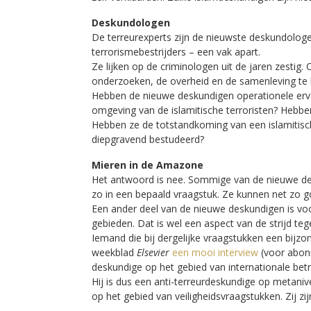
Deskundologen
De terreurexperts zijn de nieuwste deskundologe
terrorismebestrijders – een vak apart.
Ze lijken op de criminologen uit de jaren zestig.
onderzoeken, de overheid en de samenleving te b
Hebben de nieuwe deskundigen operationele ervar
omgeving van de islamitische terroristen? Hebb
Hebben ze de totstandkoming van een islamitisc
diepgravend bestudeerd?
Mieren in de Amazone
Het antwoord is nee. Sommige van de nieuwe desku
zo in een bepaald vraagstuk. Ze kunnen net zo 
Een ander deel van de nieuwe deskundigen is voo
gebieden. Dat is wel een aspect van de strijd te
Iemand die bij dergelijke vraagstukken een bijzo
weekblad
Elsevier
een mooi interview
(voor abon
deskundige op het gebied van internationale bet
Hij is dus een anti-terreurdeskundige op metaniv
op het gebied van veiligheidsvraagstukken. Zij z