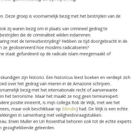
n. Deze groep is voornamelijk bezig met het bestrijden van de
 Ook zij waren bezig om in plaats van crimineel gedrag te
estrijden die de criminaliteit wilden indammen.
ing met de terreurbestrijding? Hebben ze tijd doorgebracht in de
en ze geobserveerd hoe moslims radicaliseren?
he staat gefundeerd op de radicale islam meegemaakt of
ndigen zijn historici. Een historicus leest boeken en verdiept zich
goed over het gedrag van mieren in de Amazone schrijven.
rnamelijk bezig met het internationale recht of aanverwante
gen het terrorisme. Maar het maakt ze nog geen terreurexpert.
ndere positie inneemt, is mijn collega Rob de Wijk, met wie het
nees, maar ook beschikbaar op
Blendle
) had. De Wijk is een echte
rekkingen in samenhang met veiligheidsvraagstukken.
eau. Erwin Muller en Uri Rosenthal behoren ook tot de echte experts
ijn gezaghebbende geleerden.