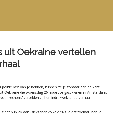
 uit Oekraine vertellen
rhaal
Als politici last van je hebben, kunnen ze je zomaar aan de kant
uit Oekraïne die woensdag 26 maart te gast waren in Amsterdam.
oor rechters’ vertelden zij hun indrukwekkende verhaal.
t het publiek aan Oleksandr Volkov. “Als je dat toelaat, ben je