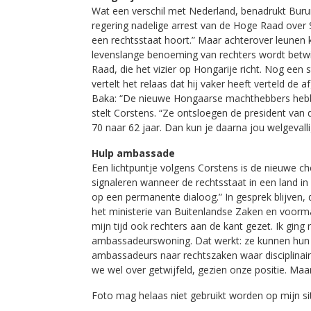
Wat een verschil met Nederland, benadrukt Burum
regering nadelige arrest van de Hoge Raad over S
een rechtsstaat hoort.” Maar achterover leunen k
levenslange benoeming van rechters wordt betwi
Raad, die het vizier op Hongarije richt. Nog een
vertelt het relaas dat hij vaker heeft verteld de 
Baka: “De nieuwe Hongaarse machthebbers hebbe
stelt Corstens. “Ze ontsloegen de president van
70 naar 62 jaar. Dan kun je daarna jou welgeval
Hulp ambassade
Een lichtpuntje volgens Corstens is de nieuwe c
signaleren wanneer de rechtsstaat in een land in
op een permanente dialoog.” In gesprek blijven,
het ministerie van Buitenlandse Zaken en voorma
mijn tijd ook rechters aan de kant gezet. Ik ging 
ambassadeurswoning. Dat werkt: ze kunnen hun v
ambassadeurs naar rechtszaken waar disciplinai
we wel over getwijfeld, gezien onze positie. Maar
Foto mag helaas niet gebruikt worden op mijn si