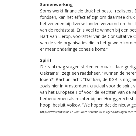
Samenwerking
Soms werkt financiële druk het beste, realiseert
fondsen, kan het effectief zijn om daarmee druk u
het verleden bij diverse landen verzuimd om he
van de rechtstaat. Er is veel te winnen bij een b
Bart Van Lierop, voorzitter van de Consultative 
van de vele organisaties die in het geweer komen
er meer onderlinge cohesie komt.”
Spirit
De zaal mag vragen stellen en maakt daar gretig
Oekraïne”, zegt een raadsheer. “Kunnen de here
lopen?” Bachun lacht: “Dat kan, de KGB is nog nie
zoals hier in Amsterdam, cruciaal voor de spirit
van het Europese Hof voor de Rechten van de M
herbenoemen als rechter bij het Hooggerechtshof
hoop, besluit Volkov. “We hopen dat de nieuw ge
http://www.rechtspraak.nl/Actualiteiten/Nieuws/Pages/Ontslagen-recht