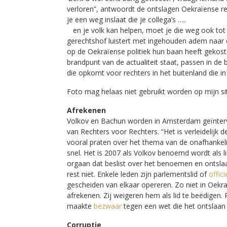
verloren”, antwoordt de ontslagen Oekraïense rec
je een weg inslaat die je collega’s …..
en je volk kan helpen, moet je die weg ook tot 
gerechtshof luistert met ingehouden adem naar d
op de Oekraïense politiek hun baan heeft gekost.
brandpunt van de actualiteit staat, passen in de
die opkomt voor rechters in het buitenland die i
Foto mag helaas niet gebruikt worden op mijn si
Afrekenen
Volkov en Bachun worden in Amsterdam geïnterv
van Rechters voor Rechters. “Het is verleidelijk d
vooral praten over het thema van de onafhankelijk
snel. Het is 2007 als Volkov benoemd wordt als l
orgaan dat beslist over het benoemen en ontslaan
rest niet. Enkele leden zijn parlementslid of
offici
gescheiden van elkaar opereren. Zo niet in Oekra
afrekenen. Zij weigeren hem als lid te beëdigen.
maakte
bezwaar
tegen een wet die het ontslaan 
Corruptie