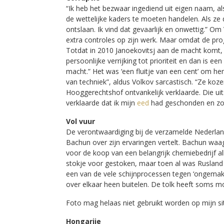
“Ik heb het bezwaar ingediend uit eigen naam, als 
de wettelijke kaders te moeten handelen. Als ze
ontslaan. Ik vind dat gevaarlijk en onwettig.” Om 
extra controles op zijn werk. Maar omdat de progr
Totdat in 2010 Janoekovitsj aan de macht komt, 
persoonlijke verrijking tot prioriteit en dan is e
macht.” Het was ‘een fluitje van een cent’ om he
van techniek”, aldus Volkov sarcastisch. “Ze koze
Hooggerechtshof ontvankelijk verklaarde. Die ui
verklaarde dat ik mijn
eed
had geschonden en zo 
Vol vuur
De verontwaardiging bij de verzamelde Nederlands
Bachun over zijn ervaringen vertelt. Bachun waa
voor de koop van een belangrijk chemiebedrijf al
stokje voor gestoken, maar toen al was Rusland
een van de vele schijnprocessen tegen ‘ongemakkel
over elkaar heen buitelen. De tolk heeft soms m
Foto mag helaas niet gebruikt worden op mijn si
Hongarije