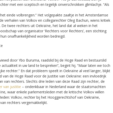
hter met een sceptisch en tegelijk onverschrokken glimlachje. “Als
het einde volbrengen.” Het volgepakte zaaltje in het Amsterdamse
e verhalen van Volkov en collegarechter Oleg Bachun, wiens kritiek
 De twee rechters uit Oekraïne, het land dat al weken in het
 boodschap van organisator ‘Rechters voor Rechters’, een stichting
n hun onafhankelijkheid worden bedreigd.
te
iewd door Ybo Buruma, raadslid bij de Hoge Raad en bestuurslid
e actualiteit in uw land te bespreken”, begint hij. “Maar laten we toch
e rechter.” En dat probleem speelt in Oekraïne al veel langer, blijkt
id van de Hoge Raad voor de Justitie van Oekraïne: een invloedrijk
 van rechters. Slechts drie leden van deze Raad zijn rechter, de
er van justitie
– ondenkbaar in Nederland waar de staatsmachten
ïne, waar enkele parlementsleden met de kritische Volkov willen
 Reden: Volkov, rechter bij het Hooggerechtshof van Oekraïne,
van rechters vergemakkelijkt.