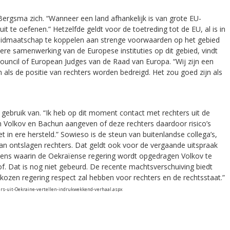
 Bergsma zich. “Wanneer een land afhankelijk is van grote EU-
it te oefenen.” Hetzelfde geldt voor de toetreding tot de EU, al is in
t lidmaatschap te koppelen aan strenge voorwaarden op het gebied
etere samenwerking van de Europese instituties op dit gebied, vindt
Council of European Judges van de Raad van Europa. “Wij zijn een
 als de positie van rechters worden bedreigd. Het zou goed zijn als
 gebruik van. “Ik heb op dit moment contact met rechters uit de
n Volkov en Bachun aangeven of deze rechters daardoor risico’s
t in ere hersteld.” Sowieso is de steun van buitenlandse collega’s,
 van ontslagen rechters. Dat geldt ook voor de vergaande uitspraak
ens waarin de Oekraïense regering wordt opgedragen Volkov te
. Dat is nog niet gebeurd. De recente machtsverschuiving biedt
kozen regering respect zal hebben voor rechters en de rechtsstaat.”
ers-uit-Oekraine-vertellen-indrukwekkend-verhaal.aspx