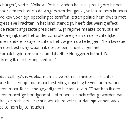
burger”, vertelt Volkov. “Politici vinden het niet prettig om binnen
 door een rechter op de vingers worden getikt, willen ze hem kunnen
Volkov voor zijn opstelling te straffen, zitten politici hem dwars met
essieve krachten in het land sterk zijn, heeft dat weinig effect.
de recent afgezette president. “Zijn regime maakte corruptie en
en belangrijk doel het onder controle brengen van de rechterlijke
m en andere lastige rechters het zwijgen op te leggen. “Een kwestie
n een beslissing waarin ik eerder een klacht tegen het
tspraak legden ze voor aan datzelfde Hooggerechtshof. Dat
kreeg ik een beroepsverbod.”
e collega’s is voelbaar en die wordt niet minder als rechter
gde het een openbare aanbesteding ongeldig te verklaren waarin
leen maar Russische gegadigden bleken te zijn. “Daar heb ik een
 een machtige bondgenoot. Later ben ik slachtoffer geworden van
ijke’ rechters.” Bachun vertelt zo vol vuur dat zijn zinnen vaak
oeite hem bij te houden.
te