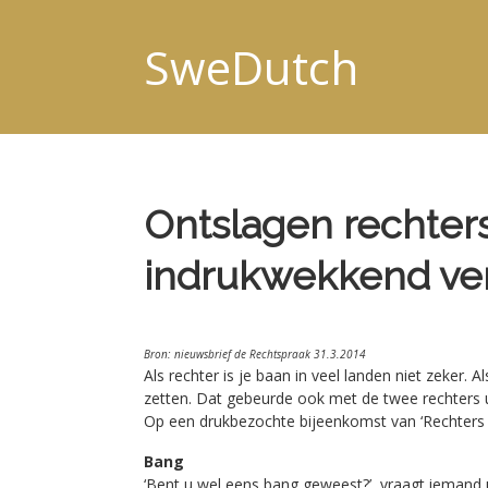
SweDutch
Ontslagen rechters
indrukwekkend ve
Bron: nieuwsbrief de Rechtspraak 31.3.2014
Als rechter is je baan in veel landen niet zeker. 
zetten. Dat gebeurde ook met de twee rechters 
Op een drukbezochte bijeenkomst van ‘Rechters v
Bang
‘Bent u wel eens bang geweest?’, vraagt iemand ui