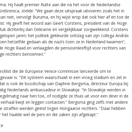
a. Hij haalt premier Rutte aan die na het voor de Nederlandse
rebrenica, stelde: “We gaan deze uitspraak uitvoeren zoals het in
an niet, vervolgt Buruma, en hij wijst erop dat ook hier af en toe de
st. Hij geeft het woord aan Geert Corstens, president van de Hoge
 stuk dichterbij dan Oekraïne en vergelijkbaar zorgwekkend. Corstens
afgelopen jaren: het politiek gekleurde ontslag van zijn collega András
n hetzelfde gedaan als de nazi’s toen ze in Nederland kwamen”,
 de Hoge Raad en verlaagden de pensioenleeftijd voor rechters van
lige rechters benoemen.”
hecklist die de Europese Venice-commissie lanceerde om te
 gevaar is. “Dit systeem waarschuwt in een vroeg stadium en zet in
 dat is ook de boodschap van Daphne Bergsma, directeur Europa bij
lig Nederlands ambassadeur in Slowakije. “In Slowakije werden in
regelmatig naar hen toe, of nodigde ze thuis uit voor een diner in de
erhaal kwijt en leggen contacten.” Bergsma ging zelfs met andere
re straffen werden geëist tegen Hongaarse rechters. “Daar hebben
 het haalde wel de pers en die zaken zijn afgekapt.”
te