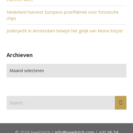
Nederland huisvest Europese proeffabriek voor fotonische
chips
Jodenjacht in Amsterdam bewijst het gelijk van Mona Keijzer
Archieven
© 2019 SweDutch |
info@swedutch.com
|
+31 06 54