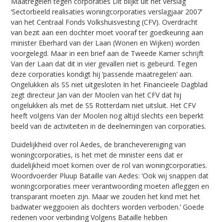
Maatregelen tegen corporaties Dit blijkt uit het verslag
‘Sectorbeeld realisaties woningcorporaties verslagjaar 2007’
van het Centraal Fonds Volkshuisvesting (CFV). Overdracht
van bezit aan een dochter moet vooraf ter goedkeuring aan
minister Eberhard van der Laan (Wonen en Wijken) worden
voorgelegd. Maar in een brief aan de Tweede Kamer schrijft
Van der Laan dat dit in vier gevallen niet is gebeurd. Tegen
deze corporaties kondigt hij ‘passende maatregelen’ aan.
Ongelukken als SS niet uitgesloten In het Financieele Dagblad
zegt directeur Jan van der Moolen van het CFV dat hij
ongelukken als met de SS Rotterdam niet uitsluit. Het CFV
heeft volgens Van der Moolen nog altijd slechts een beperkt
beeld van de activiteiten in de deelnemingen van corporaties.
Duidelijkheid over rol Aedes, de branchevereniging van
woningcorporaties, is het met de minister eens dat er
duidelijkheid moet komen over de rol van woningcorporaties.
Woordvoerder Pluup Bataille van Aedes: ‘Ook wij snappen dat
woningcorporaties meer verantwoording moeten afleggen en
transparant moeten zijn. Maar we zouden het kind met het
badwater weggooien als dochters worden verboden.’ Goede
redenen voor verbinding Volgens Bataille hebben