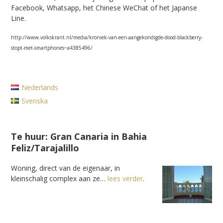
Facebook, Whatsapp, het Chinese WeChat of het Japanse
Line.
http://www.volkskrant.nl/media/kroniek-van-een-aangekondigde-dood-blackberry-
stopt-met-smartphones~a4385496/
Nederlands
Svenska
Te huur: Gran Canaria in Bahia
Feliz/Tarajalillo
Woning, direct van de eigenaar, in
kleinschalig complex aan ze…
lees verder
.