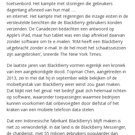
toetsenbord. Het kampte met storingen die gebruikers
dagenlang afsneed van hun mail …..
en internet. Het kampte met regeringen die inzage eisten in de
versleutelde berichten die de BlackBerry-gebruikers konden
verzenden. De Canadezen bedachten een antwoord op
Apple’s iPad, maar hun tablet was een slap aftreksel daarvan
zonder software om te e-mailen. ‘RIM heeft een BlackBerry
uitgebracht zonder e-mail. In de hel moet het schaatsseizoen
zijn aangebroken’, sneerde The New York Times.
De laatste jaren van BlackBerry vormen eigenlijk een kroniek
van een aangekondigde dood. Topman Chen, aangetreden in
2013, zei in mei dat hij in september wilde bekijken of de
mobieltjestak van BlackBerry weer winst zou gaan maken.
Dat blijkt niet het geval. Het bedrijf gaat zich helemaal richten
op software, waaronder toepassingen waarmee bedrijven
kunnen voorkomen dat onbevoegden door diefstal of het
kraken van een mobiele telefoon data stelen.
Dat een Indonesische fabrikant BlackBerry’s blijft maken is
niet zo verwonderlijk. In dat land is de BlackBerry Messenger,
de chatdienst, met 55 miljoen gebruikers populairder dan