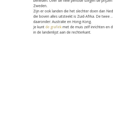
beneden. Over de hele periode stegen de prijzen 
Zweden.
Zijn er ook landen die het slechter doen dan Nede
die boven alles uitsteekt is Zuid-Afrka. De twee …
daaronder: Australie en Hong-Kong.
Je kunt
de grafiek
met de muis zelf inrichten en de
in de landenlijst aan de rechterkant.