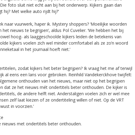
ie foto sluit niet echt aan bij het onderwerp. Kijkers gaan dan
hij? Met welke auto rijdt hij?’
k naar vuurwerk, haper ik. Mystery shoppers? ‘Moeilijke woorden
et nieuws te begrijpen’, aldus Pol Cuvelier. ‘We hebben het bij
 zowel hoog- als laaggeschoolde kijkers leiden de betekenis van
olde kijkers voelen zich wel minder comfortabel als ze zo’n woord
neketaal in het journaal hoeft niet.’
titelen, zodat kijkers het beter begrijpen? Ik vraag het me af terwijl
jk al eens een lans voor gebroken. Reinhild Vandekerckhove twijfelt:
t algemene onthouden van het nieuws, maar niet op het begrijpen
dat ze het nieuws mét ondertitels beter onthouden. De kijker is
dertitels, de andere helft niet. Anderstaligen voelen zich er wel mee
sen zelf laat kiezen of ze ondertiteling willen of niet. Op de VRT
wust in voorzien.’
te
 nieuws met ondertitels beter onthouden.