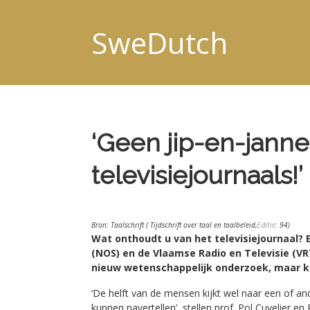
SweDutch
‘Geen jip-en-janne
televisiejournaals!’
Editie:
Bron: Taalschrift ( Tijdschrift over taal en taalbeleid,
94)
Wat onthoudt u van het televisiejournaal?
(NOS) en de Vlaamse Radio en Televisie (VRT
nieuw wetenschappelijk onderzoek, maar k
‘De helft van de mensen kijkt wel naar een of and
kunnen navertellen’, stellen prof. Pol Cuvelier e