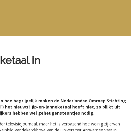
ketaal in
 En hoe begrijpelijk maken de Nederlandse Omroep Stichting
) het nieuws? Jip-en-janneketaal hoeft niet, zo blijkt uit
ijkers hebben wel geheugensteuntjes nodig.
er televisiejournaal, maar het is verbazend hoe weinig zij ervan
n Reinhild Vandekerckhove van de Universiteit Antwerpen vast in