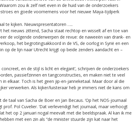
Waarom zou ik zelf niet even in de huid van de onderzoekers
 feestroes en goede voornemens voor het nieuwe Maya-tijdperk
aal te kijken. Nieuwspresentatoren …..
t het nieuws zittend, Sacha staat rechtop en wisselt af en toe van
eer de volgende onderwerpen de revue: de naweeën van drank- en
rkoop, het begrotingsakkoord in de VS, de oorlog in Syrië en een
 op de lijn naar Utrecht krijgt op beide zenders aandacht en –
concreet, en de stijl is licht en elegant’, schrijven de onderzoekers
oorden, passiefzinnen en tangconstructies, en maken niet te veel
 in elkaar. Toch is het geen jip-en-janneketaal. Maar door al die
jker verwerken. Als kijker/luisteraar heb je immers niet de kans om
ct de taal van Sacha de Boer en Jan Becaus. ‘Op het NOS-journaal
 prof. Pol Cuvelier. ‘Dat verlevendigt het journaal, maar verhoogt
 dat het op 2 januari nogal meevalt met die beeldspraak. Al kan ik me
ebben met een zin als “de minister stuurde zijn kat naar het