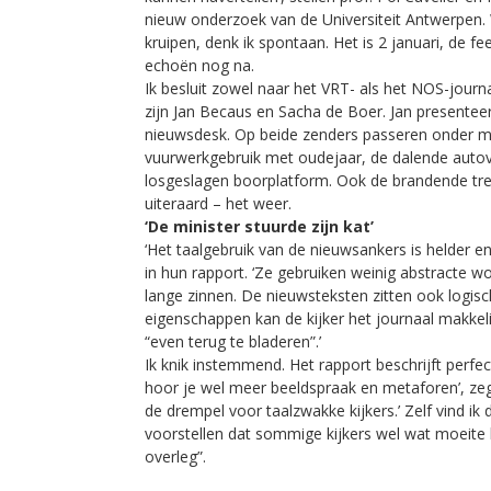
nieuw onderzoek van de Universiteit Antwerpen. 
kruipen, denk ik spontaan. Het is 2 januari, de
echoën nog na.
Ik besluit zowel naar het VRT- als het NOS-journ
zijn Jan Becaus en Sacha de Boer. Jan presenteer
nieuwsdesk. Op beide zenders passeren onder m
vuurwerkgebruik met oudejaar, de dalende autove
losgeslagen boorplatform. Ook de brandende trein
uiteraard – het weer.
‘De minister stuurde zijn kat’
‘Het taalgebruik van de nieuwsankers is helder en 
in hun rapport. ‘Ze gebruiken weinig abstracte w
lange zinnen. De nieuwsteksten zitten ook logisch
eigenschappen kan de kijker het journaal makkeli
“even terug te bladeren”.’
Ik knik instemmend. Het rapport beschrijft perfe
hoor je wel meer beeldspraak en metaforen’, zegt
de drempel voor taalzwakke kijkers.’ Zelf vind ik
voorstellen dat sommige kijkers wel wat moeite h
overleg”.