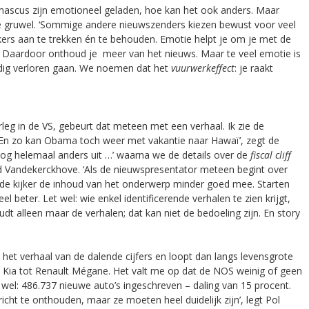
ascus zijn emotioneel geladen, hoe kan het ook anders. Maar
 gruwel. ‘Sommige andere nieuwszenders kiezen bewust voor veel
jkers aan te trekken én te behouden. Emotie helpt je om je met de
en. Daardoor onthoud je meer van het nieuws. Maar te veel emotie is
edig verloren gaan. We noemen dat het
vuurwerkeffect
: je raakt
leg in de VS, gebeurt dat meteen met een verhaal. Ik zie de
 ‘En zo kan Obama toch weer met vakantie naar Hawaï’, zegt de
 nog helemaal anders uit …’ waarna we de details over de
fiscal cliff
ild Vandekerckhove. ‘Als de nieuwspresentator meteen begint over
gt de kijker de inhoud van het onderwerp minder goed mee. Starten
 beter. Let wel: wie enkel identificerende verhalen te zien krijgt,
t alleen maar de verhalen; dat kan niet de bedoeling zijn. En story
het verhaal van de dalende cijfers en loopt dan langs levensgrote
n Kia tot Renault Mégane. Het valt me op dat de NOS weinig of geen
 wel: 486.737 nieuwe auto’s ingeschreven – daling van 15 procent.
ht te onthouden, maar ze moeten heel duidelijk zijn’, legt Pol