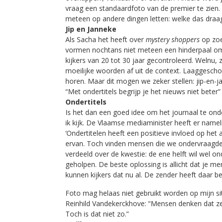
vraag een standaardfoto van de premier te zien. D
meteen op andere dingen letten: welke das draagt 
Jip en Janneke
Als Sacha het heeft over
mystery shoppers
op zoe
vormen nochtans niet meteen een hinderpaal om h
kijkers van 20 tot 30 jaar gecontroleerd. Welnu,
moeilijke woorden af uit de context. Laaggescho
horen. Maar dit mogen we zeker stellen: jip-en-jan
“Met ondertitels begrijp je het nieuws niet beter”
Ondertitels
Is het dan een goed idee om het journaal te onder
ik kijk. De Vlaamse mediaminister heeft er nameli
‘Ondertitelen heeft een positieve invloed op he
ervan. Toch vinden mensen die we ondervraagden 
verdeeld over de kwestie: de ene helft wil wel on
geholpen. De beste oplossing is allicht dat je men
kunnen kijkers dat nu al. De zender heeft daar be
Foto mag helaas niet gebruikt worden op mijn si
Reinhild Vandekerckhove: “Mensen denken dat ze
Toch is dat niet zo.”