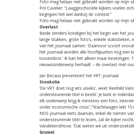
Foto mag helaas niet gebruikt worden op mijn si
Pol Cuvelier: “Laaggeschoolde kijkers voelen zi
begrijpen het wel dankzij de context.”
Foto mag helaas niet gebruikt worden op mijn si
Overlast
Beide zenders kondigen bij het begin van het jou
lange stukken, grote foto’s, enkele statistieken,
van het journaal samen. ‘Daarvoor scoort vooral
het journaal worden alle hoofdpunten nog een k
tussendoor.’ Ik kan het alleen maar bevestigen. 
nieuwsonderwerp herhaalt – de overlast met oude
Jan Becaus presenteert het VRT-journaal
Stookolie
‘De VRT doet nog iets unieks’, weet Reinhild Van
ondersteunende titel in beeld.’ Je kunt er inderda
elk onderwerp krijg ik minstens een foto, intervie
onder economische crisis”,”Vrachtwagen lekt 15.0
NOS-journaal niets daarvan, enkel de namen van
ondersteunende titel te lezen, zal de kijker no
Vandekerckhove. ‘Dat weten we uit onderzoekslit
Gruwel