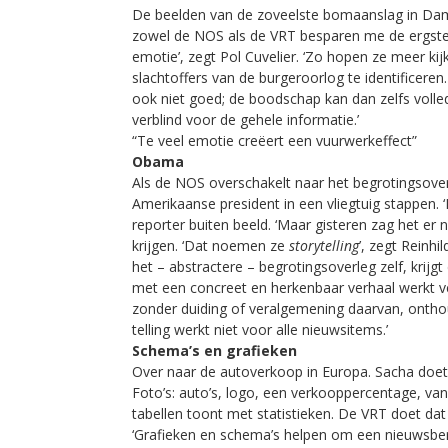
De beelden van de zoveelste bomaanslag in Dam
zowel de NOS als de VRT besparen me de ergste
emotie’, zegt Pol Cuvelier. ‘Zo hopen ze meer ki
slachtoffers van de burgeroorlog te identificer
ook niet goed; de boodschap kan dan zelfs voll
verblind voor de gehele informatie.’
“Te veel emotie creëert een vuurwerkeffect”
Obama
Als de NOS overschakelt naar het begrotingsover
Amerikaanse president in een vliegtuig stappen.
reporter buiten beeld. ‘Maar gisteren zag het er
krijgen. ‘Dat noemen ze
storytelling
’, zegt Reinh
het – abstractere – begrotingsoverleg zelf, krij
met een concreet en herkenbaar verhaal werkt veel
zonder duiding of veralgemening daarvan, onthoud
telling werkt niet voor alle nieuwsitems.’
Schema’s en grafieken
Over naar de autoverkoop in Europa. Sacha doet 
Foto’s: auto’s, logo, een verkooppercentage, va
tabellen toont met statistieken. De VRT doet dat
‘Grafieken en schema’s helpen om een nieuwsberic