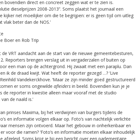
ten bovendien direct en concreet zeggen wat er te zien is.
Evolutie dieselprijzen 2008-2013”. Soms plaatst het journaal een
 kijker net moeilijker om die te begrijpen: er is geen tijd om uitleg
at vlak beter dan de NOS.’
te
de Boer en Rob Trip
edt de VRT aandacht aan de start van de nieuwe gemeentebesturen,
2. Reporters brengen verslag uit in vergaderzalen of buiten op
 door een man op de achtergrond. Hij zwaait met een paraplu. Dan
n ik de draad kwijt. Wat heeft de reporter gezegd …? ‘Live
t Reinhild Vandekerckhove. ‘Maar ze zijn minder goed gestructureerd
 komen er soms ongewilde
afleiders
in beeld. Bovendien kun je je
ls de reporter in kwestie alleen maar vooraf met de studio
van de naald is.’
an prinses Maxima, bij het verdwijnen van burgers tijdens de
to’s en informatie volgen elkaar op. Foto’s van nachtelijk verlichte
s waar mensen zijn ontvoerd. Maar het gebouw in onherkenbaar en
er voor die ramen? ‘Foto’s en informatie moeten elkaar inhoudelijk
je afgeleid. Soms krijg je bij een bericht over een parlementaire