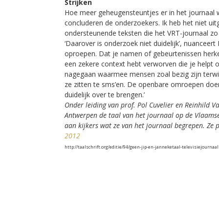
Strijken
Hoe meer geheugensteuntjes er in het journaal 
concluderen de onderzoekers. Ik heb het niet uitg
ondersteunende teksten die het VRT-journaal zo
‘Daarover is onderzoek niet duidelijk’, nuanceert
oproepen. Dat je namen of gebeurtenissen herke
een zekere context hebt verworven die je helpt
nagegaan waarmee mensen zoal bezig zijn terwijl
ze zitten te sms’en. De openbare omroepen doen
duidelijk over te brengen.’
Onder leiding van prof. Pol Cuvelier en Reinhild 
Antwerpen de taal van het journaal op de Vlaams
aan kijkers wat ze van het journaal begrepen. Ze 
2012
http://taalschrift.org/editie/94/geen-jip-en-janneketaal-televisiejournaal