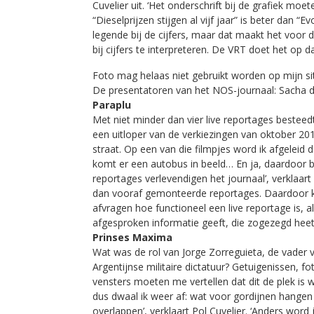
Cuvelier uit. ‘Het onderschrift bij de grafiek moe
“Dieselprijzen stijgen al vijf jaar” is beter dan “
legende bij de cijfers, maar dat maakt het voor de
bij cijfers te interpreteren. De VRT doet het op d
Foto mag helaas niet gebruikt worden op mijn si
De presentatoren van het NOS-journaal: Sacha 
Paraplu
Met niet minder dan vier live reportages beste
een uitloper van de verkiezingen van oktober 201
straat. Op een van die filmpjes word ik afgeleid
komt er een autobus in beeld… En ja, daardoor be
reportages verlevendigen het journaal’, verklaar
dan vooraf gemonteerde reportages. Daardoor
afvragen hoe functioneel een live reportage is, a
afgesproken informatie geeft, die zogezegd heet 
Prinses Maxima
Wat was de rol van Jorge Zorreguieta, de vader v
Argentijnse militaire dictatuur? Getuigenissen, fo
vensters moeten me vertellen dat dit de plek i
dus dwaal ik weer af: wat voor gordijnen hangen 
overlappen’, verklaart Pol Cuvelier. ‘Anders word 