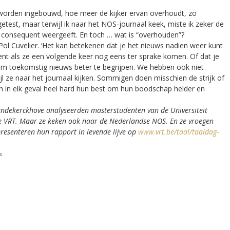
worden ingebouwd, hoe meer de kijker ervan overhoudt, zo
etest, maar terwijl ik naar het NOS-journaal keek, miste ik zeker de
 consequent weergeeft. En toch … wat is “overhouden”?
 Pol Cuvelier. ‘Het kan betekenen dat je het nieuws nadien weer kunt
nt als ze een volgende keer nog eens ter sprake komen. Of dat je
 om toekomstig nieuws beter te begrijpen. We hebben ook niet
 ze naar het journaal kijken. Sommigen doen misschien de strijk of
 in elk geval heel hard hun best om hun boodschap helder en
Vandekerckhove analyseerden masterstudenten van de Universiteit
e VRT. Maar ze keken ook naar de Nederlandse NOS. En ze vroegen
presenteren hun rapport in levende lijve op
www.vrt.be/taal/taaldag-
s