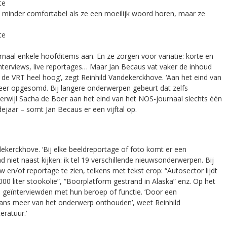
te
ch minder comfortabel als ze een moeilijk woord horen, maar ze
te
rnaal enkele hoofditems aan. En ze zorgen voor variatie: korte en
 interviews, live reportages… Maar Jan Becaus vat vaker de inhoud
 de VRT heel hoog’, zegt Reinhild Vandekerckhove. ‘Aan het eind van
eer opgesomd. Bij langere onderwerpen gebeurt dat zelfs
Terwijl Sacha de Boer aan het eind van het NOS-journaal slechts één
jaar – somt Jan Becaus er een vijftal op.
dekerckhove. ‘Bij elke beeldreportage of foto komt er een
ad niet naast kijken: ik tel 19 verschillende nieuwsonderwerpen. Bij
w en/of reportage te zien, telkens met tekst erop: “Autosector lijdt
00 liter stookolie”, “Boorplatform gestrand in Alaska” enz. Op het
 geïnterviewden met hun beroep of functie. ‘Door een
chtans meer van het onderwerp onthouden’, weet Reinhild
eratuur.’