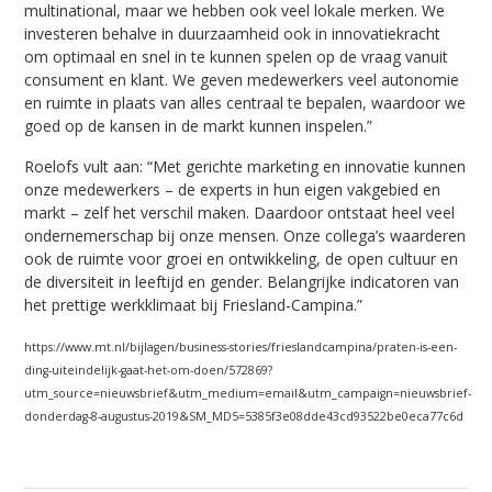
multinational, maar we hebben ook veel lokale merken. We
investeren behalve in duurzaamheid ook in innovatiekracht
om optimaal en snel in te kunnen spelen op de vraag vanuit
consument en klant. We geven medewerkers veel autonomie
en ruimte in plaats van alles centraal te bepalen, waardoor we
goed op de kansen in de markt kunnen inspelen.”
Roelofs vult aan: “Met gerichte marketing en innovatie kunnen
onze medewerkers – de experts in hun eigen vakgebied en
markt – zelf het verschil maken. Daardoor ontstaat heel veel
ondernemerschap bij onze mensen. Onze collega’s waarderen
ook de ruimte voor groei en ontwikkeling, de open cultuur en
de diversiteit in leeftijd en gender. Belangrijke indicatoren van
het prettige werkklimaat bij Friesland-Campina.”
https://www.mt.nl/bijlagen/business-stories/frieslandcampina/praten-is-een-
ding-uiteindelijk-gaat-het-om-doen/572869?
utm_source=nieuwsbrief&utm_medium=email&utm_campaign=nieuwsbrief-
donderdag-8-augustus-2019&SM_MD5=5385f3e08dde43cd93522be0eca77c6d