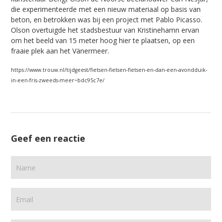
die experimenteerde met een nieuw materiaal op basis van
beton, en betrokken was bij een project met ­Pablo Picasso.
Olson overtuigde het stadsbestuur van Kristinehamn ervan
om het beeld van 15 meter hoog hier te plaatsen, op een
fraaie plek aan het Vänermeer.
https://www.trouw.nl/tijdgeest/fietsen-fietsen-fietsen-en-dan-een-avondduik-
in-een-fris-zweeds-meer~bdc95c7e/
Geef een reactie