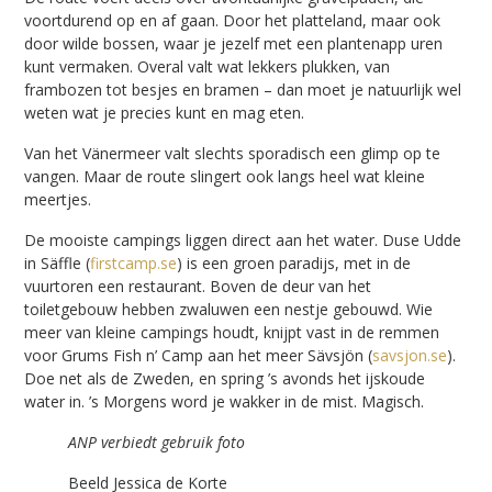
voortdurend op en af gaan. Door het platteland, maar ook
door wilde bossen, waar je jezelf met een plantenapp uren
kunt vermaken. Overal valt wat lekkers plukken, van
frambozen tot besjes en bramen – dan moet je natuurlijk wel
weten wat je precies kunt en mag eten.
Van het Vänermeer valt slechts sporadisch een glimp op te
vangen. Maar de route slingert ook langs heel wat kleine
meertjes.
De mooiste campings liggen direct aan het water. Duse Udde
in Säffle (
firstcamp.se
) is een groen paradijs, met in de
vuurtoren een restaurant. Boven de deur van het
toiletgebouw hebben zwaluwen een nestje gebouwd. Wie
meer van kleine campings houdt, knijpt vast in de remmen
voor Grums Fish n’ Camp aan het meer Sävsjön (
savsjon.se
).
Doe net als de Zweden, en spring ’s avonds het ijskoude
water in. ’s Morgens word je wakker in de mist. Magisch.
ANP verbiedt gebruik foto
Beeld Jessica de Korte