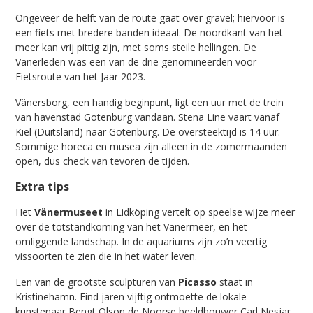
Ongeveer de helft van de route gaat over gravel; hiervoor is
een fiets met bredere banden ideaal. De noordkant van het
meer kan vrij pittig zijn, met soms steile hellingen. De
Vänerleden was een van de drie genomineerden voor
Fietsroute van het Jaar 2023.
Vänersborg, een handig beginpunt, ligt een uur met de trein
van havenstad Gotenburg vandaan. Stena Line vaart vanaf
Kiel (Duitsland) naar Gotenburg. De oversteektijd is 14 uur.
Sommige horeca en musea zijn alleen in de zomermaanden
open, dus check van tevoren de tijden.
Extra tips
Het
Vänermuseet
in Lidköping vertelt op speelse wijze meer
over de totstand­koming van het Vänermeer, en het
omliggende landschap. In de aqua­riums zijn zo’n ­veertig
vissoorten te zien die in het water leven.
Een van de grootste sculpturen van ­
Picasso
staat in
Kristinehamn. Eind jaren vijftig ontmoette de lokale
kunstenaar Bengt Olson de Noorse beeldhouwer Carl Nesjar,