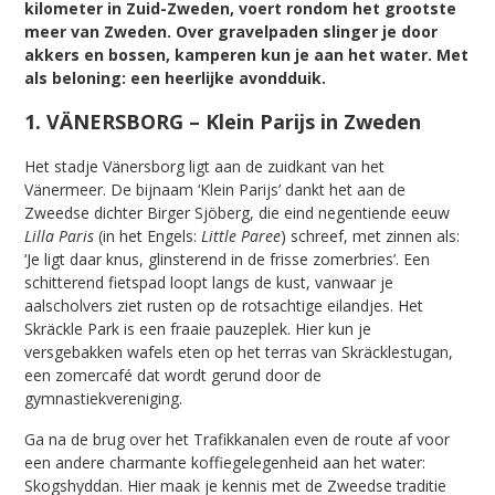
kilometer in Zuid-Zweden, voert rondom het grootste
meer van Zweden. Over gravelpaden slinger je door
akkers en bossen, kamperen kun je aan het water. Met
als beloning: een heerlijke avondduik.
1. VÄNERSBORG – Klein Parijs in Zweden
Het stadje Vänersborg ligt aan de zuidkant van het
Vänermeer. De bijnaam ‘Klein Parijs’ dankt het aan de
Zweedse dichter Birger Sjöberg, die eind negentiende eeuw
Lilla Paris
(in het Engels:
Little Paree
) schreef, met zinnen als:
‘Je ligt daar knus, glinsterend in de frisse zomerbries’. Een
schitterend fietspad loopt langs de kust, vanwaar je
aalscholvers ziet rusten op de rotsachtige eilandjes. Het
Skräckle Park is een fraaie pauzeplek. Hier kun je
versgebakken wafels eten op het terras van Skräcklestugan,
een zomercafé dat wordt gerund door de
gymnastiekvereniging.
Ga na de brug over het Trafikkanalen even de route af voor
een andere charmante koffiegelegenheid aan het water:
Skogshyddan. Hier maak je kennis met de Zweedse traditie