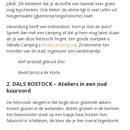
påtår. Dit betekent dat je de koffie een tweede keer gratis
mag bijschenken. Ook lekker: de vitrine ligt in veel cafés vol
huisgemaakte (glutenvrije/veganistische) taart.
Vänersborg heeft een treinstation. Kom je met de auto?
Spreek dan met een camping af dat je hem mag laten staan
als je aan deze fietstocht begint. Een goede startplek is
Sikhalls Camping (
sikhallscamping.se
), 20 kilometer ten
noorden van de stad, tegenover een zandstrandje.
ANP verbiedt gebruik foto
Beeld Jessica de Korte
2. DALS ROSTOCK – Ateliers in een oud
kuuroord
De fietsroute slingert in het begin door golvende akkers.
Koeien grazen in de weilanden, distels groeien in de bermen.
Een bewoonster staat op een trapje haar houten huis
falurood te schilderen, de kleur die je hier overal tegenkomt.