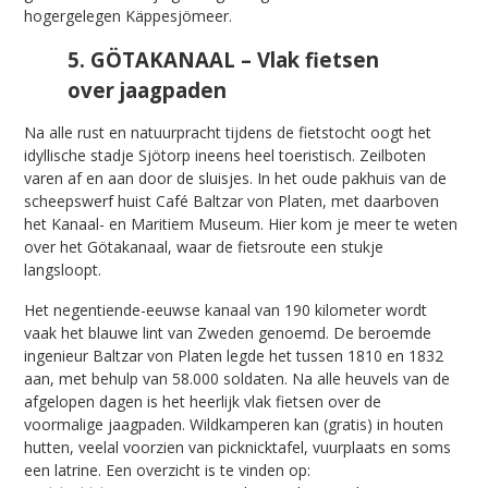
hogergelegen Käppesjömeer.
5. GÖTAKANAAL – Vlak fietsen
over jaagpaden
Na alle rust en natuurpracht tijdens de fietstocht oogt het
idyllische stadje Sjötorp ineens heel toeristisch. Zeilboten
varen af en aan door de sluisjes. In het oude pakhuis van de
scheepswerf huist Café Baltzar von Platen, met daarboven
het Kanaal- en Maritiem Museum. Hier kom je meer te weten
over het Götakanaal, waar de fietsroute een stukje
langsloopt.
Het negentiende-eeuwse kanaal van 190 kilometer wordt
vaak het blauwe lint van Zweden genoemd. De beroemde
ingenieur Baltzar von Platen legde het tussen 1810 en 1832
aan, met behulp van 58.000 soldaten. Na alle heuvels van de
afgelopen dagen is het heerlijk vlak fietsen over de
voormalige jaagpaden. Wildkamperen kan (gratis) in houten
hutten, veelal voorzien van picknicktafel, vuurplaats en soms
een latrine. Een overzicht is te vinden op: