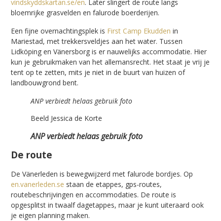
vindskyddskartan.se/en
. Later slingert de route langs
bloemrijke grasvelden en falurode boerderijen.
Een fijne overnachtingsplek is
First Camp Ekudden
in
Mariestad, met trekkersveldjes aan het water. Tussen
Lidköping en Vänersborg is er nauwelijks accommodatie. Hier
kun je gebruikmaken van het allemansrecht. Het staat je vrij je
tent op te zetten, mits je niet in de buurt van huizen of
landbouwgrond bent.
ANP verbiedt helaas gebruik foto
Beeld Jessica de Korte
ANP verbiedt helaas gebruik foto
De route
De Vänerleden is bewegwijzerd met falurode bordjes. Op
en.vanerleden.se
staan de etappes, gps-routes,
routebeschrijvingen en accommodaties. De route is
opgesplitst in twaalf dagetappes, maar je kunt uiteraard ook
je eigen planning maken.