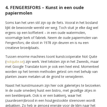
4. FENGERSFORS – Kunst in een oude
papiermolen
Soms kan het uren stil zijn op de fiets. Vooral in het bosland
lijkt de bewoonde wereld ver weg. Toch stuit je elke dag wel
ergens op een koffietent – in een oude watermolen,
voormalige kerk of fabriek. Neem de oude papiermolen van
Fengersfors; die sloot in 1978 zijn deuren en is nu een
creatieve broedplaats.
Tussen enorme machines toont kunstcoöperatie Not Quite
(
notquite.se
) zijn werk. Veel teksten zijn in het Zweeds, maar
met Google Translate kom je ook een heel eind. Momenteel
worden op het terrein methoden getest om met behulp van
planten zware metalen uit de grond te verwijderen.
Naast het kunstmuseum zijn hier ook galerietjes te bezoeken.
In de oude smederij huist een bistro, met gezellige zitjes in
een beeldenpark. Ook is er een bakkerij, waar het
(zuurdesem)brood in een houtgestookte steenoven wordt
gebakken. Zo heb je genoeg energie voor de klim naar het