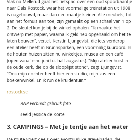
Vlak na Mellerud gaat het fietspad over een oud spoorbaantje
naar Dals Rostock, waar het voormalige treinstation uit 1908
is nagebouwd, maar dan een maatje kleiner. Alle meubels, tot
aan het fornuis aan toe, zijn gemaakt op een schaal van 1 op
2. De sleutel kun je bij de winkel ophalen. “Ik maakte het
ontwerp met papier, waarna ik geld heb opgehaald om het te
laten bouwen”, vertelt Kerstin Ljungqvist, die iets verderop
een atelier heeft in Brunnsparken, een voormalig kuuroord. In
de houten huizen zitten nu winkeltjes, musea en een café
(open vanaf eind juni tot half augustus). “Mijn atelier huist in
de oude kerk, die op de slooplijst stond”, zegt Ljungqvist.
“Ook mijn dochter heeft hier een studio, mijn zus een
boekenwinkel. En ik run de kruidentuin.”
rostock.se
ANP verbiedt gebruik foto
Beeld Jessica de Korte
3. CAMPINGS – Met je tentje aan het water
De route voert deels over avontuurlijke gravelpaden, die