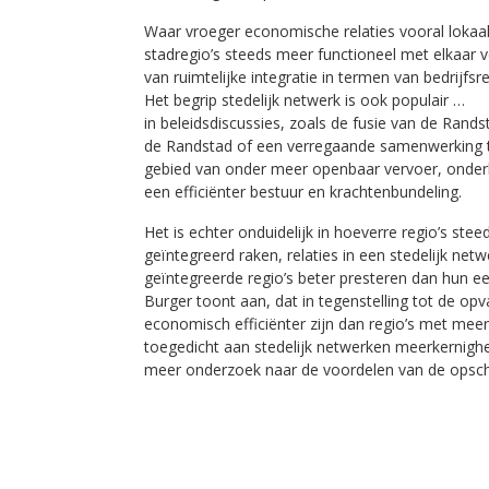
Waar vroeger economische relaties vooral lokaa
stadregio’s steeds meer functioneel met elkaar v
van ruimtelijke integratie in termen van bedrijf
Het begrip stedelijk netwerk is ook populair …
in beleidsdiscussies, zoals de fusie van de Rands
de Randstad of een verregaande samenwerking tu
gebied van onder meer openbaar vervoer, onderh
een efficiënter bestuur en krachtenbundeling.
Het is echter onduidelijk in hoeverre regio’s s
geïntegreerd raken, relaties in een stedelijk n
geïntegreerde regio’s beter presteren dan hun e
Burger toont aan, dat in tegenstelling tot de op
economisch efficiënter zijn dan regio’s met meer
toegedicht aan stedelijk netwerken meerkernigheid
meer onderzoek naar de voordelen van de opscha