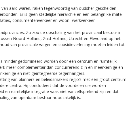
l van aard waren, raken tegenwoordig van oudsher gescheiden
erbonden. Er is geen stedelijke hiërarchie en een belangrijke mate
srelaties, consumentenverkeer en woon- werkverkeer.
tadprovincies. Zo zou de opschaling van het provinciaal bestuur in
ssen Noord-Holland, Zuid-Holland, Utrecht en Flevoland op het
oud van provinciale wegen en subsidieverlening moeten leiden tot
teeds minder gedomineerd worden door een centrum en ruimtelijk
etwerk meer complementair dan concurrerend zijn en meerkernige en
enkernige en niet-geïntegreerde tegenhangers.
vatting van planners en beleidsmakers regio’s met één groot centrum
dere centra. Hij concludeert dat de voordelen die worden
 en ruimtelijke integratie vaak niet vanzelfsprekend zijn en dat
ling van openbaar bestuur noodzakelijk is.