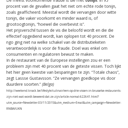
De meest voorkomende fraude is die met
tonijn
. In 95
procent van de gevallen gaat het niet om echte rode tonijn,
zoals geafficheerd. Meestal wordt die vervangen door witte
tonijn, die vaker voorkomt en minder waard is, of
grootoogtonijn, “hoewel die overbevist is”.
Het prijsverschil tussen de vis die beloofd wordt en die die
effectief opgediend wordt, kan oplopen tot 40 procent. De
ngo ging niet na welke schakel van de distributieketen
verantwoordelijk is voor de fraude. Doel was enkel om
consumenten en regulatoren bewust te maken.
In de restaurant van de Europese instellingen zou er een
probleem zijn met 40 procent van de geteste vissen. Toch lijkt
het hier geen kwestie van besparingen te zijn. “Totale chaos”,
zegt Lassse Gustavsson. “Ze vervangen goedkope vis door
duurdere soorten.”
(Belga)
http://weekend.knack.be/lifestyle/culinair/een-op-drie-vissen-in-brusselse-restaurants-
zijn-niet-wat-wordt-beweerd-dat-ze-zijn/article-normal-622641.html?
utm_source=Newsletter-03/11/2015&utm_medium=Email&utm_campaign=Newsletter-
RNBAVUKN