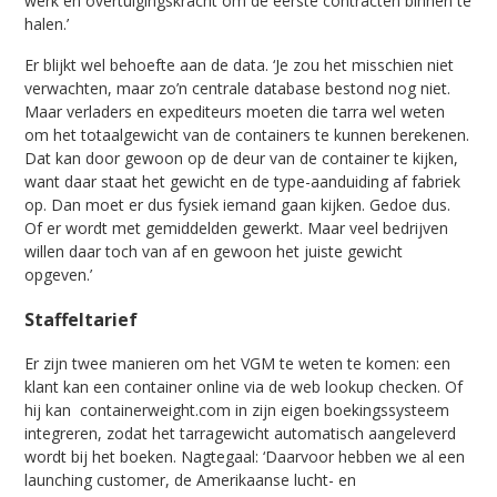
werk en overtuigingskracht om de eerste contracten binnen te
halen.’
Er blijkt wel behoefte aan de data. ‘Je zou het misschien niet
verwachten, maar zo’n centrale database bestond nog niet.
Maar verladers en expediteurs moeten die tarra wel weten
om het totaalgewicht van de containers te kunnen berekenen.
Dat kan door gewoon op de deur van de container te kijken,
want daar staat het gewicht en de type-aanduiding af fabriek
op. Dan moet er dus fysiek iemand gaan kijken. Gedoe dus.
Of er wordt met gemiddelden gewerkt. Maar veel bedrijven
willen daar toch van af en gewoon het juiste gewicht
opgeven.’
Staffeltarief
Er zijn twee manieren om het VGM te weten te komen: een
klant kan een container online via de web lookup checken. Of
hij kan containerweight.com in zijn eigen boekingssysteem
integreren, zodat het tarragewicht automatisch aangeleverd
wordt bij het boeken. Nagtegaal: ‘Daarvoor hebben we al een
launching customer, de Amerikaanse lucht- en