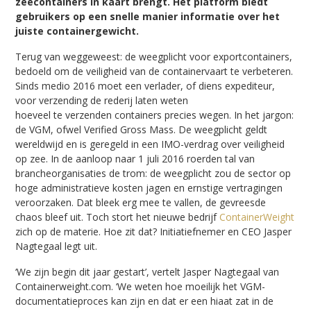
zeecontainers in kaart brengt. Het platform biedt
gebruikers op een snelle manier informatie over het
juiste containergewicht.
Terug van weggeweest: de weegplicht voor exportcontainers,
bedoeld om de veiligheid van de containervaart te verbeteren.
Sinds medio 2016 moet een verlader, of diens expediteur,
voor verzending de rederij laten weten
hoeveel te verzenden containers precies wegen. In het jargon:
de VGM, ofwel Verified Gross Mass. De weegplicht geldt
wereldwijd en is geregeld in een IMO-verdrag over veiligheid
op zee. In de aanloop naar 1 juli 2016 roerden tal van
brancheorganisaties de trom: de weegplicht zou de sector op
hoge administratieve kosten jagen en ernstige vertragingen
veroorzaken. Dat bleek erg mee te vallen, de gevreesde
chaos bleef uit. Toch stort het nieuwe bedrijf
ContainerWeight
zich op de materie. Hoe zit dat? Initiatiefnemer en CEO Jasper
Nagtegaal legt uit.
‘We zijn begin dit jaar gestart’, vertelt Jasper Nagtegaal van
Containerweight.com. ‘We weten hoe moeilijk het VGM-
documentatieproces kan zijn en dat er een hiaat zat in de