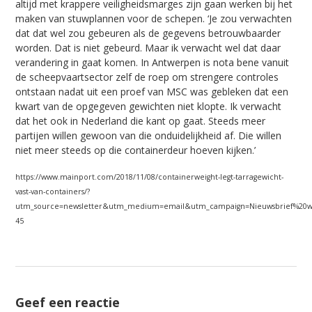
altijd met krappere veiligheidsmarges zijn gaan werken bij het
maken van stuwplannen voor de schepen. ‘Je zou verwachten
dat dat wel zou gebeuren als de gegevens betrouwbaarder
worden. Dat is niet gebeurd. Maar ik verwacht wel dat daar
verandering in gaat komen. In Antwerpen is nota bene vanuit
de scheepvaartsector zelf de roep om strengere controles
ontstaan nadat uit een proef van MSC was gebleken dat een
kwart van de opgegeven gewichten niet klopte. Ik verwacht
dat het ook in Nederland die kant op gaat. Steeds meer
partijen willen gewoon van die onduidelijkheid af. Die willen
niet meer steeds op die containerdeur hoeven kijken.’
https://www.mainport.com/2018/11/08/containerweight-legt-tarragewicht-
vast-van-containers/?
utm_source=newsletter&utm_medium=email&utm_campaign=Nieuwsbrief%20w
45
Geef een reactie