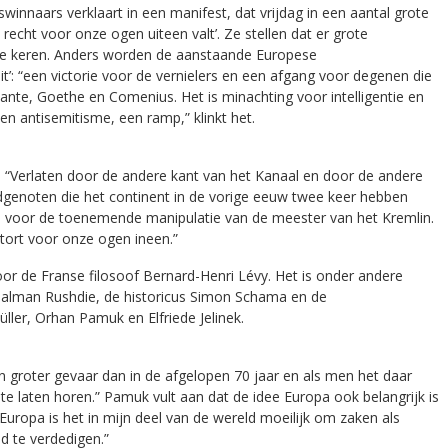
swinnaars verklaart in een manifest, dat vrijdag in een aantal grote
recht voor onze ogen uiteen valt’. Ze stellen dat er grote
j te keren. Anders worden de aanstaande Europese
’: “een victorie voor de vernielers en een afgang voor degenen die
ante, Goethe en Comenius. Het is minachting voor intelligentie en
en antisemitisme, een ramp,” klinkt het.
 “Verlaten door de andere kant van het Kanaal en door de andere
genoten die het continent in de vorige eeuw twee keer hebben
n voor de toenemende manipulatie van de meester van het Kremlin.
stort voor onze ogen ineen.”
r de Franse filosoof Bernard-Henri Lévy. Het is onder andere
Salman Rushdie, de historicus Simon Schama en de
ller, Orhan Pamuk en Elfriede Jelinek.
in groter gevaar dan in de afgelopen 70 jaar en als men het daar
 te laten horen.” Pamuk vult aan dat de idee Europa ook belangrijk is
Europa is het in mijn deel van de wereld moeilijk om zaken als
d te verdedigen.”