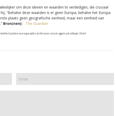
kkelijker om deze ideeën en waarden te verdedigen, die cruciaal
 hij. “Behalve deze waarden is er geen Europa, behalve het Europa
eerste plaats geen geografische eenheid, maar een eenheid van
.”
Bron(nen):
The Guardian
-intellectuelen-europa-valt-recht-voor-onze-ogen-uit-elkaar.html