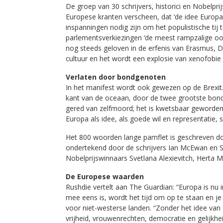
De groep van 30 schrijvers, historici en Nobelprij
Europese kranten verscheen, dat ‘de idee Europa 
inspanningen nodig zijn om het populistische ti
parlementsverkiezingen ‘de meest rampzalige ooit
nog steeds geloven in de erfenis van Erasmus, D
cultuur en het wordt een explosie van xenofobie 
Verlaten door bondgenoten
In het manifest wordt ook gewezen op de Brexit.
kant van de oceaan, door de twee grootste bond
gered van zelfmoord; het is kwetsbaar geworde
Europa als idee, als goede wil en representatie, 
Het 800 woorden lange pamflet is geschreven doo
ondertekend door de schrijvers Ian McEwan en 
Nobelprijswinnaars Svetlana Alexievitch, Herta Mü
De Europese waarden
Rushdie vertelt aan The Guardian: “Europa is nu 
mee eens is, wordt het tijd om op te staan en je
voor niet-westerse landen. “Zonder het idee van 
vrijheid, vrouwenrechten, democratie en gelijkhei